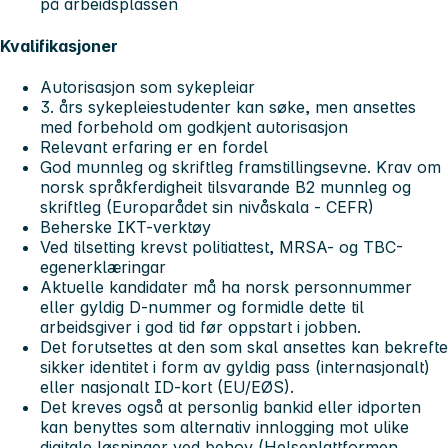
på arbeidsplassen
Kvalifikasjoner
Autorisasjon som sykepleiar
3. års sykepleiestudenter kan søke, men ansettes
med forbehold om godkjent autorisasjon
Relevant erfaring er en fordel
God munnleg og skriftleg framstillingsevne. Krav om
norsk språkferdigheit tilsvarande B2 munnleg og
skriftleg (Europarådet sin nivåskala - CEFR)
Beherske IKT-verktøy
Ved tilsetting krevst politiattest, MRSA- og TBC-
egenerklæringar
Aktuelle kandidater må ha norsk personnummer
eller gyldig D-nummer og formidle dette til
arbeidsgiver i god tid før oppstart i jobben.
Det forutsettes at den som skal ansettes kan bekrefte
sikker identitet i form av gyldig pass (internasjonalt)
eller nasjonalt ID-kort (EU/EØS).
Det kreves også at personlig bankid eller idporten
kan benyttes som alternativ innlogging mot ulike
digitale løsninger ved behov (Helseplattformen,