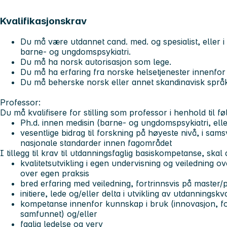
Kvalifikasjonskrav
Du må være utdannet cand. med. og spesialist, eller i 
barne- og ungdomspsykiatri.
Du må ha norsk autorisasjon som lege.
Du må ha erfaring fra norske helsetjenester innenfo
Du må beherske norsk eller annet skandinavisk språk s
Professor:
Du må kvalifisere for stilling som professor i henhold til f
Ph.d. innen medisin (barne- og ungdomspsykiatri, eller
vesentlige bidrag til forskning på høyeste nivå, i sam
nasjonale standarder innen fagområdet
I tillegg til krav til utdanningsfaglig basiskompetanse, ska
kvalitetsutvikling i egen undervisning og veiledning ov
over egen praksis
bred erfaring med veiledning, fortrinnsvis på master/p
initiere, lede og/eller delta i utvikling av utdanningskva
kompetanse innenfor kunnskap i bruk (innovasjon, fo
samfunnet) og/eller
faglig ledelse og verv