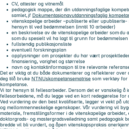
CV, attester og vitnemål
pedagogisk mappe, der din utdanningsfaglige kompeta
samlet, jf
Dokumentasjonavutdanningsfaglig kompeta
vitenskapelige arbeider –publiserte eller upubliserte-
hensyn til ved bedømmelsen (inntil 10 arbeider)
en beskrivelse av de vitenskapelige arbeider som du 
som du spesielt vil ha lagt til grunn for bedømmelsen
fullstendig publikasjonsliste
eventuell forskningsplan
opplysninger om prosjekter du har vært prosjektlede
finansiering, varighet og størrelse
navn og kontaktinformasjon til tre relevante referans
Det er viktig at du både dokumenterer og reflekterer over
deg tilå bruke
NTNUskompetansematrise
som verktøy for 
kompetanse.
Vi tar hensyn til fellesarbeider. Dersom det er vanskelig å id
fellesarbeidene, må du legge ved en kort redegjørelse for 
Ved vurdering av den best kvalifiserte, legger vi vekt på u
og mellommenneskelige egenskaper. Vår vurdering vil by
materiale, fremstillingsformer i de vitenskapelige arbeider,
doktorgrads- og mastergradsveiledning samt pedagogisk ba
bredde vil bli vurdert, og åpen vitenskapspraksis anerkjen