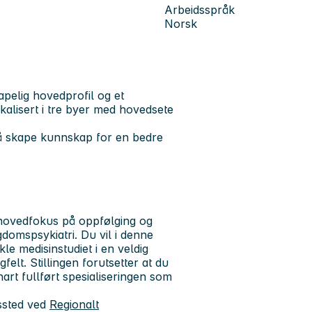
Arbeidsspråk
Norsk
pelig hovedprofil og et
kalisert i tre byer med hovedsete
å skape kunnskap for en bedre
d hovedfokus på oppfølging og
domspsykiatri. Du vil i denne
kle medisinstudiet i en veldig
lt. Stillingen forutsetter at du
nart fullført spesialiseringen som
dssted ved
Regionalt