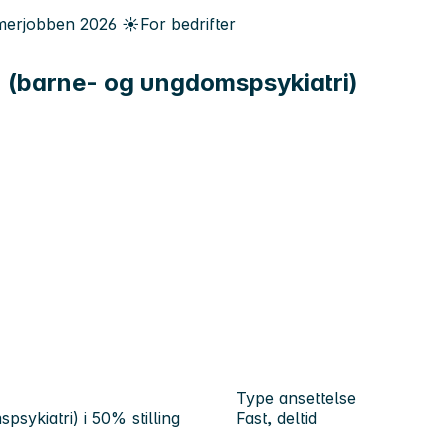
erjobben
2026
☀️
For bedrifter
n (barne- og ungdomspsykiatri)
Type ansettelse
sykiatri) i 50% stilling
Fast, deltid