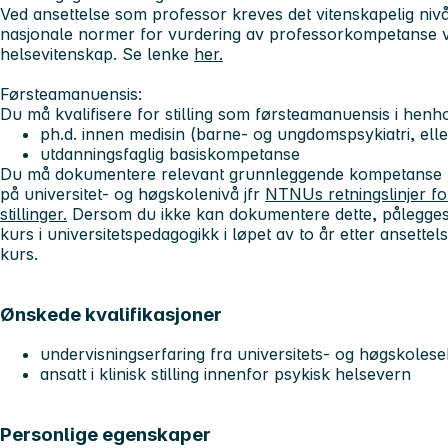
Ved ansettelse som professor kreves det vitenskapelig niv
nasjonale normer for vurdering av professorkompetanse ve
helsevitenskap. Se lenke
her.
Førsteamanuensis:
Du må kvalifisere for stilling som førsteamanuensis i henh
ph.d. innen medisin (barne- og ungdomspsykiatri, eller
utdanningsfaglig basiskompetanse
Du må dokumentere relevant grunnleggende kompetanse fo
på universitet- og høgskolenivå jfr
NTNUs retningslinjer fo
stillinger.
Dersom du ikke kan dokumentere dette, pålegges
kurs i universitetspedagogikk i løpet av to år etter ansette
kurs.
Ønskede kvalifikasjoner
undervisningserfaring fra universitets- og høgskoles
ansatt i klinisk stilling innenfor psykisk helsevern
Personlige egenskaper