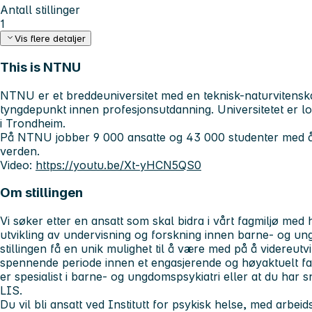
Antall stillinger
1
Vis flere detaljer
This is NTNU
NTNU er et breddeuniversitet med en teknisk-naturvitenska
tyngdepunkt innen profesjonsutdanning. Universitetet er lo
i Trondheim.
På NTNU jobber 9 000 ansatte og 43 000 studenter med 
verden.
Video:
https://youtu.be/Xt-yHCN5QS0
Om stillingen
Vi søker etter en ansatt som skal bidra i vårt fagmiljø me
utvikling av undervisning og forskning innen barne- og ung
stillingen få en unik mulighet til å være med på å videreutvi
spennende periode innen et engasjerende og høyaktuelt fagfe
er spesialist i barne- og ungdomspsykiatri eller at du har s
LIS.
Du vil bli ansatt ved Institutt for psykisk helse, med arbei