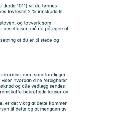
 (kode 1011) vil du lønnes
kes lovfestet 2 % innskudd til
teloven
, og lovverk som
er ansettelsen må du påregne at
etning at du er til stede og
a informasjonen som foreligger
 viser hvordan dine ferdigheter
 Søknad og alle vedlegg sendes
remskaffe bekreftede kopier av
e, er det viktig at dette kommer
nsyn til dette og at mengden av