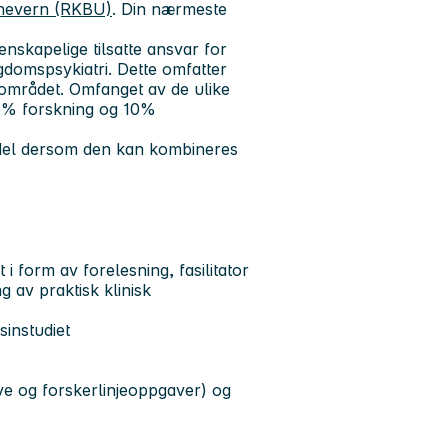
rnevern (RKBU)
. Din nærmeste
enskapelige tilsatte ansvar for
domspsykiatri. Dette omfatter
gområdet. Omfanget av de ulike
5% forskning og 10%
fordel dersom den kan kombineres
i form av forelesning, fasilitator
 av praktisk klinisk
sinstudiet
ve og forskerlinjeoppgaver) og