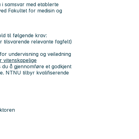
å i samsvar med etablerte
d Fakultet for medisin og
old til følgende krav:
 tilsvarende relevante fagfelt)
r undervisning og veiledning
r vitenskapelige
 du å gjennomføre et godkjent
lse. NTNU tilbyr kvalifiserende
ektoren