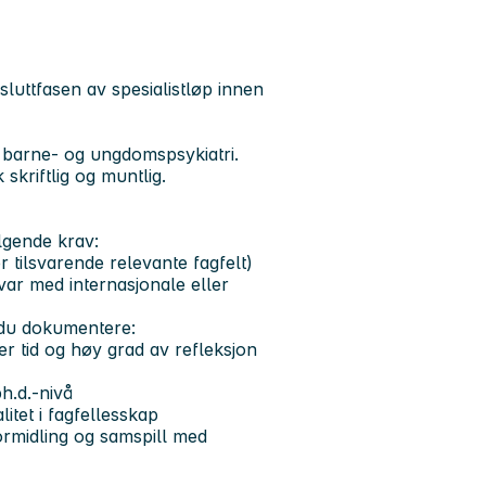
sluttfasen av spesialistløp innen
r barne- og ungdomspsykiatri.
kriftlig og muntlig.
ølgende krav:
 tilsvarende relevante fagfelt)
svar med internasjonale eller
l du dokumentere:
er tid og høy grad av refleksjon
h.d.-nivå
litet i fagfellesskap
rmidling og samspill med