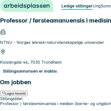
Hopp til innhold
Ledige stillinger
Ung
Somm
Professor / førsteamanuensis i medisi
NTNU - Norges teknisk-naturvitenskapelige universitet
Klostergata 46, 7030 Trondheim
Stillingsannonsen er inaktiv.
Om jobben
Lagre favoritt
Stillingstittel
Professor / førsteamanuensis i medisin (barne- og ungdomsp