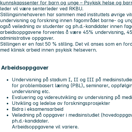
kunnskapssenter for barn og unge – Psykisk helse og ba
leder vil være senterleder ved RKBU.
Stillingsinnehaveren har sammen med instituttets øvrige vit
undervisning og forskning innen fagområdet barne- og ung
også veiledning av studenter og ph.d.-kandidater innen fa
arbeidsoppgavene forventes å være 45% undervisning, 4
administrative oppgaver.
Stillingen er en fast 50 % stilling. Det vil anses som en 
med klinisk arbeid innen psykisk helsevern.
Arbeidsoppgaver
Undervisning på stadium I, II og III på medisinstudiet 
for problembasert læring (PBL), seminarer, oppfølging
undervisning etc.
Evaluering og videreutvikling av undervisning på medi
Utvikling og ledelse av forskningsprosjekter
Bidra i eksamensarbeid
Veiledning på oppgaver i medisinstudiet (hovedoppga
ph.d.-kandidater.
Arbeidsoppgavene vil variere.