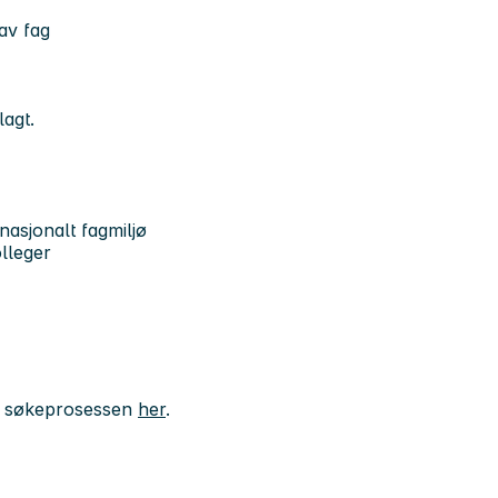
 av fag
lagt.
nasjonalt fagmiljø
lleger
g søkeprosessen
her
.