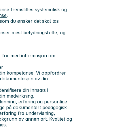
nse fremstilles systematisk og
nse
.
 som du ønsker det skal tas
anser mest betydningsfulle, og
r for med informasjon om
er
 din kompetanse. Vi oppfordrer
dokumentasjon av din
entifisere din innsats i
din medvirkning.
tdanning, erfaring og personlige
gge på dokumentert pedagogisk
 erfaring fra undervisning,
kgrunn av annen art. Kvalitet og
nes.