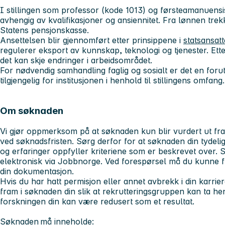
I stillingen som professor (kode 1013) og førsteamanuensis
avhengig av kvalifikasjoner og ansiennitet. Fra lønnen trek
Statens pensjonskasse.
Ansettelsen blir gjennomført etter prinsippene i
statsansat
regulerer eksport av kunnskap, teknologi og tjenester. Ett
det kan skje endringer i arbeidsområdet.
For nødvendig samhandling faglig og sosialt er det en foruts
tilgjengelig for institusjonen i henhold til stillingens omfang.
Om søknaden
Vi gjør oppmerksom på at søknaden kun blir vurdert ut fr
ved søknadsfristen. Sørg derfor for at søknaden din tydelig
og erfaringer oppfyller kriteriene som er beskrevet over.
elektronisk via Jobbnorge. Ved forespørsel må du kunne f
din dokumentasjon.
Hvis du har hatt permisjon eller annet avbrekk i din karrier
fram i søknaden din slik at rekrutteringsgruppen kan ta he
forskningen din kan være redusert som et resultat.
Søknaden må inneholde: