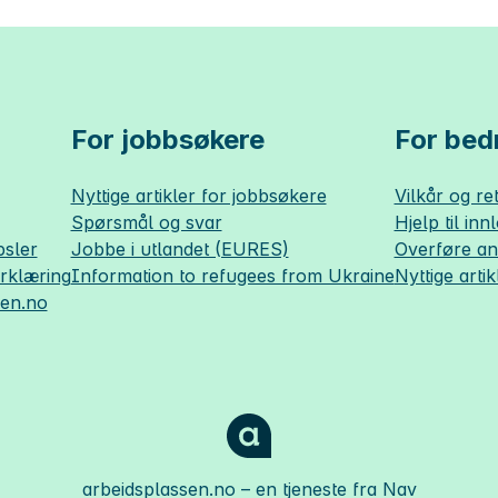
For jobbsøkere
For bedr
Nyttige artikler for jobbsøkere
Vilkår og ret
Spørsmål og svar
Hjelp til inn
sler
Jobbe i utlandet (EURES)
Overføre a
erklæring
Information to refugees from Ukraine
Nyttige artik
sen.no
arbeidsplassen.no
– en tjeneste fra Nav