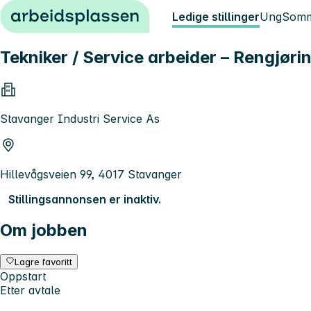
Hopp til innhold
Ledige stillinger
Ung
Somm
Tekniker / Service arbeider – Rengjøri
Stavanger Industri Service As
Hillevågsveien 99, 4017 Stavanger
Stillingsannonsen er inaktiv.
Om jobben
Lagre favoritt
Oppstart
Etter avtale