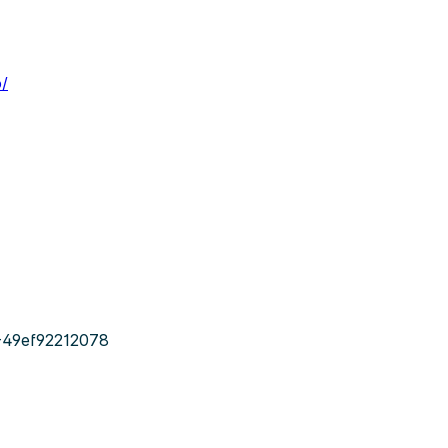
o/
-49ef92212078