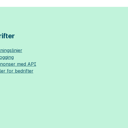
ifter
ningslinjer
logging
nnonser med API
ler for bedrifter