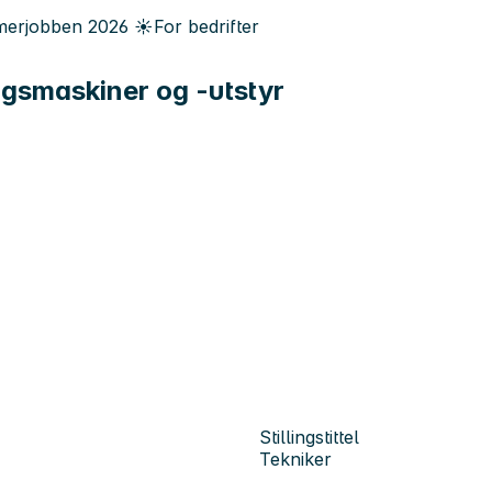
erjobben
2026
☀️
For bedrifter
ngsmaskiner og -utstyr
Stillingstittel
Tekniker