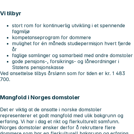
Vi tilbyr
stort rom for kontinuerlig utvikling i et spennende
fagmiljø
kompetanseprogram for dommere
mulighet for én måneds studiepermisjon hvert fjerde
år
faglige samlinger og samarbeid med andre domstoler
gode pensjons-, forsikrings- og låneordninger i
Statens pensjonskasse
Ved ansettelse tilbys årslønn som for tiden er kr. 1 483
700.
Mangfold i Norges domstoler
Det er viktig at de ansatte i norske domstoler
representerer et godt mangfold med ulik bakgrunn og
erfaring. Vi har i dag et rikt og flerkulturelt samfunn.
Norges domstoler ønsker derfor å rekruttere flere
dommere som har en flerkulturell bakgrunn og erfaring.