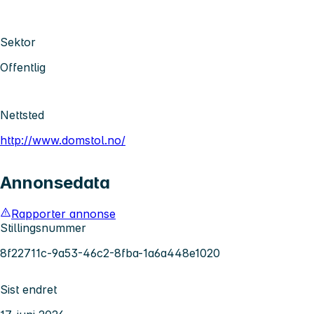
Sektor
Offentlig
Nettsted
http://www.domstol.no/
Annonsedata
Rapporter annonse
Stillingsnummer
8f22711c-9a53-46c2-8fba-1a6a448e1020
Sist endret