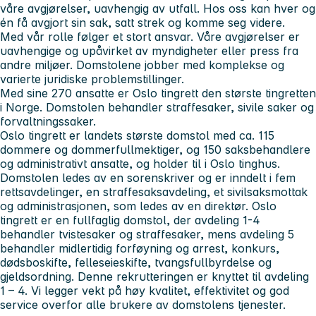
våre avgjørelser, uavhengig av utfall. Hos oss kan hver og
én få avgjort sin sak, satt strek og komme seg videre.
Med vår rolle følger et stort ansvar. Våre avgjørelser er
uavhengige og upåvirket av myndigheter eller press fra
andre miljøer. Domstolene jobber med komplekse og
varierte juridiske problemstillinger.
Med sine 270 ansatte er Oslo tingrett den største tingretten
i Norge. Domstolen behandler straffesaker, sivile saker og
forvaltningssaker.
Oslo tingrett er landets største domstol med ca. 115
dommere og dommerfullmektiger, og 150 saksbehandlere
og administrativt ansatte, og holder til i Oslo tinghus.
Domstolen ledes av en sorenskriver og er inndelt i fem
rettsavdelinger, en straffesaksavdeling, et sivilsaksmottak
og administrasjonen, som ledes av en direktør. Oslo
tingrett er en fullfaglig domstol, der avdeling 1-4
behandler tvistesaker og straffesaker, mens avdeling 5
behandler midlertidig forføyning og arrest, konkurs,
dødsboskifte, felleseieskifte, tvangsfullbyrdelse og
gjeldsordning. Denne rekrutteringen er knyttet til avdeling
1 – 4. Vi legger vekt på høy kvalitet, effektivitet og god
service overfor alle brukere av domstolens tjenester.