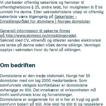
Vi utarbeider offentlig søkerliste og henviser til
offentlighetslova § 25, andre ledd, for muligheten til å bli
unntatt fra denne. Etter søknadsfristens utløp vil offentlig
søkerliste være tilgjengelig på
Søkerlister -
Innstillingsrådet for dommere | Norges domstoler
.
Generell informasjon til søkerne finnes
på http://www.domstol.no/innstillingsradet
.
Søknad med CV, vitnemål og attester sendes elektronisk
via lenke på denne siden «Søk denne stilling». Vennligst
opplys i søknaden hvor du først så stillingen.
Om bedriften
Domstolene er den tredje statsmakt. Norge har 55
domstoler med om lag 2000 medarbeidere. Som
samfunnets viktigste konfliktløser er domstolene
avhengige av tillit. Det innebærer at virksomheten må
innfri samfunnets krav og forventninger.
Domstolene er avgjørende for at vi har et trygt og godt
samfunn basert på tillit. Alle skal ha tillit til og respektere