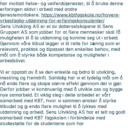
har mottatt helse- og velferdstjenester, til å bruke denne
erfaringen aktivt i arbeid med andre
tjenestemottakere.
https://www.kbtfagskole.no/hoyere-
yrkesfaglig-utdanning-for-erfaringskonsulenter/
Sens Utvikling AS er et av datterselskapene til Sens
Gruppen AS som jobber for at flere mennesker skal få
muligheten til å ta utdanning og komme seg ut i arbeid.
Gjennom våre tilbud legger vi til rette for læring som er
relevant, praktisk og tilpasset den enkeltes behov, med
mål om å styrke både kompetanse og muligheter i
arbeidslivet.
Vi er opptatt av å se den enkelte og bidra til utvikling,
mestring og fremdrift. Samtidig har vi et tydelig mål om å
nå enda flere og skape større effekt gjennom det vi gjør.
Derfor jobber vi kontinuerlig med å utvikle oss og bygge
nye samarbeid. Et viktig steg i dette arbeidet er vårt
samarbeid med KBT, hvor vi sammen ønsker å styrke
tilbudet og gi enda flere mulighet til å lykkes med
utdanning og arbeid. Sens Utvikling AS har et tett og godt
samarbeid med KBT fagskolen i forbindelse med
studiestøtte for de studentene som har