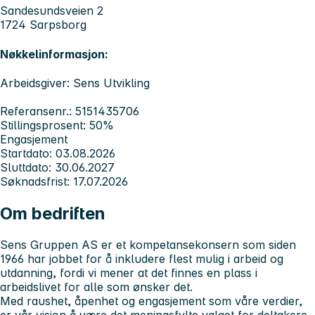
Sandesundsveien 2
1724 Sarpsborg
Nøkkelinformasjon:
Arbeidsgiver: Sens Utvikling
Referansenr.: 5151435706
Stillingsprosent: 50%
Engasjement
Startdato: 03.08.2026
Sluttdato: 30.06.2027
Søknadsfrist: 17.07.2026
Om bedriften
Sens Gruppen AS er et kompetansekonsern som siden
1966 har jobbet for å inkludere flest mulig i arbeid og
utdanning, fordi vi mener at det finnes en plass i
arbeidslivet for alle som ønsker det.
Med raushet, åpenhet og engasjement som våre verdier,
er vår visjon å være
det meningsfylte valget
for deltakere,