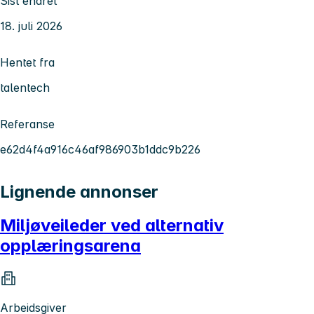
Sist endret
18. juli 2026
Hentet fra
talentech
Referanse
e62d4f4a916c46af986903b1ddc9b226
Lignende annonser
Miljøveileder ved alternativ
opplæringsarena
Arbeidsgiver