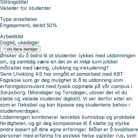
Stillingstittel
Veileder for studenter
Type ansettelse
Engasjement, deltid 50%
Arbeidstid
Dagtid, ukedager
Vis flere detaljer
Ønsker du å bidra til at studenter lykkes med utdanningen
sin, og samtidig være en del av et miljø som jobber
målrettet med læring, utvikling og inkludering?
Sens Utvikling AS har inngått et samarbeid med KBT
Fagskole som gir deg mulighet til å ta utdanning som
erfaringskonsulent med fysisk oppmøte på vår campus i
Sarpsborg. (Mandager og Torsdager, utover det vil du
støtte og veilede studenter digitalt). Vi ser derfor etter en
som er fleksibel og kan tilpasse seg studentens behov i
studiehverdagen.
Utdanningen kombinerer teoretisk kunnskap og praktiske
ferdigheter, og gir deg kompetanse til å støtte og styrke
andre basert på dine egne erfaringer. Målet er å kvalifisere
personer med erfaring fra psykisk helse og/eller rus, som