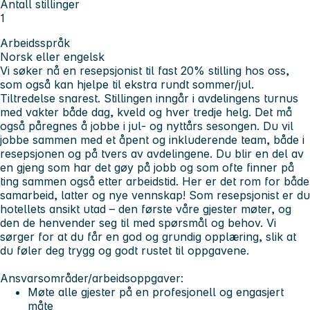
Antall stillinger
1
Arbeidsspråk
Norsk eller engelsk
Vi søker nå en resepsjonist til fast 20% stilling hos oss,
som også kan hjelpe til ekstra rundt sommer/jul.
Tiltredelse snarest. Stillingen inngår i avdelingens turnus
med vakter både dag, kveld og hver tredje helg. Det må
også påregnes å jobbe i jul- og nyttårs sesongen. Du vil
jobbe sammen med et åpent og inkluderende team, både i
resepsjonen og på tvers av avdelingene. Du blir en del av
en gjeng som har det gøy på jobb og som ofte finner på
ting sammen også etter arbeidstid. Her er det rom for både
samarbeid, latter og nye vennskap! Som resepsjonist er du
hotellets ansikt utad – den første våre gjester møter, og
den de henvender seg til med spørsmål og behov. Vi
sørger for at du får en god og grundig opplæring, slik at
du føler deg trygg og godt rustet til oppgavene.
Ansvarsområder/arbeidsoppgaver:
Møte alle gjester på en profesjonell og engasjert
måte