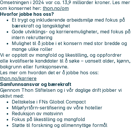
Omsetningen i 2024 var ca. 13,9 milliarder kroner. Les mer
om konsernet her:
thon.no/om
Hvorfor jobbe hos oss?
Et trygt og inkluderende arbeidsmiljø med fokus på
bærekraft og langsiktighet
Gode utviklings- og karrieremuligheter, med fokus på
intern rekruttering
Mulighet til å jobbe i et konsern med stor bredde og
mange ulike roller
Vi er opptatt av mangfold og likestilling, og oppfordrer
alle kvalifiserte kandidater til å søke – uansett alder, kjønn,
bakgrunn eller funksjonsevne.
Les mer om hvordan det er å jobbe hos oss:
thon.no/karriere
Samfunnsansvar og bærekraft
Gjennom Thon Stiftelsen og i vår daglige drift jobber vi
aktivt med:
Deltakelse i FNs Global Compact
Miljøfyrtårn-sertifisering av våre hoteller
Reduksjon av matsvinn
Fokus på likestilling og mangfold
Støtte til forskning og allmennyttige formål