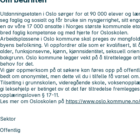
Utdanningsetaten i Oslo sørger for at 90 000 elever og lærl
seg faglig og sosialt og får bruke sin nysgjerrighet, sitt en
en av våre 17 000 ansatte i Norges største kommunale eta
bred faglig kompetanse og med hjerte for Osloskolen.
Arbeidsplassene i Oslo kommune skal preges av mangfold, 
byens befolkning. Vi oppfordrer alle som er kvalifisert, til
alder, funksjonsevne, kjønn, kjønnsidentitet, seksuell orient
bakgrunn. Oslo kommune legger vekt på å tilrettelegge a
behov for det.
Vi gjør oppmerksom på at søkere kan føres opp på offentl
bedt om anonymitet, men dette vil du i tilfelle få varsel om.
Tilsetting i grunnskolen, videregående skole, voksenopplæri
gi leksehjelp er betinget av at det før tiltredelse fremlegges 
opplæringsloven § 17-11.
Les mer om Osloskolen på
https://www.oslo.kommune.no/
Sektor
Offentlig