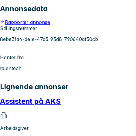
Annonsedata
Rapporter annonse
Stillingsnummer
8ebe3fa4-de1e-47a5-93d8-790640af50cb
Hentet fra
talentech
Lignende annonser
Assistent på AKS
Arbeidsgiver