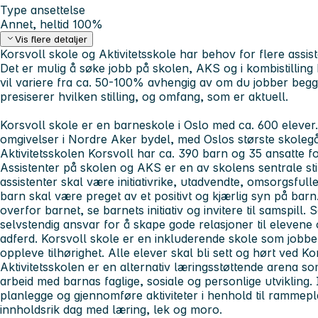
Type ansettelse
Annet, heltid 100%
Vis flere detaljer
Korsvoll skole og Aktivitetsskole har behov for flere assisten
Det er mulig å søke jobb på skolen, AKS og i kombistilling 
vil variere fra ca. 50-100% avhengig av om du jobber begge
presiserer hvilken stilling, og omfang, som er aktuell.
Korsvoll skole er en barneskole i Oslo med ca. 600 elever.
omgivelser i Nordre Aker bydel, med Oslos største skole
Aktivitetsskolen Korsvoll har ca. 390 barn og 35 ansatte f
Assistenter på skolen og AKS er en av skolens sentrale stil
assistenter skal være initiativrike, utadvendte, omsorgsfull
barn skal være preget av et positivt og kjærlig syn på bar
overfor barnet, se barnets initiativ og invitere til samspill.
selvstendig ansvar for å skape gode relasjoner til elevene 
adferd. Korsvoll skole er en inkluderende skole som jobber 
oppleve tilhørighet. Alle elever skal bli sett og hørt ved Ko
Aktivitetsskolen er en alternativ læringsstøttende arena 
arbeid med barnas faglige, sosiale og personlige utvikling. I
planlegge og gjennomføre aktiviteter i henhold til rammepl
innholdsrik dag med læring, lek og moro.