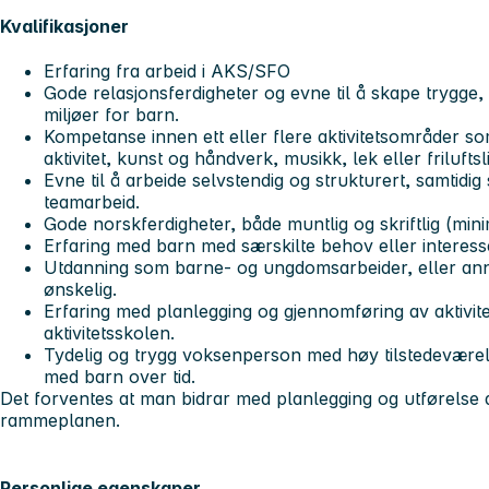
Kvalifikasjoner
Erfaring fra arbeid i AKS/SFO
Gode relasjonsferdigheter og evne til å skape trygge,
miljøer for barn.
Kompetanse innen ett eller flere aktivitetsområder so
aktivitet, kunst og håndverk, musikk, lek eller friluftsli
Evne til å arbeide selvstendig og strukturert, samtidig
teamarbeid.
Gode norskferdigheter, både muntlig og skriftlig (min
Erfaring med barn med særskilte behov eller interesse
Utdanning som barne- og ungdomsarbeider, eller ann
ønskelig.
Erfaring med planlegging og gjennomføring av aktivit
aktivitetsskolen.
Tydelig og trygg voksenperson med høy tilstedeværel
med barn over tid.
Det forventes at man bidrar med planlegging og utførelse av 
rammeplanen.
Personlige egenskaper