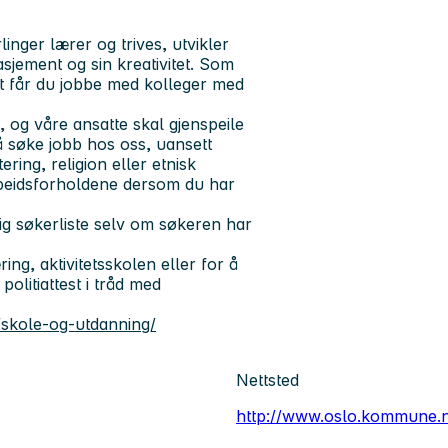
inger lærer og trives, utvikler
gasjement og sin kreativitet. Som
t får du jobbe med kolleger med
og våre ansatte skal gjenspeile
 å søke jobb hos oss, uansett
ering, religion eller etnisk
rbeidsforholdene dersom du har
ig søkerliste selv om søkeren har
ng, aktivitetsskolen eller for å
politiattest i tråd med
skole-og-utdanning/
Nettsted
http://www.oslo.kommune.