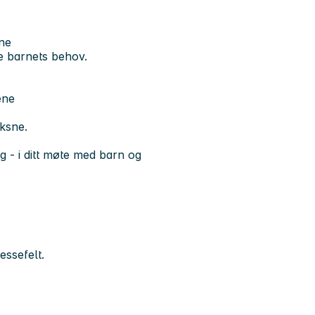
ene
se barnets behov.
ene
ksne.
g - i ditt møte med barn og
essefelt.