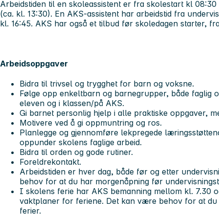
Arbeidstiden til en skoleassistent er fra skolestart kl 08:3
(ca. kl. 13:30). En AKS-assistent har arbeidstid fra undervi
kl. 16:45. AKS har også et tilbud før skoledagen starter, fr
Arbeidsoppgaver
Bidra til trivsel og trygghet for barn og voksne.
Følge opp enkeltbarn og barnegrupper, både faglig og
eleven og i klassen/på AKS.
Gi barnet personlig hjelp i alle praktiske oppgaver, m
Motivere ved å gi oppmuntring og ros.
Planlegge og gjennomføre lekpregede læringsstøtten
oppunder skolens faglige arbeid.
Bidra til orden og gode rutiner.
Foreldrekontakt.
Arbeidstiden er hver dag, både før og etter undervisni
behov for at du har morgenåpning før undervisningst
I skolens ferie har AKS bemanning mellom kl. 7.30 og
vaktplaner for feriene. Det kan være behov for at du u
ferier.