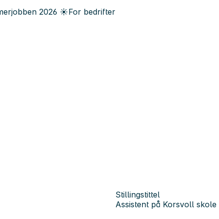
erjobben
2026
☀️
For bedrifter
Stillingstittel
Assistent på Korsvoll skol