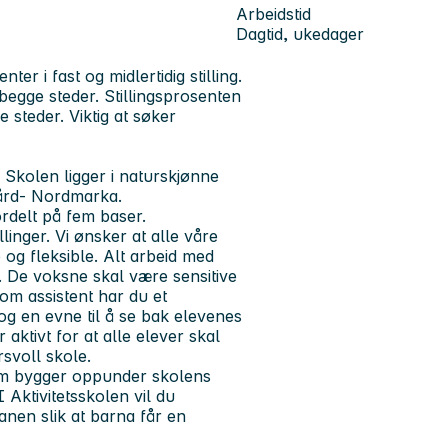
Arbeidstid
Dagtid, ukedager
ter i fast og midlertidig stilling.
begge steder. Stillingsprosenten
 steder. Viktig at søker
 Skolen ligger i naturskjønne
gård- Nordmarka.
ordelt på fem baser.
linger. Vi ønsker at alle våre
e og fleksible. Alt arbeid med
n. De voksne skal være sensitive
 Som assistent har du et
og en evne til å se bak elevenes
aktivt for at alle elever skal
rsvoll skole.
som bygger oppunder skolens
 Aktivitetsskolen vil du
anen slik at barna får en