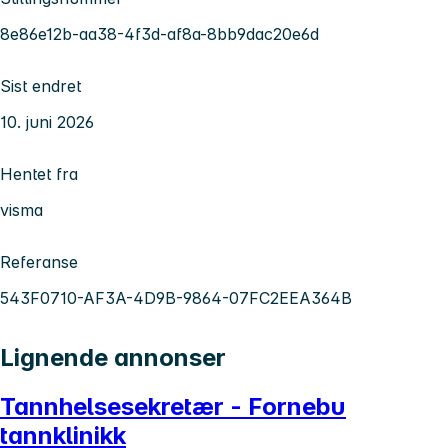
8e86e12b-aa38-4f3d-af8a-8bb9dac20e6d
Sist endret
10. juni 2026
Hentet fra
visma
Referanse
543F0710-AF3A-4D9B-9864-07FC2EEA364B
Lignende annonser
Tannhelsesekretær - Fornebu
tannklinikk