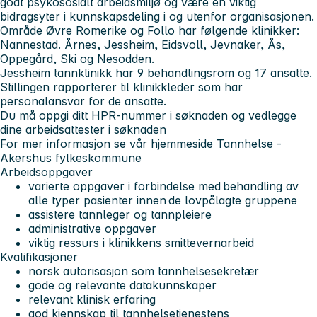
godt psykososialt arbeidsmiljø og være en viktig
bidragsyter i kunnskapsdeling i og utenfor organisasjonen.
Område Øvre Romerike og Follo har følgende klinikker:
Nannestad. Årnes, Jessheim, Eidsvoll, Jevnaker, Ås,
Oppegård, Ski og Nesodden.
Jessheim tannklinikk har 9 behandlingsrom og 17 ansatte.
Stillingen rapporterer til klinikkleder som har
personalansvar for de ansatte.
Du må oppgi ditt HPR-nummer i søknaden og vedlegge
dine arbeidsattester i søknaden
For mer informasjon se vår hjemmeside
Tannhelse -
Akershus fylkeskommune
Arbeidsoppgaver
varierte oppgaver i forbindelse med behandling av
alle typer pasienter innen de lovpålagte gruppene
assistere tannleger og tannpleiere
administrative oppgaver
viktig ressurs i klinikkens smittevernarbeid
Kvalifikasjoner
norsk autorisasjon som tannhelsesekretær
gode og relevante datakunnskaper
relevant klinisk erfaring
god kjennskap til tannhelsetjenestens