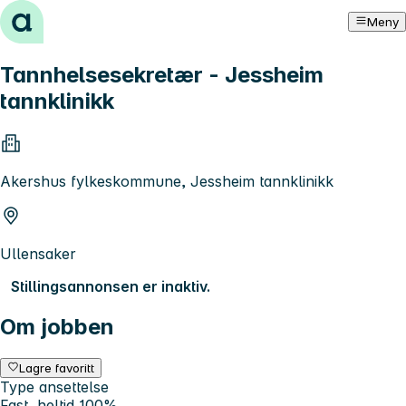
Hopp til innhold
Meny
Tannhelsesekretær - Jessheim
tannklinikk
Akershus fylkeskommune, Jessheim tannklinikk
Ullensaker
Stillingsannonsen er inaktiv.
Om jobben
Lagre favoritt
Type ansettelse
Fast, heltid 100%