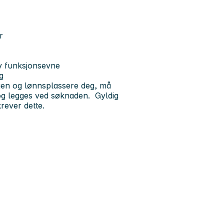
er
iv funksjonsevne
g
ingen og lønnsplassere deg, må
 og legges ved søknaden. Gyldig
 krever dette.