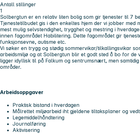
Antall stillinger
1
Solbergtun er en relativ liten bolig som gir tjenester til 7
Tjenestetilbudet gis i den enkeltes hjem der vi jobber med mi
mest mulig selvstendighet, trygghet og mestring i hverdage
innen fagområdet Habilitering. Dette fagområdet gir tjenes
funksjonsevne, autisme etc.
Vi søker en trygg og stødig sommervikar/tilkallingsvikar som
arbeidsmiljø og at Solbergtun blir et godt sted å bo for de vi
ligger idyllisk til på Falkum og sentrumsnært, men samtidig m
områder.
Arbeidsoppgaver
Praktisk bistand i hverdagen
Målrettet miljøarbeid iht gjeldene tiltaksplaner og ved
Legemiddelhåndtering
Journalføring
Aktivisering