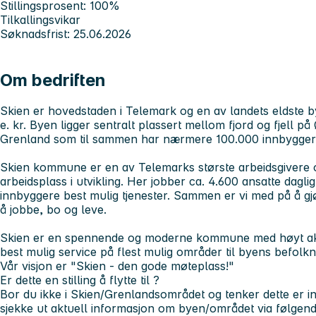
Stillingsprosent: 100%
Tilkallingsvikar
Søknadsfrist: 25.06.2026
Om bedriften
Skien er hovedstaden i Telemark og en av landets eldste by
e. kr. Byen ligger sentralt plassert mellom fjord og fjell på
Grenland som til sammen har nærmere 100.000 innbygger
Skien kommune er en av Telemarks største arbeidsgivere
arbeidsplass i utvikling. Her jobber ca. 4.600 ansatte dag
innbyggere best mulig tjenester. Sammen er vi med på å gjør
å jobbe, bo og leve.
Skien er en spennende og moderne kommune med høyt aktiv
best mulig service på flest mulig områder til byens befolkn
Vår visjon er "Skien - den gode møteplass!"
Er dette en stilling å flytte til ?
Bor du ikke i Skien/Grenlandsområdet og tenker dette er i
sjekke ut aktuell informasjon om byen/området via følgend