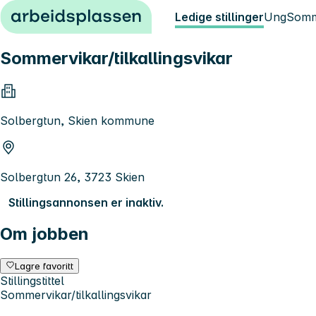
Hopp til innhold
Ledige stillinger
Ung
Somm
Sommervikar/tilkallingsvikar
Solbergtun, Skien kommune
Solbergtun 26, 3723 Skien
Stillingsannonsen er inaktiv.
Om jobben
Lagre favoritt
Stillingstittel
Sommervikar/tilkallingsvikar