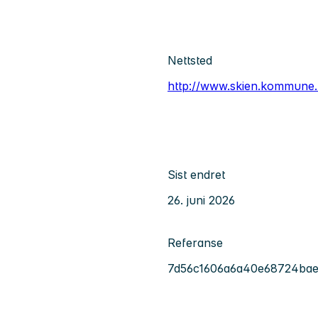
Nettsted
http://www.skien.kommune.
Sist endret
26. juni 2026
Referanse
7d56c1606a6a40e68724ba