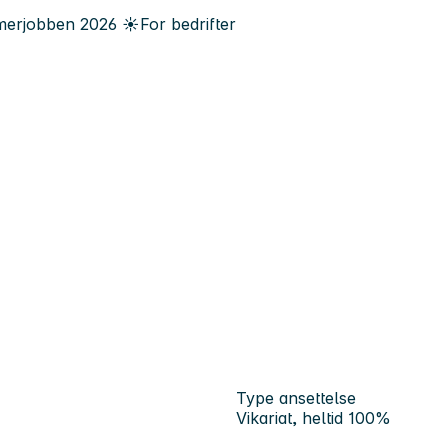
erjobben
2026
☀️
For bedrifter
Type ansettelse
Vikariat, heltid 100%