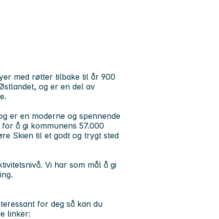
er med røtter tilbake til år 900
 Østlandet, og er en del av
e.
 og er en moderne og spennende
lig for å gi kommunens 57.000
e Skien til et godt og trygt sted
itetsnivå. Vi har som mål å gi
ing.
nteressant for deg så kan du
e linker: