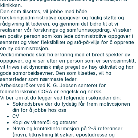
klinikken.
Den som tilsettes, vil jobbe med både
forskningsadministrative oppgaver og faglig støtte og
rådgivning til lederen, og gjennom det bidra til at vi
realiserer vår forsknings og samfunnsoppdrag. Vi søker
en positiv person som kan lede administrative oppgaver i
senteret og viser fleksibilitet og stå-på-vilje for å opprette
en ny administrasjon.
Vedkommende skal ha erfaring med et bredt spekter av
oppgaver, og vi ser etter en person som er serviceinnstilt,
vil trives i et dynamisk miljø preget av høy aktivitet og har
gode samarbeidsevner. Den som tilsettes, vil ha
senterleder som nærmeste leder.
Arbeidsspråket ved K. G. Jebsen senteret for
fedmeforskning CORA er engelsk og norsk.
Vi ber om at du legger ved følgende i søknaden din:
Søknadsbrev der du tydelig får frem motivasjonen
din for å jobbe hos oss
CV
Kopi av vitnemål og attester
Navn og kontaktinformasjon på 2-3 referanser
(navn, tilknytning til søker, epostadresse og