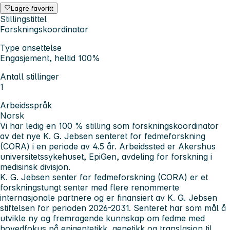
Lagre favoritt
Stillingstittel
Forskningskoordinator
Type ansettelse
Engasjement, heltid 100%
Antall stillinger
1
Arbeidsspråk
Norsk
Vi har ledig en 100 % stilling som forskningskoordinator
av det nye K. G. Jebsen senteret for fedmeforskning
(CORA) i en periode av 4.5 år. Arbeidssted er Akershus
universitetssykehuset, EpiGen, avdeling for forskning i
medisinsk divisjon.
K. G. Jebsen senter for fedmeforskning (CORA) er et
forskningstungt senter med flere renommerte
internasjonale partnere og er finansiert av K. G. Jebsen
stiftelsen for perioden 2026-2031. Senteret har som mål å
utvikle ny og fremragende kunnskap om fedme med
hovedfokus på epigentetikk, genetikk og translasjon til