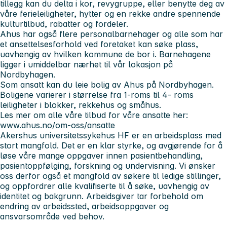
tillegg kan du delta i kor, revygruppe, eller benytte deg av
våre ferieleiligheter, hytter og en rekke andre spennende
kulturtilbud, rabatter og fordeler.
Ahus har også flere personalbarnehager og alle som har
et ansettelsesforhold ved foretaket kan søke plass,
uavhengig av hvilken kommune de bor i. Barnehagene
ligger i umiddelbar nærhet til vår lokasjon på
Nordbyhagen.
Som ansatt kan du leie bolig av Ahus på Nordbyhagen.
Boligene varierer i størrelse fra 1-roms til 4- roms
leiligheter i blokker, rekkehus og småhus.
Les mer om alle våre tilbud for våre ansatte her:
www.ahus.no/om-oss/ansatte
Akershus universitetssykehus HF er en arbeidsplass med
stort mangfold. Det er en klar styrke, og avgjørende for å
løse våre mange oppgaver innen pasientbehandling,
pasientoppfølging, forskning og undervisning. Vi ønsker
oss derfor også et mangfold av søkere til ledige stillinger,
og oppfordrer alle kvalifiserte til å søke, uavhengig av
identitet og bakgrunn. Arbeidsgiver tar forbehold om
endring av arbeidssted, arbeidsoppgaver og
ansvarsområde ved behov.