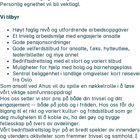
Personlig egnethet vil bli vektlagt.
Vi tilbyr
Høyt faglig nivå og utfordrende arbeidsoppgaver
Et trivelig arbeidsmiljø med engasjerte ansatte
Gode pensjonsordninger
Gode velferdstilbud for ansatte, f.eks. hytteutleie,
teaterbilletter og mye annet
Bedriftsidrettslag med et stort og variert tilbud
Muligheter for hjelp med bolig og barnehageplass
Sentral beliggenhet i landlige omgivelser kort reisevei
fra Oslo
Som ansatt ved Ahus vil du spille en nøkkelrolle i å løse
vårt viktige samfunnsoppdrag!
Hos oss setter vi stor pris på både din trivsel og ditt
engasjement -- både på jobb og i fritiden. Hos oss får du
tilgang til et rikt og variert kultur- og fritidstilbud som gir
deg muligheten til å koble av, ha det gøy og bygge
fellesskap på tvers av avdelinger.
Vårt bedriftsidrettslag byr på et bredt spekter av innendørs
og utendørs aktiviteter som fremmer trivsel og samhold. I