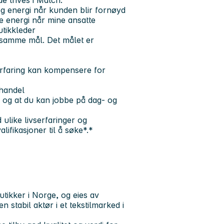
e trives i Match:
eg energi når kunden blir fornøyd
se energi når mine ansatte
utikkleder
 samme mål. Det målet er
 erfaring kan kompensere for
ehandel
d, og at du kan jobbe på dag- og
ulike livserfaringer og
lifikasjoner til å søke*.*
ikker i Norge, og eies av
stabil aktør i et tekstilmarked i