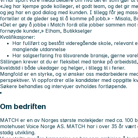
Vi har spurt våre medarbeidere om hva det er som gjør at d
«Jeg har kjempe gode kolleger, et godt team, og det gir m
og jeg har en god dialog med kunden. I tillegg får jeg mas
forteller at de gleder seg til å komme på jobb.» - Misala, B
«Det er gøy å jobbe i Match fordi alle jobber sammen mot
fornøyde kunder,» Elham, Butikkselger
Kvalifikasjoner:
Har fullført og bestått videregående skole, relevant
manglende utdannelse
Har salgserfaring fra tilsvarende bransje, gjerne var
Stillingen krever at du er fleksibel med tanke på arbeidsti
kveldstid i både ukedager og helger, i tillegg til i ferier.
Mangfold er en styrke, og vi ønsker oss medarbeidere med 
perspektiver. Vi oppfordrer alle kandidater med oppgitte kva
Søkere behandles og intervjuer avholdes fortløpende.
Om bedriften
MATCH er en av Norges største motekjeder med ca. 100 but
motehuset Voice Norge AS. MATCH har i over 35 år vært en 
stadig utvikling.