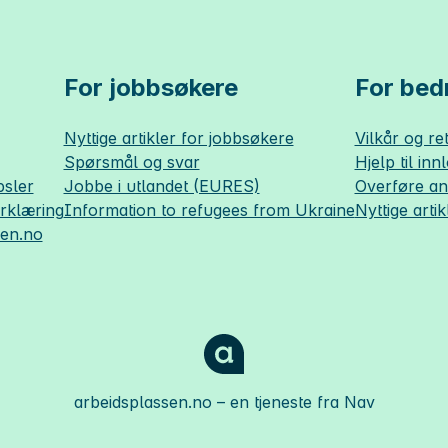
For jobbsøkere
For bedr
Nyttige artikler for jobbsøkere
Vilkår og ret
Spørsmål og svar
Hjelp til inn
sler
Jobbe i utlandet (EURES)
Overføre a
erklæring
Information to refugees from Ukraine
Nyttige artik
sen.no
arbeidsplassen.no
– en tjeneste fra Nav