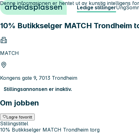
Denne informasjonen er hentet ut av kunstig intelligens for
Hopp til innhold
Ledige stillinger
Ung
Somm
10% Butikkselger MATCH Trondheim t
MATCH
Kongens gate 9, 7013 Trondheim
Stillingsannonsen er inaktiv.
Om jobben
Lagre favoritt
Stillingstittel
10% Butikkselger MATCH Trondheim torg