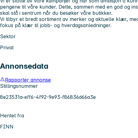
Vi er stolte av våre kampanjer og har som ambisjon å kunne 
pengene til våre kunder. Dette, sammen med en god og in
skal stå i sentrum når du besøker våre butikker.
Vi tilbyr et bredt sortiment av merker og aktuelle klær, m
fokus på klær til jobb- og hverdagsanledninger.
Sektor
Privat
Annonsedata
Rapporter annonse
Stillingsnummer
8e23531a-eff6-4f92-9e93-f86836d66a3e
Hentet fra
FINN