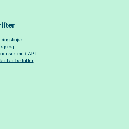
ifter
ningslinjer
logging
nnonser med API
ler for bedrifter