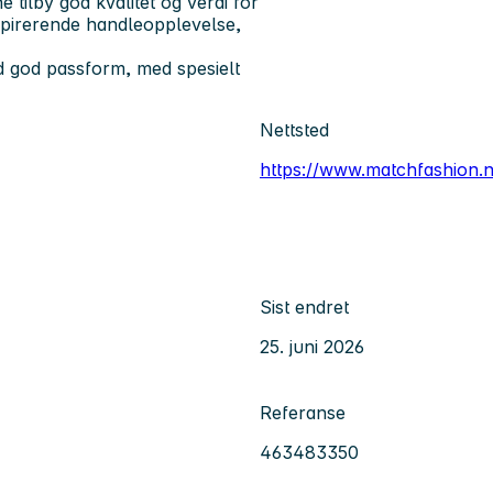
tilby god kvalitet og verdi for
spirerende handleopplevelse,
ed god passform, med spesielt
Nettsted
https://www.matchfashion.
Sist endret
25. juni 2026
Referanse
463483350