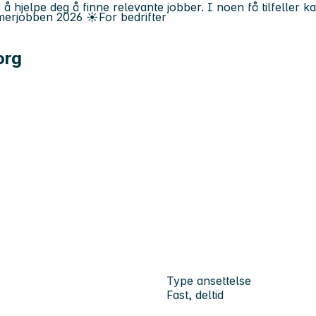
 å hjelpe deg å finne relevante jobber. I noen få tilfeller 
erjobben
2026
☀️
For bedrifter
org
Type ansettelse
Fast, deltid