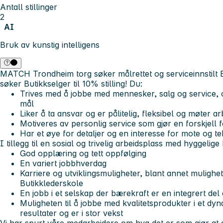
Antall stillinger
2
AI
Bruk av kunstig intelligens
MATCH Trondheim torg søker målrettet og serviceinnstilt 
søker Butikkselger til 10% stilling!
Du:
Trives med å jobbe med mennesker, salg og service, o
mål
Liker å ta ansvar og er pålitelig, fleksibel og møte
Motiveres av personlig service som gjør en forskjell
Har et øye for detaljer og en interesse for mote og tek
I tillegg til en sosial og trivelig arbeidsplass med hyggelige k
God opplæring og tett oppfølging
En variert jobbhverdag
Karriere og utviklingsmuligheter, blant annet mulighet
Butikklederskole
En jobb i et selskap der bærekraft er en integrert del 
Muligheten til å jobbe med kvalitetsprodukter i et dy
resultater og er i stor vekst