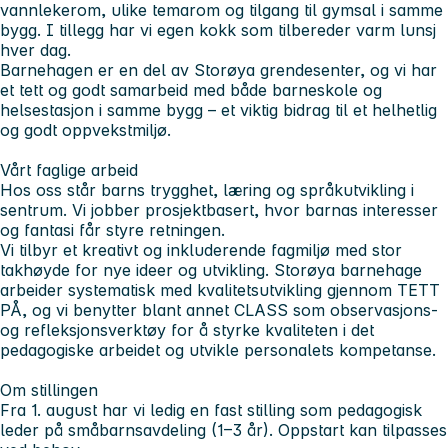
vannlekerom, ulike temarom og tilgang til gymsal i samme
bygg. I tillegg har vi egen kokk som tilbereder varm lunsj
hver dag.
Barnehagen er en del av Storøya grendesenter, og vi har
et tett og godt samarbeid med både barneskole og
helsestasjon i samme bygg – et viktig bidrag til et helhetlig
og godt oppvekstmiljø.
Vårt faglige arbeid
Hos oss står barns trygghet, læring og språkutvikling i
sentrum. Vi jobber prosjektbasert, hvor barnas interesser
og fantasi får styre retningen.
Vi tilbyr et kreativt og inkluderende fagmiljø med stor
takhøyde for nye ideer og utvikling. Storøya barnehage
arbeider systematisk med kvalitetsutvikling gjennom TETT
PÅ, og vi benytter blant annet CLASS som observasjons-
og refleksjonsverktøy for å styrke kvaliteten i det
pedagogiske arbeidet og utvikle personalets kompetanse.
Om stillingen
Fra 1. august har vi ledig en fast stilling som pedagogisk
leder på småbarnsavdeling (1–3 år). Oppstart kan tilpasses