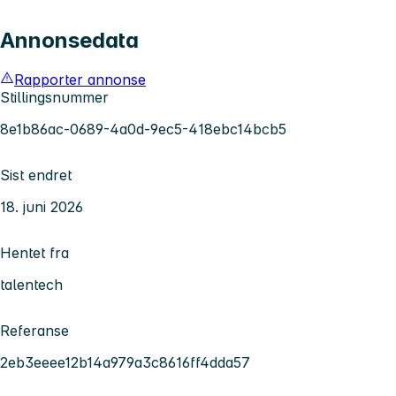
Annonsedata
Rapporter annonse
Stillingsnummer
8e1b86ac-0689-4a0d-9ec5-418ebc14bcb5
Sist endret
18. juni 2026
Hentet fra
talentech
Referanse
2eb3eeee12b14a979a3c8616ff4dda57