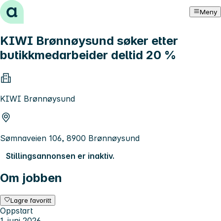
Hopp til innhold
Meny
KIWI Brønnøysund søker etter
butikkmedarbeider deltid 20 %
KIWI Brønnøysund
Sømnaveien 106, 8900 Brønnøysund
Stillingsannonsen er inaktiv.
Om jobben
Lagre favoritt
Oppstart
1. juni 2026