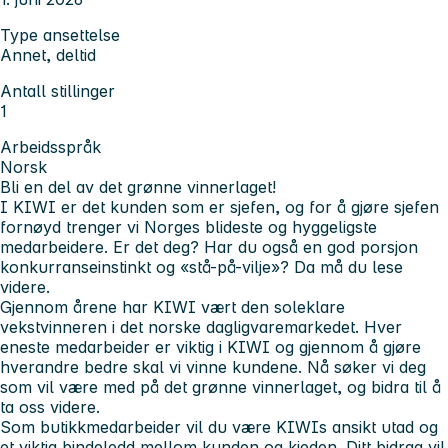
Type ansettelse
Annet, deltid
Antall stillinger
1
Arbeidsspråk
Norsk
Bli en del av det grønne vinnerlaget!
I KIWI er det kunden som er sjefen, og for å gjøre sjefen
fornøyd trenger vi Norges blideste og hyggeligste
medarbeidere. Er det deg? Har du også en god porsjon
konkurranseinstinkt og «stå-på-vilje»? Da må du lese
videre.
Gjennom årene har KIWI vært den soleklare
vekstvinneren i det norske dagligvaremarkedet. Hver
eneste medarbeider er viktig i KIWI og gjennom å gjøre
hverandre bedre skal vi vinne kundene. Nå søker vi deg
som vil være med på det grønne vinnerlaget, og bidra til å
ta oss videre.
Som butikkmedarbeider vil du være KIWIs ansikt utad og
et viktig bindeledd mellom kunden og kjeden. Ditt bidrag vil