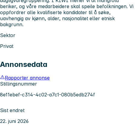
dagligvaregruppering. I KIWI mener vi at mangfold
beriker, og våre medarbeidere skal speile befolkningen. Vi
oppfordrer alle kvalifiserte kandidater til å søke,
uavhengig av kjønn, alder, nasjonalitet eller etnisk
bakgrunn.
Sektor
Privat
Annonsedata
Rapporter annonse
Stillingsnummer
8e11ebef-c314-4c02-a7c1-080b5edb274f
Sist endret
22. juni 2026