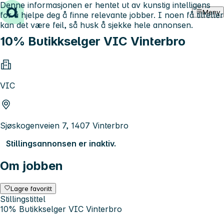
Denne informasjonen er hentet ut av kunstig intelligens
Hopp til innhold
Meny
for å hjelpe deg å finne relevante jobber. I noen få tilfeller
kan det være feil, så husk å sjekke hele annonsen.
10% Butikkselger VIC Vinterbro
VIC
Sjøskogenveien 7, 1407 Vinterbro
Stillingsannonsen er inaktiv.
Om jobben
Lagre favoritt
Stillingstittel
10% Butikkselger VIC Vinterbro