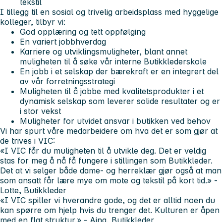
tekstil
I tillegg til en sosial og trivelig arbeidsplass med hyggelige
kolleger, tilbyr vi:
God opplæring og tett oppfølging
En variert jobbhverdag
Karriere og utviklingsmuligheter, blant annet
muligheten til å søke vår interne Butikklederskole
En jobb i et selskap der bærekraft er en integrert del
av vår forretningsstrategi
Muligheten til å jobbe med kvalitetsprodukter i et
dynamisk selskap som leverer solide resultater og er
i stor vekst
Muligheter for utvidet ansvar i butikken ved behov
Vi har spurt våre medarbeidere om hva det er som gjør at
de trives i VIC:
«I VIC får du muligheten til å utvikle deg. Det er veldig
stas for meg å nå få fungere i stillingen som Butikkleder.
Det at vi selger både dame- og herreklær gjør også at man
som ansatt får lære mye om mote og tekstil på kort tid.» -
Lotte, Butikkleder
«I VIC spiller vi hverandre gode, og det er alltid noen du
kan spørre om hjelp hvis du trenger det. Kulturen er åpen
med en flat struktur.» - Aina, Butikkleder