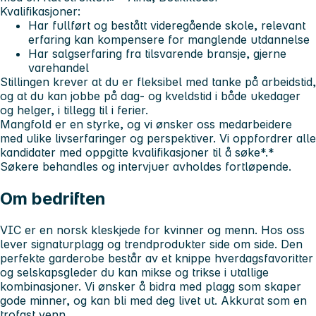
Kvalifikasjoner:
Har fullført og bestått videregående skole, relevant
erfaring kan kompensere for manglende utdannelse
Har salgserfaring fra tilsvarende bransje, gjerne
varehandel
Stillingen krever at du er fleksibel med tanke på arbeidstid,
og at du kan jobbe på dag- og kveldstid i både ukedager
og helger, i tillegg til i ferier.
Mangfold er en styrke, og vi ønsker oss medarbeidere
med ulike livserfaringer og perspektiver. Vi oppfordrer alle
kandidater med oppgitte kvalifikasjoner til å søke*.*
Søkere behandles og intervjuer avholdes fortløpende.
Om bedriften
VIC er en norsk kleskjede for kvinner og menn. Hos oss
lever signaturplagg og trendprodukter side om side. Den
perfekte garderobe består av et knippe hverdagsfavoritter
og selskapsgleder du kan mikse og trikse i utallige
kombinasjoner. Vi ønsker å bidra med plagg som skaper
gode minner, og kan bli med deg livet ut. Akkurat som en
trofast venn.