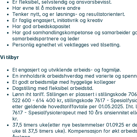
Er fleksibel, selvstendig og ansvarsbevisst.
Har evne til å motivere andre
Tenker nytt, og er løsnings- og resultatorientert.
Er faglig engasjert, initiativrik og kreativ
Har god arbeidskapasitet
Har god samhandlingskompetanse og samarbeider go
samarbeidspartnere og leder
Personlig egnethet vil vektlegges ved tilsetting.
Vi tilbyr
Et engasjert og utviklende arbeids- og fagmiljø.
En innholdsrik arbeidshverdag med varierte og spen
Et godt arbeidsmiljø med hyggelige kollegaer
Dagstilling med fleksibel arbeidstid.
Lønn iht tariff. Stillingen er plassert i stillingskode 
522 600 - 614 400 kr, stillingskode 7617 - Spesialfys
etter gjeldende hovedtariffavtale per 01.05.2025. Iht. l
7617 - Spesialfysioterapeut med 10 års ansiennitet el
kr.
37,5 timers uke(etter nye bestemmelser 01.09.25 er det
uke til 37,5 timers uke). Kompensasjon for økt arbeid