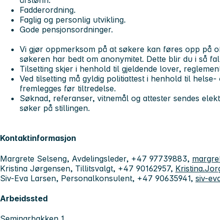
årslønn.
Fadderordning.
Faglig og personlig utvikling.
Gode pensjonsordninger.
Vi gjør oppmerksom på at søkere kan føres opp på off
søkeren har bedt om anonymitet. Dette blir du i så fal
Tilsetting skjer i henhold til gjeldende lover, reglement
Ved tilsetting må gyldig politiattest i henhold til hel
fremlegges før tiltredelse.
Søknad, referanser, vitnemål og attester sendes elek
søker på stillingen.
Kontaktinformasjon
Margrete Selseng, Avdelingsleder, +47 97739883,
margre
Kristina Jørgensen, Tillitsvalgt, +47 90162957,
Kristina.J
Siv-Eva Larsen, Personalkonsulent, +47 90635941,
siv-e
Arbeidssted
Seminarbakken 1