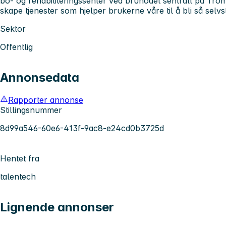
bo- og rehabiliteringssenter ved bruhodet sentralt på Tro
skape tjenester som hjelper brukerne våre til å bli så sel
Sektor
Offentlig
Annonsedata
Rapporter annonse
Stillingsnummer
8d99a546-60e6-413f-9ac8-e24cd0b3725d
Hentet fra
talentech
Lignende annonser