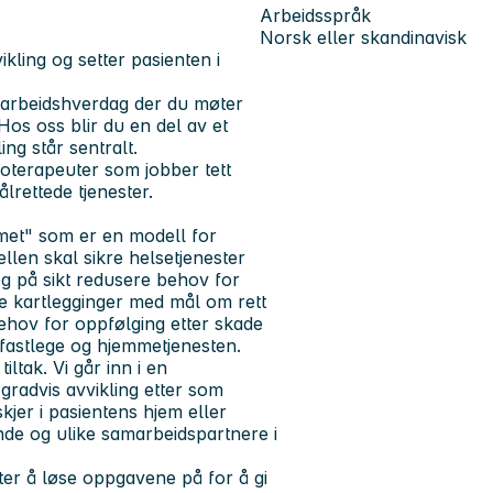
Arbeidsspråk
Norsk eller skandinavisk
kling og setter pasienten i
 arbeidshverdag der du møter
os oss blir du en del av et
ing står sentralt.
oterapeuter som jobber tett
rettede tjenester.
met" som er en modell for
llen skal sikre helsetjenester
g på sikt redusere behov for
ge kartlegginger med mål om rett
behov for oppfølging etter skade
fastlege og hjemmetjenesten.
ltak. Vi går inn i en
 gradvis avvikling etter som
kjer i pasientens hjem eller
nde og ulike samarbeidspartnere i
åter å løse oppgavene på for å gi