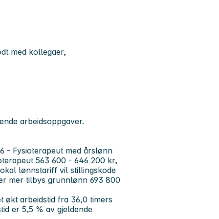
dt med kollegaer,
nende arbeidsoppgaver.
7066 - Fysioterapeut med årslønn
ioterapeut 563 600 - 646 200 kr,
okal lønnstariff vil stillingskode
ler mer tilbys grunnlønn 693 800
 økt arbeidstid fra 36,0 timers
stid er 5,5 % av gjeldende