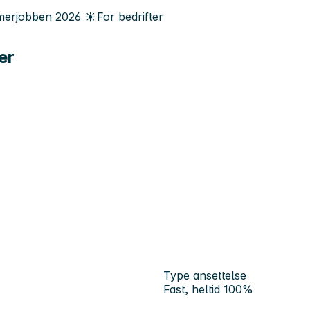
erjobben
2026
☀️
For bedrifter
er
Type ansettelse
Fast, heltid 100%