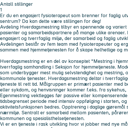
Antall stillinger
1
Er du en engasjert fysioterapeut som brenner for faglig utvi
sentrum? Da kan dette være stillingen for deg!
Avdeling Hverdagsmestring tilbyr en spennende og variert
pasienter og samarbeidspartnere på mange ulike arenaer. H
engasjert og tverrfaglig miljø, der samarbeid og faglig utvikl
Avdelingen består av fem team med fysioterapeuter og erg
sammen med hjemmetjenesten for å skape helhetlige og mål
Hverdagsmestring er en del av konseptet "Mestring i hjem
tverrfaglig samhandling i Seksjon for hjemmetjeneste. Mode
som underbygger mest mulig selvstendighet og mestring, o
kommunale tjenester. Hverdagsmestring deltar i tverrfagli
tjeneste til rett tid. Målgruppen er primært pasienter med 
eller sykdom, og henvisninger kommer f.eks. fra sykehus, 
Egenmestring vektlegges før passive eller kompenserende ti
tidsbegrenset periode med intensiv oppfølging i starten, og
aktivitetsfunksjonen bedres. Opptrening i daglige gjøremål s
nærmiljø. Sentralt er samarbeid mellom pasienten, pårøre
kommunen og spesialisthelsetjenesten.
Vi er en tjeneste i rask utvikling hvor vi jobber med nye m