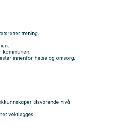
.
tsrettet trening.
nen.
for kommunen.
nester innenfor helse og omsorg.
kkunnskaper tilsvarende nivå
thet vektlegges