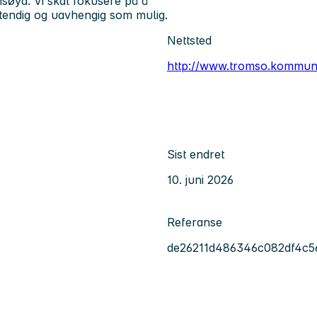
msøya. Vi skal fokusere på å
vstendig og uavhengig som mulig.
Nettsted
http://www.tromso.kommun
Sist endret
10. juni 2026
Referanse
de26211d486346c082df4c5