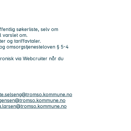
entlig søkerliste, selv om
l varslet om.
er og tariffavtaler.
se- og omsorgstjenesteloven § 5-4
tronisk via Webcruiter når du
te.selseng@tromso.kommune.no
orgensen@tromso.kommune.no
va.larsen@tromso.kommune.no