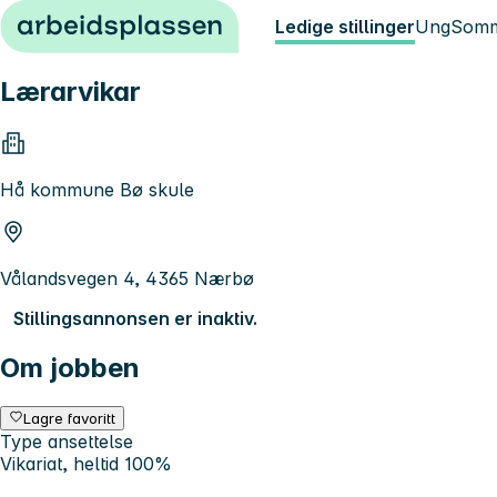
Hopp til innhold
Ledige stillinger
Ung
Somm
Lærarvikar
Hå kommune Bø skule
Vålandsvegen 4, 4365 Nærbø
Stillingsannonsen er inaktiv.
Om jobben
Lagre favoritt
Type ansettelse
Vikariat, heltid 100%