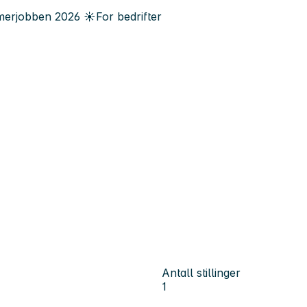
erjobben
2026
☀️
For bedrifter
Antall stillinger
1