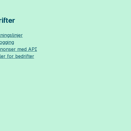
ifter
ningslinjer
logging
nnonser med API
ler for bedrifter