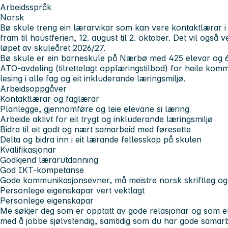
Arbeidsspråk
Norsk
Bø skule treng ein lærarvikar som kan vere kontaktlærar i
fram til haustferien, 12. august til 2. oktober. Det vil også 
løpet av skuleåret 2026/27.
Bø skule er ein barneskule på Nærbø med 425 elevar og 60 t
ATO-avdeling (tilrettelagt opplæringstilbod) for heile ko
lesing i alle fag og eit inkluderande læringsmiljø.
Arbeidsoppgåver
Kontaktlærar og faglærar
Planlegge, gjennomføre og leie elevane si læring
Arbeide aktivt for eit trygt og inkluderande læringsmiljø
Bidra til eit godt og nært samarbeid med føresette
Delta og bidra inn i eit lærande fellesskap på skulen
Kvalifikasjonar
Godkjend lærarutdanning
God IKT-kompetanse
Gode kommunikasjonsevner, må meistre norsk skriftleg o
Personlege eigenskapar vert vektlagt
Personlege eigenskapar
Me søkjer deg som er opptatt av gode relasjonar og som er e
med å jobbe sjølvstendig, samtidig som du har gode samarb