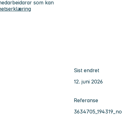
s medarbeidarar som kan
ghetserklæring
Sist endret
12. juni 2026
Referanse
3634705_194319_no