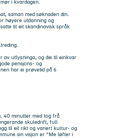
umør i kvardagen.
at
, saman med søknaden din.
or høyere utdanning og
atte til eit skandinavisk språk
treding.
r av utlysninga, og dei til einkvar
 gode pensjons- og
unen har ei prøvetid på 6
. 40 minutter med tog frå
gerande skuledrift, full
 til eit rikt og variert kultur- og
ommune sin visjon er "Me løfter i