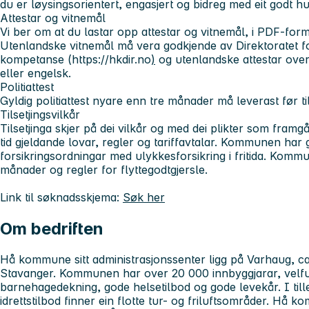
du er løysingsorientert, engasjert og bidreg med eit godt h
Attestar og vitnemål
Vi ber om at du lastar opp attestar og vitnemål,
i PDF-form
Utenlandske vitnemål må vera godkjende av Direktoratet f
kompetanse (https://hkdir.no
)
og utenlandske attestar overs
eller engelsk.
Politiattest
Gyldig politiattest nyare enn tre månader må leverast før til
Tilsetjingsvilkår
Tilsetjinga skjer på dei vilkår og med dei plikter som framgå
tid gjeldande lovar, regler og tariffavtalar. Kommunen har
forsikringsordningar med ulykkesforsikring i fritida. Komm
månader og regler for flyttegodtgjersle.
Link til søknadsskjema:
Søk her
Om bedriften
Hå kommune sitt administrasjonssenter ligg på Varhaug, ca
Stavanger. Kommunen har over 20 000 innbyggjarar, velfun
barnehagedekning, gode helsetilbod og gode levekår. I tillegg
idrettstilbod finner ein flotte tur- og friluftsområder. Hå k