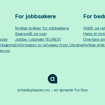
For jobbsøkere
For bedr
Nyttige artikler for jobbsøkere
Vilkår og ret
Spørsmål og svar
Hjelp til inn
sler
Jobbe i utlandet (EURES)
Overføre a
erklæring
Information to refugees from Ukraine
Nyttige artik
sen.no
arbeidsplassen.no
– en tjeneste fra Nav