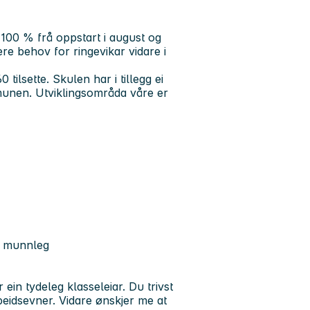
 100 % frå oppstart i august og
vere behov for ringevikar vidare i
ilsette. Skulen har i tillegg ei
mmunen. Utviklingsområda våre er
g munnleg
in tydeleg klasseleiar. Du trivst
eidsevner. Vidare ønskjer me at