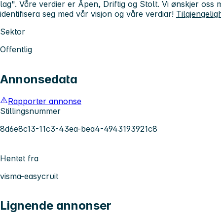
lag". Våre verdier er Åpen, Driftig og Stolt. Vi ønskjer os
identifisera seg med vår visjon og våre verdiar!
Tilgjengeli
Sektor
Offentlig
Annonsedata
Rapporter annonse
Stillingsnummer
8d6e8c13-11c3-43ea-bea4-4943193921c8
Hentet fra
visma-easycruit
Lignende annonser