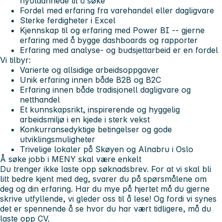
nyutdannede til å søke
Fordel med erfaring fra varehandel eller dagligvare
Sterke ferdigheter i Excel
Kjennskap til og erfaring med Power BI -- gjerne
erfaring med å bygge dashboards og rapporter
Erfaring med analyse- og budsjettarbeid er en fordel
Vi tilbyr:
Varierte og allsidige arbeidsoppgaver
Unik erfaring innen både B2B og B2C
Erfaring innen både tradisjonell dagligvare og
netthandel
Et kunnskapsrikt, inspirerende og hyggelig
arbeidsmiljø i en kjede i sterk vekst
Konkurransedyktige betingelser og gode
utviklingsmuligheter
Trivelige lokaler på Skøyen og Alnabru i Oslo
Å søke jobb i MENY skal være enkelt
Du trenger ikke laste opp søknadsbrev. For at vi skal bli
litt bedre kjent med deg, svarer du på spørsmålene om
deg og din erfaring. Har du mye på hjertet må du gjerne
skrive utfyllende, vi gleder oss til å lese! Og fordi vi synes
det er spennende å se hvor du har vært tidligere, må du
laste opp CV.