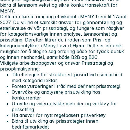
bidra til lønnsom vekst og sikre konkurransekraft for
MENY.
Dette er i første omgang et vikariat i MENY frem til 1.April
2027. Du vil ha et særskilt ansvar for gjennomføring og
etterlevelse av vår prisstrategi, og fungere som rådgiver
for kategoriansvarlige innen analyse, lønnsomhet og
prissetting. Deretter tiltrer du i rollen som
Pris- og
kategorianalytiker
i Meny Levert Hjem. Dette er en unik
mulighet for å tilegne seg erfaring både for fysisk butikk
og innen netthandel, samt både B2B og B2C.
Viktigste arbeidsoppgaver og ansvar
Prisstrategi og
prisoptimalisering:
Tilrettelegge for strukturert prisarbeid i samarbeid
med kategoridirektør
Foreta vurderinger i tråd med definert prisstrategi
Overvåke og analysere prisutvikling hos
konkurrenter
Utnytte og videreutvikle metoder og verktøy for
prissetting
Ha ansvar for nytt regelbasert prisverktøy
Bidra til utvikling av prisstrategier innen
bedriftsmarkedet