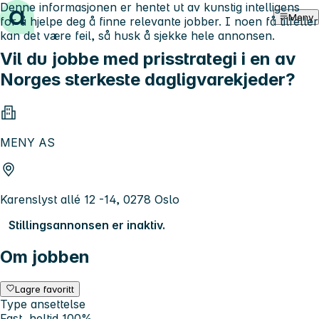
Denne informasjonen er hentet ut av kunstig intelligens
Hopp til innhold
Meny
for å hjelpe deg å finne relevante jobber. I noen få tilfeller
kan det være feil, så husk å sjekke hele annonsen.
Vil du jobbe med prisstrategi i en av
Norges sterkeste dagligvarekjeder?
MENY AS
Karenslyst allé 12 -14, 0278 Oslo
Stillingsannonsen er inaktiv.
Om jobben
Lagre favoritt
Type ansettelse
Fast, heltid 100%