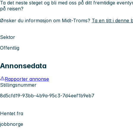
Ta det neste steget og bli med oss på ditt fremtidige even
på reisen?
Ønsker du informasjon om Midt-Troms?
Ta en titt i denne 
Sektor
Offentlig
Annonsedata
Rapporter annonse
Stillingsnummer
8d5cfd19-93bb-4b9a-95c3-7d4eef1b9eb7
Hentet fra
jobbnorge