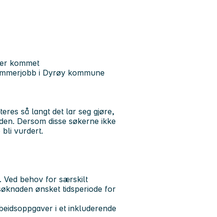
u er kommet
 sommerjobb i Dyrøy kommune
eres så langt det lar seg gjøre,
rioden. Dersom disse søkerne ikke
bli vurdert.
 Ved behov for særskilt
søknaden ønsket tidsperiode for
beidsoppgaver i et inkluderende