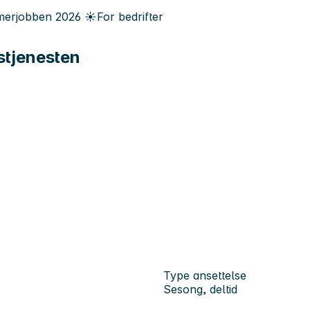
erjobben
2026
☀️
For bedrifter
dstjenesten
Type ansettelse
Sesong, deltid