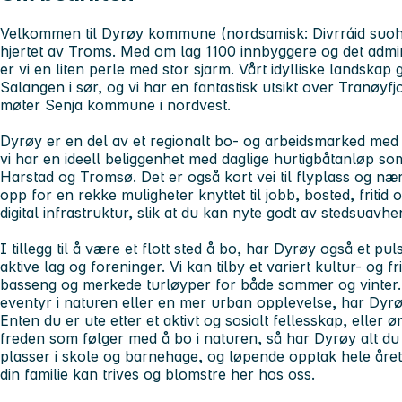
Velkommen til Dyrøy kommune (nordsamisk: Divrráid suo
hjertet av Troms. Med om lag 1100 innbyggere og det admini
er vi en liten perle med stor sjarm. Vårt idylliske landskap 
Salangen i sør, og vi har en fantastisk utsikt over Tranøy
møter Senja kommune i nordvest.
Dyrøy er en del av et regionalt bo- og arbeidsmarked me
vi har en ideell beliggenhet med daglige hurtigbåtanløp s
Harstad og Tromsø. Det er også kort vei til flyplass og n
opp for en rekke muligheter knyttet til jobb, bosted, fritid 
digital infrastruktur, slik at du kan nyte godt av stedsuavhe
I tillegg til å være et flott sted å bo, har Dyrøy også et 
aktive lag og foreninger. Vi kan tilby et variert kultur- og fri
basseng og merkede turløyper for både sommer og vinter. 
eventyr i naturen eller en mer urban opplevelse, har Dyr
Enten du er ute etter et aktivt og sosialt fellesskap, eller
freden som følger med å bo i naturen, så har Dyrøy alt du 
plasser i skole og barnehage, og løpende opptak hele året, l
din familie kan trives og blomstre her hos oss.