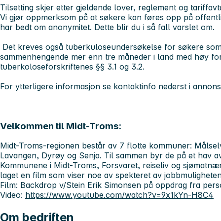
Tilsetting skjer etter gjeldende lover, reglement og tariffavt
Vi gjør oppmerksom på at søkere kan føres opp på offentli
har bedt om anonymitet. Dette blir du i så fall varslet om.
Det kreves også tuberkuloseundersøkelse for søkere som
sammenhengende mer enn tre måneder i land med høy for
tuberkoloseforskriftenes §§ 3.1 og 3.2.
For ytterligere informasjon se kontaktinfo nederst i annon
Velkommen til Midt-Troms:
Midt-Troms-regionen består av 7 flotte kommuner: Målselv
Lavangen, Dyrøy og Senja. Til sammen byr de på et hav av
Kommunene i Midt-Troms, Forsvaret, reiseliv og sjømatnæ
laget en film som viser noe av spekteret av jobbmulighete
Film: Backdrop v/Stein Erik Simonsen på oppdrag fra pers
Video:
https://www.youtube.com/watch?v=9x1kYn-H8C4
Om bedriften