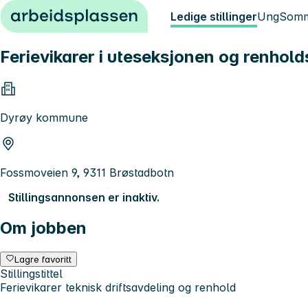
Hopp til innhold
Ledige stillinger
Ung
Somm
Ferievikarer i uteseksjonen og renhol
Dyrøy kommune
Fossmoveien 9, 9311 Brøstadbotn
Stillingsannonsen er inaktiv.
Om jobben
Lagre favoritt
Stillingstittel
Ferievikarer teknisk driftsavdeling og renhold