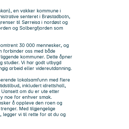
hkan), en vakker kommune i
strative senteret i Brøstadbotn,
grenser til Sørreisa i nordøst og
fjorden og Solbergfjorden som
d omtrent 30 000 mennesker, og
om forbinder oss med både
ærliggende kommuner. Dette åpner
og studier. Vi har godt utbygd
ngig arbeid eller videreutdanning.
pulserende lokalsamfunn med flere
tidstilbud, inkludert idrettshall,
Uansett om du er ute etter
øy noe for enhver smak.
 ønsker å oppleve den roen og
trenger. Med tilgjengelige
egger vi til rette for at du og