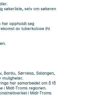
aler.
g søkerliste, selv om søkeren
 har oppholdt seg
ekomst av tuberkolose iht
sen.
, Bardu, Sørreisa, Salangen,
 muligheter.
ringa har samarbeidet om å få
ne i Midt-Troms regionen.
onalnettverket i Midt-Troms