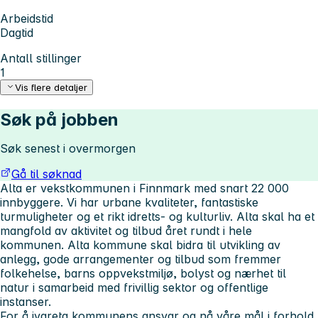
Arbeidstid
Dagtid
Antall stillinger
1
Vis flere detaljer
Søk på jobben
Søk senest i overmorgen
Gå til søknad
Alta er vekstkommunen i Finnmark med snart 22 000
innbyggere. Vi har urbane kvaliteter, fantastiske
turmuligheter og et rikt idretts- og kulturliv. Alta skal ha et
mangfold av aktivitet og tilbud året rundt i hele
kommunen. Alta kommune skal bidra til utvikling av
anlegg, gode arrangementer og tilbud som fremmer
folkehelse, barns oppvekstmiljø, bolyst og nærhet til
natur i samarbeid med frivillig sektor og offentlige
instanser.
For å ivareta kommunens ansvar og nå våre mål i forhold