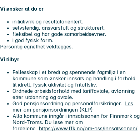
Vi ønsker at du er
initiativrik og resultatorientert.
selvstendig, ansvarsfull og strukturert.
fleksibel og har gode samarbeidsevner.
i god fysisk form.
Personlig egnethet vektlegges.
Vi tilbyr
Fellesskap i et bredt og spennende fagmiljø i en
kommune som ønsker innsats og handling i forhold
til idrett, fysisk aktivitet og friluftsliv.
Ordnede arbeidsforhold med tariffavtale, avlønning
etter utdanning og avtale.
God pensjonsordning og personalforsikringer.
Les
mer om pensjonsordningen (KLP)
Alta kommune inngår i innsatssonen for Finnmark og
Nord-Troms. Du lese mer om
fordelene
https://www.ffk.no/om-oss/innsatssonen/