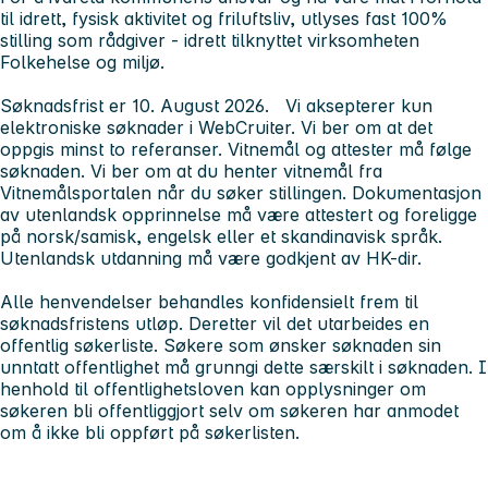
til idrett, fysisk aktivitet og friluftsliv, utlyses
fast 100%
stilling som
rådgiver - idrett
tilknyttet virksomheten
Folkehelse og miljø.
Søknadsfrist er 10. August 2026.
Vi aksepterer kun
elektroniske søknader i WebCruiter. Vi ber om at det
oppgis minst to referanser. Vitnemål og attester må følge
søknaden. Vi ber om at du henter vitnemål fra
Vitnemålsportalen når du søker stillingen. Dokumentasjon
av utenlandsk opprinnelse må være attestert og foreligge
på norsk/samisk, engelsk eller et skandinavisk språk.
Utenlandsk utdanning må være godkjent av HK-dir.
Alle henvendelser behandles konfidensielt frem til
søknadsfristens utløp. Deretter vil det utarbeides en
offentlig søkerliste. Søkere som ønsker søknaden sin
unntatt offentlighet må grunngi dette særskilt i søknaden. I
henhold til offentlighetsloven kan opplysninger om
søkeren bli offentliggjort selv om søkeren har anmodet
om å ikke bli oppført på søkerlisten.