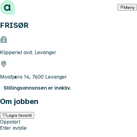
Hopp til innhold
Meny
FRISØR
Klipperiet avd. Levanger
Moafjæra 14, 7600 Levanger
Stillingsannonsen er inaktiv.
Om jobben
Lagre favoritt
Oppstart
Etter avtale