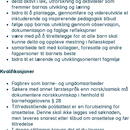
delta aktivt i lek, utforskning og aktiviteter som
fremmer barnas utvikling og læring
bidra til å planlegge, gjennomføre og videreutvikle et
inkluderende og inspirerende pedagogisk tilbud
følge opp barnas utvikling gjennom observasjon,
dokumentasjon og faglige refleksjoner
være med på å tilrettelegge for at alle barn skal
kunne delta og oppleve mestring i fellesskapet
samarbeide tett med kollegaer, foresatte og andre
fagpersoner til barnets beste
bidra til et lærende og utviklingsorientert fagmiljø
Kvalifikasjoner
Fagbrev som barne- og ungdomsarbeider
Søkere med annet førstespråk enn norsk/samisk må
dokumentere norskkunnskap i henhold til
barnehagelovens § 28
Tilfredsstillende politiattest er en forutsetning for
ansettelse. Denne skal ikke legges ved søknaden,
men leveres snarest etter tilbud om ansettelse og før
tiltredelse
I denne stillingen kreves det at du leverer