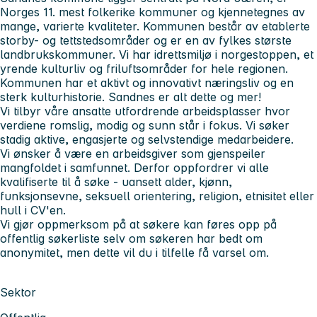
Norges 11. mest folkerike kommuner og kjennetegnes av
mange, varierte kvaliteter. Kommunen består av etablerte
storby- og tettstedsområder og er en av fylkes største
landbrukskommuner. Vi har idrettsmiljø i norgestoppen, et
yrende kulturliv og friluftsområder for hele regionen.
Kommunen har et aktivt og innovativt næringsliv og en
sterk kulturhistorie. Sandnes er alt dette og mer!
Vi tilbyr våre ansatte utfordrende arbeidsplasser hvor
verdiene romslig, modig og sunn står i fokus. Vi søker
stadig aktive, engasjerte og selvstendige medarbeidere.
Vi ønsker å være en arbeidsgiver som gjenspeiler
mangfoldet i samfunnet. Derfor oppfordrer vi alle
kvalifiserte til å søke - uansett alder, kjønn,
funksjonsevne, seksuell orientering, religion, etnisitet eller
hull i CV'en.
Vi gjør oppmerksom på at søkere kan føres opp på
offentlig søkerliste selv om søkeren har bedt om
anonymitet, men dette vil du i tilfelle få varsel om.
Sektor