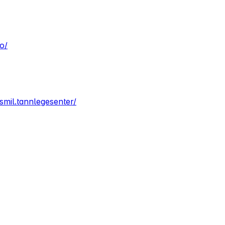
o/
mil.tannlegesenter/