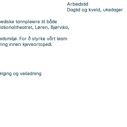
Arbeidstid
Dagtid og kveld, ukedager
ediske tannpleiere til både
 Nationaltheatret, Løren, Bjørvika,
beidsmiljø. For å styrke vårt team
aring innen kjeveortopedi
.
ølging og veiledning
e