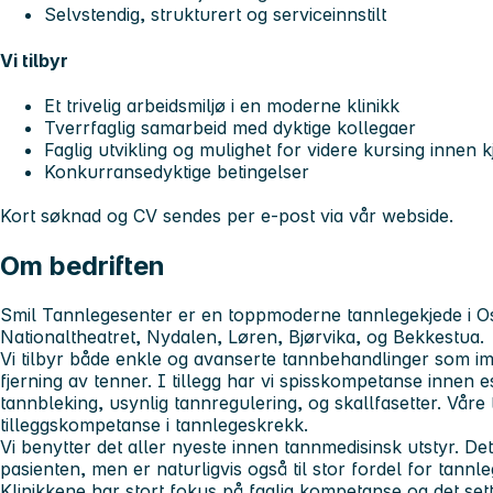
Selvstendig, strukturert og serviceinnstilt
Vi tilbyr
Et trivelig arbeidsmiljø i en moderne klinikk
Tverrfaglig samarbeid med dyktige kollegaer
Faglig utvikling og mulighet for videre kursing innen 
Konkurransedyktige betingelser
Kort søknad og CV sendes per e-post via vår webside.
Om bedriften
Smil Tannlegesenter er en toppmoderne tannlegekjede i Os
Nationaltheatret, Nydalen, Løren, Bjørvika, og Bekkestua.
Vi tilbyr både enkle og avanserte tannbehandlinger som im
fjerning av tenner. I tillegg har vi spisskompetanse innen 
tannbleking, usynlig tannregulering, og skallfasetter. Våre
tilleggskompetanse i tannlegeskrekk.
Vi benytter det aller nyeste innen tannmedisinsk utstyr. De
pasienten, men er naturligvis også til stor fordel for tann
Klinikkene har stort fokus på faglig kompetanse og det sette