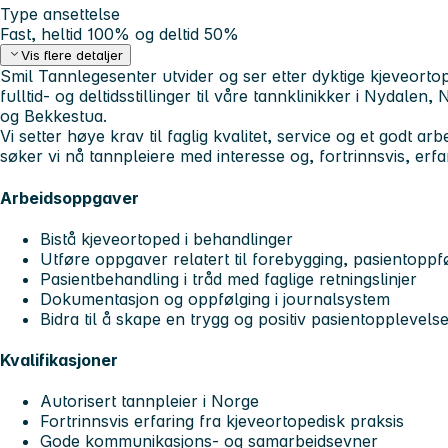
Type ansettelse
Fast, heltid 100% og deltid 50%
Vis flere detaljer
Smil Tannlegesenter utvider og ser etter dyktige kjeveortop
fulltid- og deltidsstillinger til våre tannklinikker i Nydalen,
og Bekkestua.
Vi setter høye krav til faglig kvalitet, service og et godt ar
søker vi nå
tannpleiere med interesse og, fortrinnsvis, erf
Arbeidsoppgaver
Bistå kjeveortoped i behandlinger
Utføre oppgaver relatert til forebygging, pasientoppf
Pasientbehandling i tråd med faglige retningslinjer
Dokumentasjon og oppfølging i journalsystem
Bidra til å skape en trygg og positiv pasientopplevels
Kvalifikasjoner
Autorisert tannpleier i Norge
Fortrinnsvis erfaring fra kjeveortopedisk praksis
Gode kommunikasjons- og samarbeidsevner