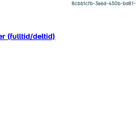
8cbb1cfb-3e6d-450b-ba81
 (fulltid/deltid)