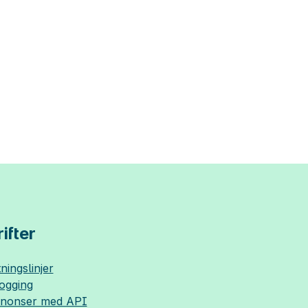
ifter
ningslinjer
logging
nnonser med API