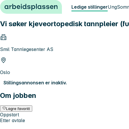
Hopp til innhold
Ledige stillinger
Ung
Somm
Vi søker kjeveortopedisk tannpleier (ful
Smil Tannlegesenter AS
Oslo
Stillingsannonsen er inaktiv.
Om jobben
Lagre favoritt
Oppstart
Etter avtale