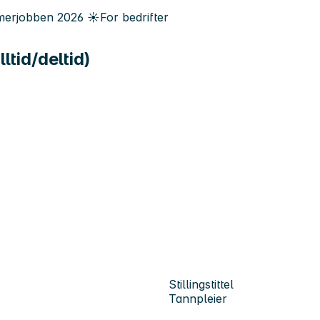
erjobben
2026
☀️
For bedrifter
ltid/deltid)
Stillingstittel
Tannpleier