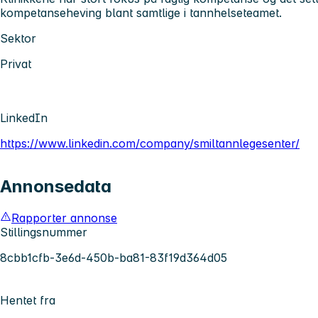
kompetanseheving blant samtlige i tannhelseteamet.
Sektor
Privat
LinkedIn
https://www.linkedin.com/company/smiltannlegesenter/
Annonsedata
Rapporter annonse
Stillingsnummer
8cbb1cfb-3e6d-450b-ba81-83f19d364d05
Hentet fra