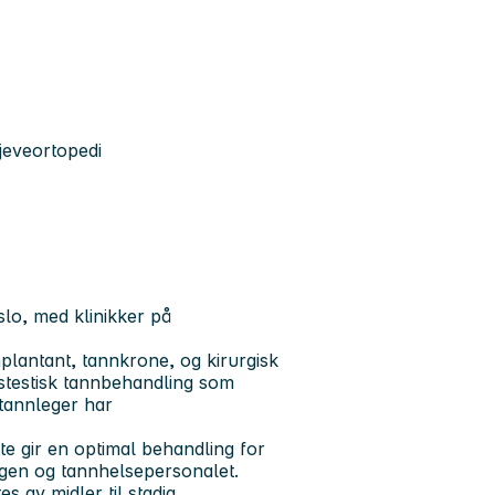
kjeveortopedi
lo, med klinikker på
plantant, tannkrone, og kirurgisk
estestisk tannbehandling som
 tannleger har
tte gir en optimal behandling for
legen og tannhelsepersonalet.
s av midler til stadig