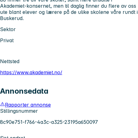
Akademiet-konsernet, men til daglig finner du flere av oss
ute blant elever og lærere på de ulike skolene våre rundt i
Buskerud.
Sektor
Privat
Nettsted
https://www.akademiet.no/
Annonsedata
Rapporter annonse
Stillingsnummer
8c90e751-f766-4a3c-a325-23195a650097
Sist endret