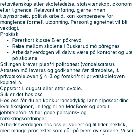
rettsvitenskap eller skoleledelse, statsvitenskap, økonomi
eller lignende. Relevant erfaring, gjerne innen
tilsynsarbeid, politisk arbeid, kan kompensere for
manglende formell utdanning. Personlig egnethet vil bli
vektlagt.
Praktisk
Førerkort klasse B er påkrevd
Reise mellom skolene i Buskerud må påregnes
Arbeidshverdagen vil delvis være på kontoret og ute
på skolene
Stillingen krever plettfri politiattest (vandelsattest).
Attesten må leveres og godkjennes før tiltredelse, jf.
privatskoleloven § 4-3 og forskrift til privatskoleloven
kapittel 4.
Oppstart 1. august eller etter avtale.
Slik er det hos oss
Hos oss får du en konkurransedyktig lønn tilpasset dine
kvalifikasjoner, i tillegg til en MacBook og betalt
jobbtelefon. Vi har gode pensjons- og
forsikringsordninger.
Arbeidshverdagen hos oss er variert og til tider hektisk,
med mange prosjekter som går på tvers av skolene. Vi ser