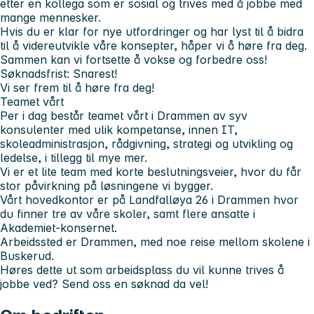
etter en kollega som er sosial og trives med å jobbe med
mange mennesker.
Hvis du er klar for nye utfordringer og har lyst til å bidra
til å videreutvikle våre konsepter, håper vi å høre fra deg.
Sammen kan vi fortsette å vokse og forbedre oss!
Søknadsfrist: Snarest!
Vi ser frem til å høre fra deg!
Teamet vårt
Per i dag består teamet vårt i Drammen av syv
konsulenter med ulik kompetanse, innen IT,
skoleadministrasjon, rådgivning, strategi og utvikling og
ledelse, i tillegg til mye mer.
Vi er et lite team med korte beslutningsveier, hvor du får
stor påvirkning på løsningene vi bygger.
Vårt hovedkontor er på Landfalløya 26 i Drammen hvor
du finner tre av våre skoler, samt flere ansatte i
Akademiet-konsernet.
Arbeidssted er Drammen, med noe reise mellom skolene i
Buskerud.
Høres dette ut som arbeidsplass du vil kunne trives å
jobbe ved? Send oss en søknad da vel!