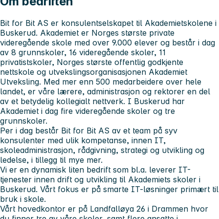
Om bedriften
Bit for Bit AS er konsulentselskapet til Akademietskolene i
Buskerud. Akademiet er Norges største private
videregående skole med over 9.000 elever og består i dag
av 8 grunnskoler, 16 videregående skoler, 11
privatistskoler, Norges største offentlig godkjente
nettskole og utvekslingsorganisasjonen Akademiet
Utveksling. Med mer enn 500 medarbeidere over hele
landet, er våre lærere, administrasjon og rektorer en del
av et betydelig kollegialt nettverk. I Buskerud har
Akademiet i dag fire videregående skoler og tre
grunnskoler.
Per i dag består Bit for Bit AS av et team på syv
konsulenter med ulik kompetanse, innen IT,
skoleadministrasjon, rådgivning, strategi og utvikling og
ledelse, i tillegg til mye mer.
Vi er en dynamisk liten bedrift som bl.a. leverer IT-
tjenester innen drift og utvikling til Akademiets skoler i
Buskerud. Vårt fokus er på smarte IT-løsninger primært til
bruk i skole.
Vårt hovedkontor er på Landfalløya 26 i Drammen hvor
du finner tre av våre skoler, samt flere ansatte i