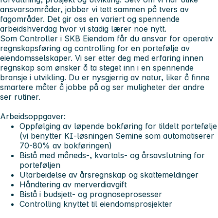
ansvarsområder, jobber vi tett sammen på tvers av
fagområder. Det gir oss en variert og spennende
arbeidshverdag hvor vi stadig lærer noe nytt.
Som
Controller
i SKB Eiendom får du ansvar for operativ
regnskapsføring og controlling for en portefølje av
eiendomsselskaper. Vi ser etter deg med erfaring innen
regnskap som ønsker å ta steget inn i en spennende
bransje i utvikling. Du er nysgjerrig av natur, liker å finne
smartere måter å jobbe på og ser muligheter der andre
ser rutiner.
Arbeidsoppgaver:
Oppfølging av løpende bokføring for tildelt portefølje
(vi benytter KI-løsningen Semine som automatiserer
70-80% av bokføringen)
Bistå med måneds-, kvartals- og årsavslutning for
porteføljen
Utarbeidelse av årsregnskap og skattemeldinger
Håndtering av merverdiavgift
Bistå i budsjett- og prognoseprosesser
Controlling knyttet til eiendomsprosjekter