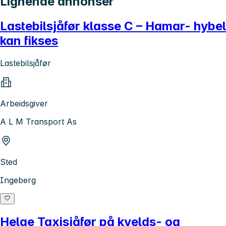
Lignende annonser
Lastebilsjåfør klasse C – Hamar- hybel
kan fikses
Lastebilsjåfør
Arbeidsgiver
A L M Transport As
Sted
Ingeberg
Helge Taxisjåfør på kvelds- og