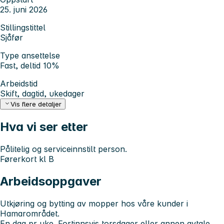
25. juni 2026
Stillingstittel
Sjåfør
Type ansettelse
Fast, deltid 10%
Arbeidstid
Skift, dagtid, ukedager
Vis flere detaljer
Hva vi ser etter
Pålitelig og serviceinnstilt person.
Førerkort kl B
Arbeidsoppgaver
Utkjøring og bytting av mopper hos våre kunder i
Hamarområdet.
En dag pr uke. Fortinnsvis torsdager eller annen avtale.