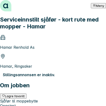
Hopp til innhold
Meny
Serviceinnstilt sjåfør - kort rute med
mopper - Hamar
Hamar Renhold As
Hamar, Ringsaker
Stillingsannonsen er inaktiv.
Om jobben
Lagre favoritt
Sjåfør til moppebytte
Oppstart