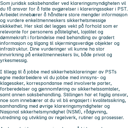
Som juridisk saksbehandler ved klareringsmyndigheten vil
du få ansvar for å fatte avgjørelser i klareringssaker i PST.
Arbeidet innebærer å håndtere store mengder informasjon
og vurdere enkeltmenneskers sikkerhetsmessige
skikkethet. Her skal det legges vekt på forhold som er
relevante for personens pålitelighet, lojalitet og
dømmekraft i forbindelse med behandling av gradert
informasjon og tilgang til skjermingsverdige objekter og
infrastruktur. Dine vurderinger vil kunne ha stor
innvirkning på enkeltmenneskers liv, både privat og
yrkesmessig.
I tillegg til å jobbe med sikkerhetsklareringer av PSTs
egne medarbeidere vil du jobbe med innsyns- og
klagesaker, korrespondanse med involverte parter,
forberedelser og gjennomføring av sikkerhetssamtaler,
samt annen saksbehandling. Stillingen har et faglig ansvar,
noe som innebærer at du vil bli engasjert i kvalitetssikring,
samhandling med øvrige klareringsmyndigheter og
Nasjonal sikkerhetsmyndighet (NSM), rådgivning,
utredning og utvikling av regelverk, rutiner og prosesser.