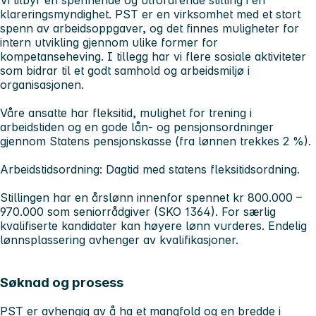
Vi tilbyr en spennende og utfordrende stilling i en
klareringsmyndighet. PST er en virksomhet med et stort
spenn av arbeidsoppgaver, og det finnes muligheter for
intern utvikling gjennom ulike former for
kompetanseheving. I tillegg har vi flere sosiale aktiviteter
som bidrar til et godt samhold og arbeidsmiljø i
organisasjonen.
Våre ansatte har fleksitid, mulighet for trening i
arbeidstiden og en gode lån- og pensjonsordninger
gjennom Statens pensjonskasse (fra lønnen trekkes 2 %).
Arbeidstidsordning: Dagtid med statens fleksitidsordning.
Stillingen har en årslønn innenfor spennet kr 800.000 –
970.000 som seniorrådgiver (SKO 1364). For særlig
kvalifiserte kandidater kan høyere lønn vurderes. Endelig
lønnsplassering avhenger av kvalifikasjoner.
Søknad og prosess
PST er avhengig av å ha et mangfold og en bredde i