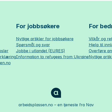
For jobbsøkere
For bedr
Nyttige artikler for jobbsøkere
Vilkår og ret
Spørsmål og svar
Hjelp til inn
sler
Jobbe i utlandet (EURES)
Overføre a
erklæring
Information to refugees from Ukraine
Nyttige artik
sen.no
arbeidsplassen.no
– en tjeneste fra Nav