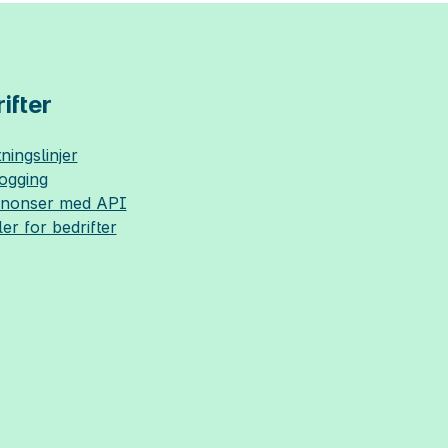
ifter
ningslinjer
logging
nnonser med API
ler for bedrifter