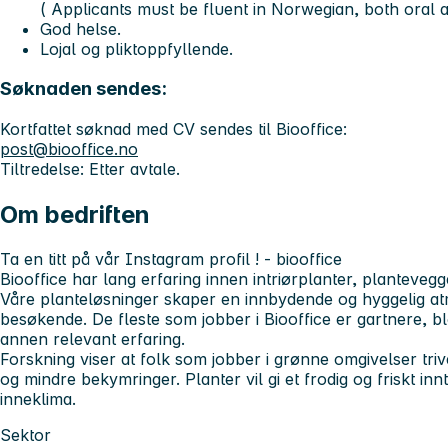
( Applicants must be fluent in Norwegian, both oral a
God helse.
Lojal og pliktoppfyllende.
Søknaden sendes:
Kortfattet søknad med CV sendes til Biooffice:
post@biooffice.no
Tiltredelse: Etter avtale.
Om bedriften
Ta en titt på vår Instagram profil ! - biooffice
Biooffice har lang erfaring innen intriørplanter, planteve
Våre planteløsninger skaper en innbydende og hyggelig at
besøkende. De fleste som jobber i Biooffice er gartnere, b
annen relevant erfaring.
Forskning viser at folk som jobber i grønne omgivelser tri
og mindre bekymringer. Planter vil gi et frodig og friskt innt
inneklima.
Sektor