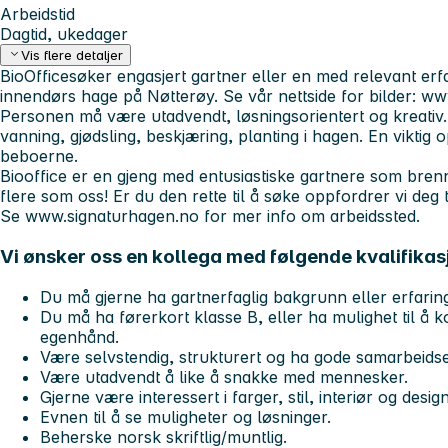
Arbeidstid
Dagtid, ukedager
Vis flere detaljer
BioOffice
søker engasjert gartner eller en med relevant erfari
innendørs hage på Nøtterøy. Se vår nettside for bilder: ww
Personen må være utadvendt, løsningsorientert og kreativ. 
vanning, gjødsling, beskjæring, planting i hagen. En viktig
beboerne.
Biooffice er en gjeng med entusiastiske gartnere som brenn
flere som oss! Er du den rette til å søke oppfordrer vi deg t
Se www.signaturhagen.no for mer info om arbeidssted.
Vi ønsker oss en kollega med følgende kvalifikas
Du må gjerne ha gartnerfaglig bakgrunn eller erfari
Du må ha førerkort klasse B, eller ha mulighet til å
egenhånd.
Være selvstendig, strukturert og ha gode samarbeids
Være utadvendt å like å snakke med mennesker.
Gjerne være interessert i farger, stil, interiør og desi
Evnen til å se muligheter og løsninger.
Beherske norsk skriftlig/muntlig.