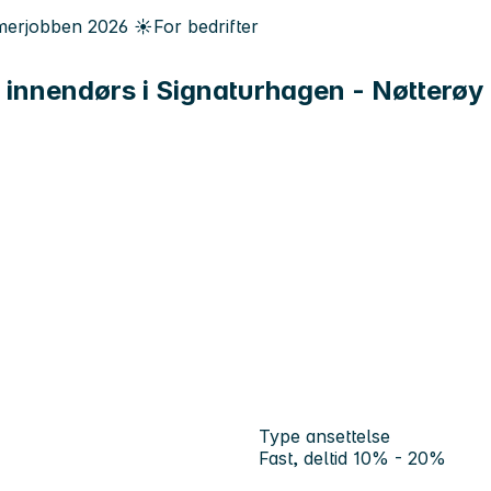
erjobben
2026
☀️
For bedrifter
ng innendørs i Signaturhagen - Nøtterøy
Type ansettelse
Fast, deltid 10% - 20%