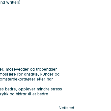
nd written)
gger, mosevegger og tropehager
mosfære for ansatte, kunder og
lomsterdekoratører eller har
ves bedre, opplever mindre stress
rykk og bidrar til et bedre
Nettsted