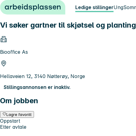
Hopp til innhold
Ledige stillinger
Ung
Somm
Vi søker gartner til skjøtsel og planti
Biooffice As
Hellaveien 12, 3140 Nøtterøy, Norge
Stillingsannonsen er inaktiv.
Om jobben
Lagre favoritt
Oppstart
Etter avtale