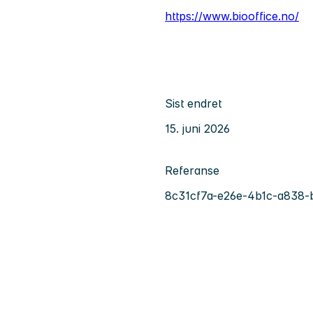
https://www.biooffice.no/
Sist endret
15. juni 2026
Referanse
8c31cf7a-e26e-4b1c-a838-