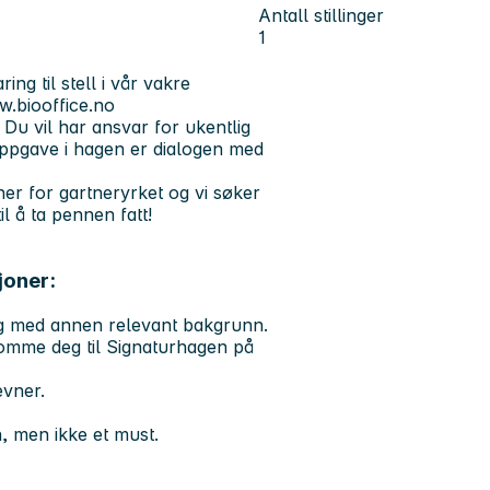
Antall stillinger
1
ng til stell i vår vakre
w.biooffice.no
Du vil har ansvar for ukentlig
 oppgave i hagen er dialogen med
er for gartneryrket og vi søker
il å ta pennen fatt!
joner:
ng med annen relevant bakgrunn.
 komme deg til Signaturhagen på
evner.
gn, men ikke et must.