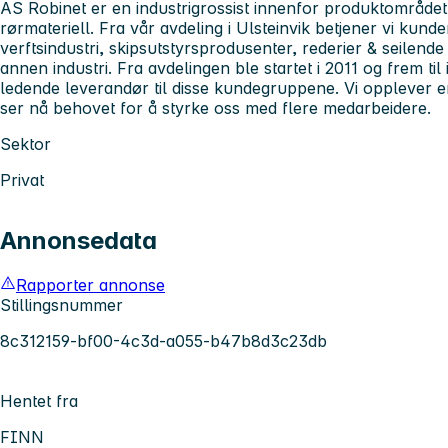
AS Robinet er en industrigrossist innenfor produktområdet 
rørmateriell. Fra vår avdeling i Ulsteinvik betjener vi kun
verftsindustri, skipsutstyrsprodusenter, rederier & seilend
annen industri. Fra avdelingen ble startet i 2011 og frem til i 
ledende leverandør til disse kundegruppene. Vi opplever 
ser nå behovet for å styrke oss med flere medarbeidere.
Sektor
Privat
Annonsedata
Rapporter annonse
Stillingsnummer
8c312159-bf00-4c3d-a055-b47b8d3c23db
Hentet fra
FINN