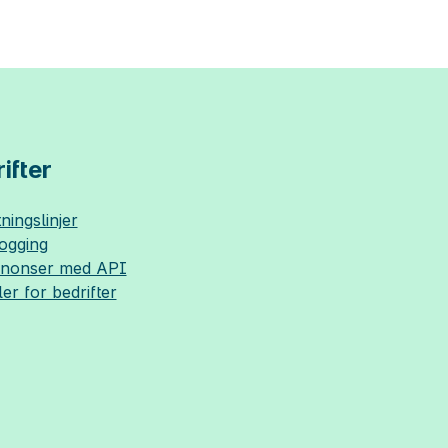
ifter
ningslinjer
logging
nnonser med API
ler for bedrifter