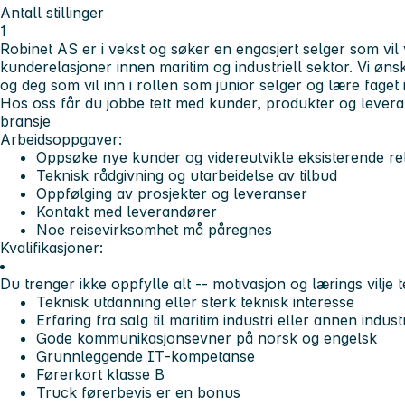
Antall stillinger
1
Robinet AS er i vekst og søker en engasjert
s
elger som vil
kunderelasjoner innen maritim og industriell sektor. Vi øn
og deg som vil inn i rollen som junior selger og lære faget i 
Hos oss får du jobbe tett med kunder, produkter og lever
bransje
Arbeidsoppgaver:
Oppsøke nye kunder og videreutvikle eksisterende re
Teknisk rådgivning og utarbeidelse av tilbud
Oppfølging av prosjekter og leveranser
Kontakt med leverandører
Noe reisevirksomhet må påregnes
Kvalifikasjoner:
Du trenger ikke oppfylle alt -- motivasjon og lærings vilje t
Teknisk utdanning eller sterk teknisk interesse
Erfaring fra salg til maritim industri eller annen indust
Gode kommunikasjonsevner på norsk og engelsk
Grunnleggende IT‑kompetanse
Førerkort klasse B
Truck førerbevis er en bonus