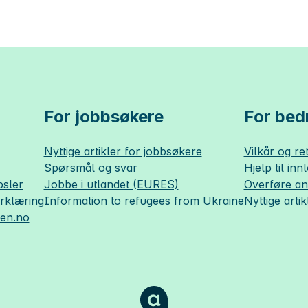
For jobbsøkere
For bedr
Nyttige artikler for jobbsøkere
Vilkår og ret
Spørsmål og svar
Hjelp til inn
sler
Jobbe i utlandet (EURES)
Overføre a
erklæring
Information to refugees from Ukraine
Nyttige artik
sen.no