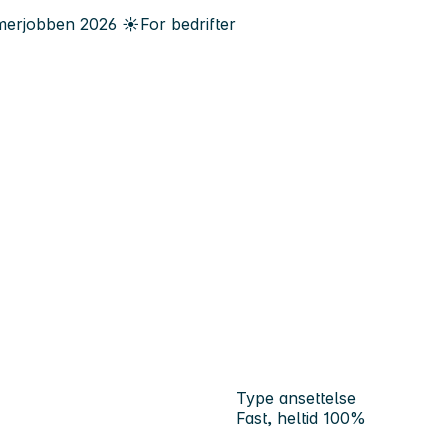
erjobben
2026
☀️
For bedrifter
Type ansettelse
Fast, heltid 100%