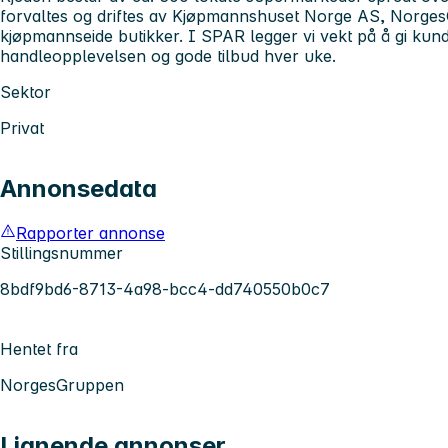
forvaltes og driftes av Kjøpmannshuset Norge AS, Norges
kjøpmannseide butikker. I SPAR legger vi vekt på å gi kun
handleopplevelsen og gode tilbud hver uke.
Sektor
Privat
Annonsedata
Rapporter annonse
Stillingsnummer
8bdf9bd6-8713-4a98-bcc4-dd740550b0c7
Hentet fra
NorgesGruppen
Lignende annonser