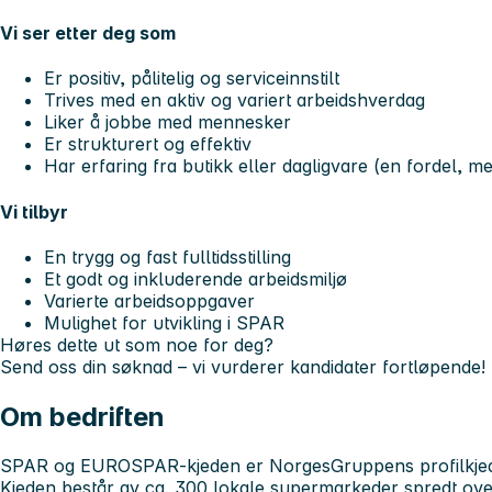
Vi ser etter deg som
Er positiv, pålitelig og serviceinnstilt
Trives med en aktiv og variert arbeidshverdag
Liker å jobbe med mennesker
Er strukturert og effektiv
Har erfaring fra butikk eller dagligvare (en fordel, me
Vi tilbyr
En trygg og fast fulltidsstilling
Et godt og inkluderende arbeidsmiljø
Varierte arbeidsoppgaver
Mulighet for utvikling i SPAR
Høres dette ut som noe for deg?
Send oss din søknad – vi vurderer kandidater fortløpende!
Om bedriften
SPAR og EUROSPAR-kjeden er NorgesGruppens profilkjede
Kjeden består av ca. 300 lokale supermarkeder spredt o