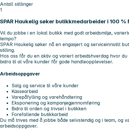
Antall stillinger
1
SPAR Haukelig søker butikkmedarbeider i 100 % fa
Vil du jobbe i en lokal butikk med godt arbeidsmiljø, varie
tempo?
SPAR Haukelig søker nå en engasjert og serviceinnstilt bu
stilling.
Hos oss får du en aktiv og variert arbeidshverdag hvor du b
bidra til at våre kunder får gode handleopplevelser.
Arbeidsoppgaver
Salg og service til våre kunder
Kassearbeid
Varepåfylling og varehåndtering
Eksponering og kampanjegjennomføring
Bidra til orden og trivsel i butikken
Forefallende butikkarbeid
Du må trives med å jobbe både selvstendig og i team, og være
arbeidsoppgaver.