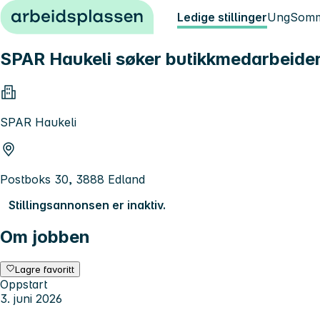
Hopp til innhold
Ledige stillinger
Ung
Somm
SPAR Haukeli søker butikkmedarbeider 
SPAR Haukeli
Postboks 30, 3888 Edland
Stillingsannonsen er inaktiv.
Om jobben
Lagre favoritt
Oppstart
3. juni 2026