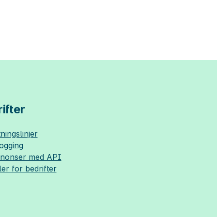
ifter
ningslinjer
logging
nnonser med API
ler for bedrifter