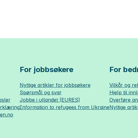
For jobbsøkere
For bedr
Nyttige artikler for jobbsøkere
Vilkår og ret
Spørsmål og svar
Hjelp til inn
sler
Jobbe i utlandet (EURES)
Overføre a
erklæring
Information to refugees from Ukraine
Nyttige artik
sen.no