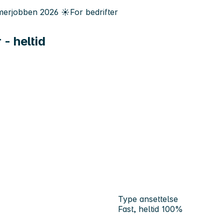
erjobben
2026
☀️
For bedrifter
- heltid
Type ansettelse
Fast, heltid 100%