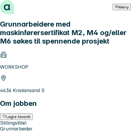
Hopp til innhold
Meny
Grunnarbeidere med
maskinførersertifikat M2, M4 og/eller
M6 søkes til spennende prosjekt
WORKSHOP
4636 Kristiansand S
Om jobben
Lagre favoritt
Stillingstittel
Grunnarbeider