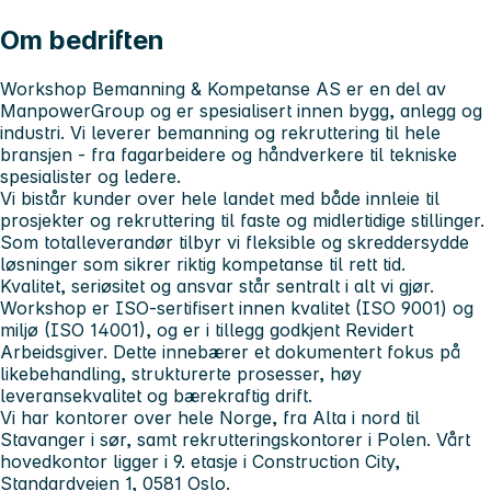
Om bedriften
Workshop Bemanning & Kompetanse AS er en del av
ManpowerGroup og er spesialisert innen bygg, anlegg og
industri. Vi leverer bemanning og rekruttering til hele
bransjen - fra fagarbeidere og håndverkere til tekniske
spesialister og ledere.
Vi bistår kunder over hele landet med både innleie til
prosjekter og rekruttering til faste og midlertidige stillinger.
Som totalleverandør tilbyr vi fleksible og skreddersydde
løsninger som sikrer riktig kompetanse til rett tid.
Kvalitet, seriøsitet og ansvar står sentralt i alt vi gjør.
Workshop er ISO-sertifisert innen kvalitet (ISO 9001) og
miljø (ISO 14001), og er i tillegg godkjent Revidert
Arbeidsgiver. Dette innebærer et dokumentert fokus på
likebehandling, strukturerte prosesser, høy
leveransekvalitet og bærekraftig drift.
Vi har kontorer over hele Norge, fra Alta i nord til
Stavanger i sør, samt rekrutteringskontorer i Polen. Vårt
hovedkontor ligger i 9. etasje i Construction City,
Standardveien 1, 0581 Oslo.