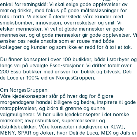
enkel forretningsidé: Vi skal selge gode opplevelser av
mat og drikke, med fokus på gode måltidsløsninger for
folk i farta. Vi elsker å glede! Glede våre kunder med
smaksbomber, innovasjon, overraskelser og smil. Vi
elsker mennesker. Vi vet at glade mennesker er gode
mennesker, og at gode mennesker gir gode opplevelser. Vi
ønsker oss reale ansatte som er rause med både
kollegaer og kunder og som ikke er redd for å ta i et tak.
Du finner konseptet i over 100 butikker, både i storbyer og
langs vei på utvalgte Esso-stasjoner. Vi drifter totalt over
200 Esso butikker med ansvar for butikk og bilvask. Deli
de Luca er 100% eid av NorgesGruppen.
Om NorgesGruppen:
Våre kjedekonsepter står på hver dag for å gjøre
morgendagens handel billigere og bedre, inspirere til gode
matopplevelser, og bidra til grønne og sunne
valgmuligheter. Vi har ulike kjedekonsepter i det norske
markedet; lavprisbutikker, supermarkeder og
distriktsbutikker. Våre konsepter i dagligvare er KIWI,
MENY, SPAR og Joker, hvor Deli de Luca, MIX og Jafs er