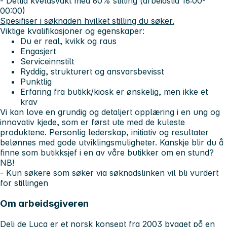
- Deltid kveldsvakt med 60% stilling
(arbeidstid 16:00-
00:00)
Spesifiser i søknaden hvilket stilling du søker.
Viktige kvalifikasjoner og egenskaper:
Du er real, kvikk og raus
Engasjert
Serviceinnstilt
Ryddig, strukturert og ansvarsbevisst
Punktlig
Erfaring fra butikk/kiosk er ønskelig, men ikke et
krav
Vi kan love en grundig og detaljert opplæring i en ung og
innovativ kjede, som er først ute med de kuleste
produktene. Personlig lederskap, initiativ og resultater
belønnes med gode utviklingsmuligheter. Kanskje blir du å
finne som butikksjef i en av våre butikker om en stund?
NB!
- Kun søkere som søker via søknadslinken vil bli vurdert
for stillingen
Om arbeidsgiveren
Deli de Luca er et norsk konsept fra 2003 bygget på en