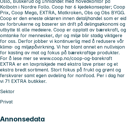
Oslo, Buskerud og Innlandet med hovedkontor på
Kolbotn i Nordre Follo. Coop har 6 kjedekonsepter; Coop
Prix, Coop Mega, EXTRA, Matkroken, Obs og Obs BYGG.
Coop er den eneste aktøren innen detaljhandel som er eid
av forbrukerne og baserer sin drift på delingsøkonomi og
utbytte til alle medeiere. Coop er opptatt av bærekraft, og
omtanke for mennesker, dyr og miljø blir stadig viktigere
for oss. Derfor jobber vi kontinuerlig med å redusere vår
klima- og miljøpåvirkning. Vi har blant annet en nullvisjon
for kasting av mat og fokus på bærekraftige produkter.
For å lese mer se www.coop.no/coop-og-barekraft
EXTRA er en lavpriskjede med ekstra lave priser og et
ekstra bredt sortiment. Stort fokus på frukt og grønt og
ferskvarer samt egen avdeling for nonfood. Per i dag har
vi 71 EXTRA butikker.
Sektor
Privat
Annonsedata