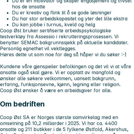
Du er en motivator og skaper engasjement og trivsel
hos de ansatte
Du er kreativ og flink til å se gode løsninger
Du har stor arbeidskapasitet og yter det lille ekstra
Du kan jobbe i turnus, kveld og helg
Coop Øst bruker sertifiserte arbeidspsykologiske
testverktøy fra Assessio i rekrutteringsprosessen.
Vi
benytter SEMAC bakgrunnssjekk på aktuelle kandidater.
Personlig egnethet vil vektlegges.
Høres dette ut som noe for deg så håper vi du søker :-)
Kundene våre gjenspeiler befolkingen og det vil vi at våre
ansatte også skal gjøre. Vi er opptatt av mangfold og
ønsker alle søkere velkommen, uansett bakgrunn,
erfaring, funksjonsevne, kjønn, legning eller religion.
Coop Øst ønsker å være en arbeidsgiver for alle.
Om bedriften
Coop Øst SA er Norges største samvirkelag med en
omsetning på 10,2 milliarder i 2025. Vi har ca. 4400
ansatte og 211 butikker i de 5 fylkene Østfold, Akershus,