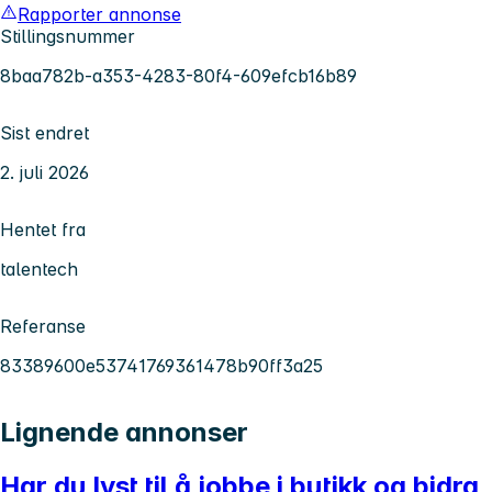
Rapporter annonse
Stillingsnummer
8baa782b-a353-4283-80f4-609efcb16b89
Sist endret
2. juli 2026
Hentet fra
talentech
Referanse
83389600e53741769361478b90ff3a25
Lignende annonser
Har du lyst til å jobbe i butikk og bidra