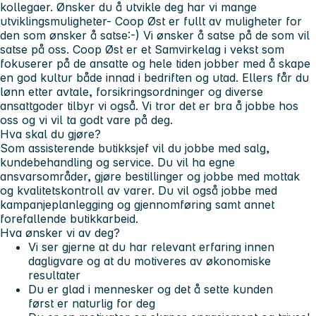
kollegaer. Ønsker du å utvikle deg har vi mange
utviklingsmuligheter- Coop Øst er fullt av muligheter for
den som ønsker å satse:-) Vi ønsker å satse på de som vil
satse på oss. Coop Øst er et Samvirkelag i vekst som
fokuserer på de ansatte og hele tiden jobber med å skape
en god kultur både innad i bedriften og utad. Ellers får du
lønn etter avtale, forsikringsordninger og diverse
ansattgoder tilbyr vi også. Vi tror det er bra å jobbe hos
oss og vi vil ta godt vare på deg.
Hva skal du gjøre?
Som assisterende butikksjef vil du jobbe med salg,
kundebehandling og service. Du vil ha egne
ansvarsområder, gjøre bestillinger og jobbe med mottak
og kvalitetskontroll av varer. Du vil også jobbe med
kampanjeplanlegging og gjennomføring samt annet
forefallende butikkarbeid.
Hva ønsker vi av deg?
Vi ser gjerne at du har relevant erfaring innen
dagligvare og at du motiveres av økonomiske
resultater
Du er glad i mennesker og det å sette
kunden
først
er naturlig for deg