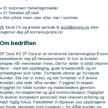
• Er autorisert helsefagarbeider
• Er fleksibel på sted
• Kan jobbe noen uker eller mer i sommer
📩 Send CV og ønsket periode til
post@ipcare.no
eller
registrer deg på
karriere.ipcare.no
Om bedriften
IP Care AS IP Care er et nordnorsk bemanningsbyrå som
spesialiserer seg på helsepersonell. Vi tror at kvalitet
skapes når mennesker trives. Derfor setter vi alltid vikaren
først – med tett oppfølging, gode arbeidsvilkår og en
arbeidsgiver som lytter. Fornøyde vikarer gir fornøyde
kunder. Slik har vi vokst, og slik fortsetter vi å levere
kvalitet i alle ledd. Våre verdier: Trygghet Vi skaper
trygghet for både kunder og medarbeidere gjennom
kvalitet, forutsigbarhet og god kommunikasjon. Faglighet
Vi leverer kompetent personell med relevant erfaring og
høyt faglig fokus. Fleksibilitet Vi tilpasser oss oppdragene
og finner løsninger som fungerer – for både kunder og