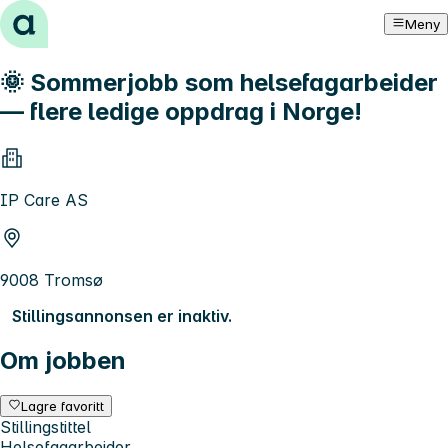
Hopp til innhold
Meny
🌞 Sommerjobb som helsefagarbeider
— flere ledige oppdrag i Norge!
IP Care AS
9008 Tromsø
Stillingsannonsen er inaktiv.
Om jobben
Lagre favoritt
Stillingstittel
Helsefagarbeider