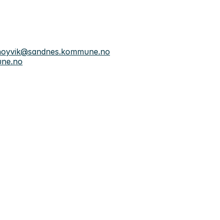
t.hoyvik@sandnes.kommune.no
une.no