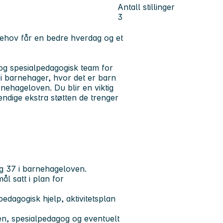
Antall stillinger
3
 behov får en bedre hverdag og et
r og spesialpedagogisk team for
d i barnehager, hvor det er barn
nehageloven. Du blir en viktig
endige ekstra støtten de trenger
og 37 i barnehageloven.
l satt i plan for
pedagogisk hjelp, aktivitetsplan
n, spesialpedagog og eventuelt