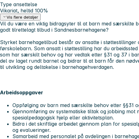
Type ansettelse
Vikariat, heltid 100%
Vis flere detaljer
Vil du være en viktig bidragsyter til at barn med særskilte
godt tilrettelagt tilbud i Sandnesbarnehagene?
Styrket barnehagetilbud består av ansatte i støttestillinge
førskolebarn. Som ansatt i støttestilling har du arbeidsste
som har særskilt behov og har vedtak etter §31 og 37 i bar
del av laget rundt barnet og bidrar til at barn får den nødv
til utvikling og deltakelse i barnehagehverdagen.
Arbeidsoppgaver
Oppfølging av barn med særskilte behov etter §§31 
Gjennomføring av systematiske tiltak og jobbing mot må
spesialpedagogisk hjelp eller aktivitetsplan.
Bidra i det skriftlige arbeidet gjennom plan for spesial
og evalueringer.
Samarbeid med personalet på avdelingen i barnehage