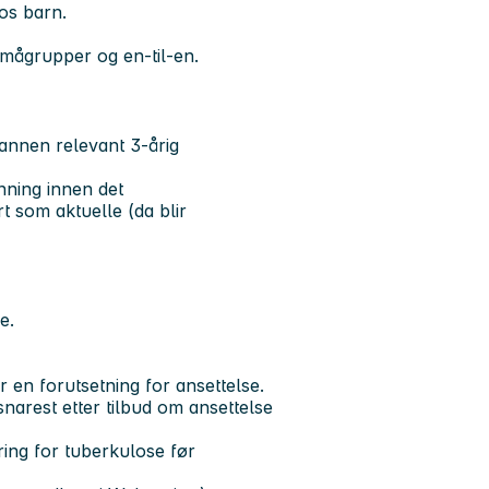
hos barn.
 smågrupper og en-til-en.
annen relevant 3-årig
ning innen det
rt som aktuelle (da blir
e.
er en forutsetning for ansettelse.
arest etter tilbud om ansettelse
ring for tuberkulose før