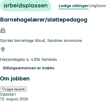
Hopp til innhold
Ledige stillinger
Ung
Somm
Barnehagelærer/støttepedagog
Styrket barnehage tilbud, Sandnes kommune
Høylandsgata 4, 4306 Sandnes
Stillingsannonsen er inaktiv.
Om jobben
Lagre favoritt
Oppstart
13. august 2026