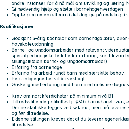
andre instanser for å nå mål om utvikling og læring 
Gi nødvendig hjelp og støtte i barnehagehverdagen
Oppfølging av enkeltbarn i det daglige på avdeling, i
Kvalifikasjoner
Godkjent 3-årig bachelor som barnehagelærer, eller 
høyskoleutdanning
Barne- og ungdomsarbeider med relevant videreutdan
spesialpedagogiske feltet eller erfaring, kan bli vurde
stillingstittelen barne- og ungdomsarbeider)
Erfaring fra barnehage
Erfaring fra arbeid rundt barn med særskilte behov.
Personlig egnethet vil bli vektlagt
Ønskelig med erfaring med barn med autisme diagnos
Krav om norskferdigheter på minimum nivå B1
Tilfredsstillende politiattest jf §30 i barnehageloven, 
Denne skal ikke legges ved søknad, men må leveres sn
og før tiltredelse.
I denne stillingen kreves det at du leverer egenerklæ
tiltredelse.