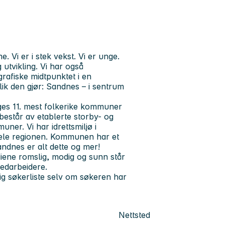
Vi er i stek vekst. Vi er unge.
 utvikling. Vi har også
rafiske midtpunktet i en
slik den gjør: Sandnes – i sentrum
es 11. mest folkerike kommuner
estår av etablerte storby- og
ner. Vi har idrettsmiljø i
 hele regionen. Kommunen har et
Sandnes er alt dette og mer!
diene romslig, modig og sunn står
medarbeidere.
ig søkerliste selv om søkeren har
Nettsted