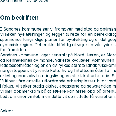
Søknadsfrist: 07.06.2026
Om bedriften
I Sandnes kommune ser vi framover med glød og optimisme. 
Vi søker nye løsninger og legger til rette for en bærekraftig
spennende langsiktige planer for byutvikling og er det geog
dynamisk region. Det er ikke tilfeldig at visjonen vår lyder 
for framtiden.
Sandnes kommune ligger sentralt på Nord-Jæren, er Norg
og kjennetegnes av mange, varierte kvaliteter. Kommunen b
tettstedsområder og er en av fylkes største landbrukskommu
norgestoppen, et yrende kulturliv og friluftsområder for
aktivt og innovativt næringsliv og en sterk kulturhistorie. 
Vi tilbyr våre ansatte utfordrende arbeidsplasser hvor ver
i fokus. Vi søker stadig aktive, engasjerte og selvstendige 
Vi gjør oppmerksom på at søkere kan føres opp på offentl
bedt om anonymitet, men dette vil du i tilfelle få varsel om.
Sektor