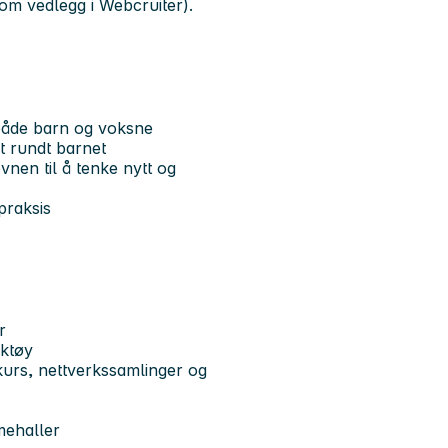
som vedlegg i Webcruiter).
både barn og voksne
et rundt barnet
vnen til å tenke nytt og
 praksis
er
rktøy
kurs, nettverkssamlinger og
mehaller