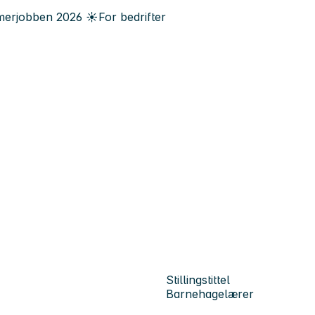
erjobben
2026
☀️
For bedrifter
Stillingstittel
Barnehagelærer