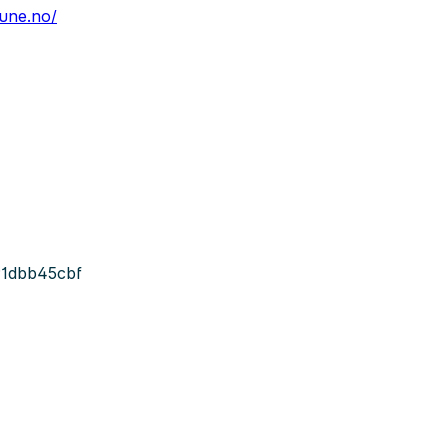
une.no/
1dbb45cbf