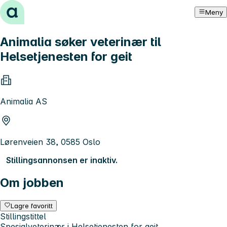
Hopp til innhold
Meny
Animalia søker veterinær til
Helsetjenesten for geit
Animalia AS
Lørenveien 38, 0585 Oslo
Stillingsannonsen er inaktiv.
Om jobben
Lagre favoritt
Stillingstittel
Spesialveterinær i Helsetjenesten for geit