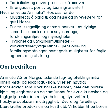
Tar initiativ og driver prosesser framover
Er engasjert, positiv og løsningsorientert
Hvorfor velge Animalia?
Hos oss får du:
Mulighet til å bidra til god helse og dyrevelferd for
geit i Norge
Et sterkt fagmiljø og et stort nettverk av dyktige
samarbeidspartnere i husdyrnæringa,
forskningsmiljøer og myndigheter
Trygghet og utviklingsmuligheter --
konkurransedyktige lønns-, pensjons- og
forsikringsordninger, samt gode muligheter for faglig
og personlig utvikling
Om bedriften
Animalia AS er Norges ledende fag- og utviklingsmiljø
innen kjøtt- og eggproduksjon. Vi er en nøytral
bransjeaktør som tilbyr norske bønder, hele den norske
kjøtt- og eggbransjen og samfunnet for øvrig kunnskap og
faglige tjenester innen dyrehelse og dyrevelferd,
husdyrproduksjon, mattrygghet, råvare og foredling,
bærekraftig produksjon og kosthold. Vi holder til på Løren