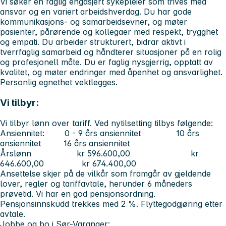
Vi søker en faglig engasjert sykepleier som trives med
ansvar og en variert arbeidshverdag. Du har gode
kommunikasjons- og samarbeidsevner, og møter
pasienter, pårørende og kollegaer med respekt, trygghet
og empati. Du arbeider strukturert, bidrar aktivt i
tverrfaglig samarbeid og håndterer situasjoner på en rolig
og profesjonell måte. Du er faglig nysgjerrig, opptatt av
kvalitet, og møter endringer med åpenhet og ansvarlighet.
Personlig egnethet vektlegges.
Vi tilbyr:
Vi tilbyr lønn over tariff. Ved nytilsetting tilbys følgende:
Ansiennitet: 0 - 9 års ansiennitet 10 års
ansiennitet 16 års ansiennitet
Årslønn kr 596.600,00 kr
646.600,00 kr 674.400,00
Ansettelse skjer på de vilkår som framgår av gjeldende
lover, regler og tariffavtale, herunder 6 måneders
prøvetid. Vi har en god pensjonsordning.
Pensjonsinnskudd trekkes med 2 %. Flyttegodgjøring etter
avtale.
Jobbe og bo i Sør-Varanger: