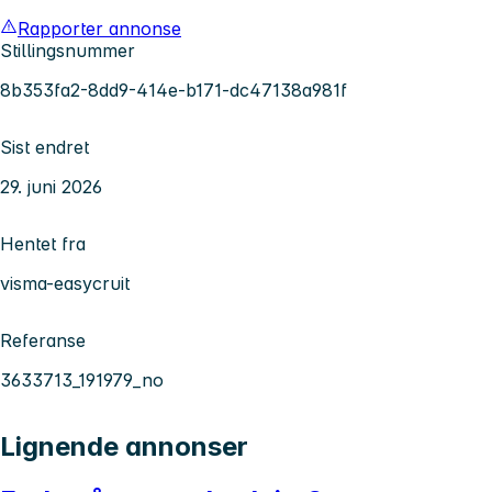
Rapporter annonse
Stillingsnummer
8b353fa2-8dd9-414e-b171-dc47138a981f
Sist endret
29. juni 2026
Hentet fra
visma-easycruit
Referanse
3633713_191979_no
Lignende annonser