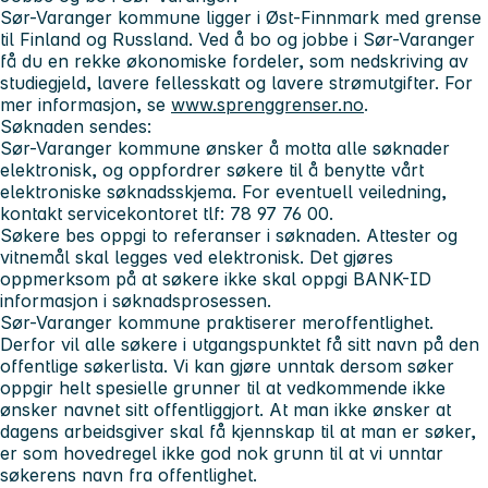
Sør-Varanger kommune ligger i Øst-Finnmark med grense
til Finland og Russland. Ved å bo og jobbe i Sør-Varanger
få du en rekke økonomiske fordeler, som nedskriving av
studiegjeld, lavere fellesskatt og lavere strømutgifter. For
mer informasjon, se
www.sprenggrenser.no
.
Søknaden sendes:
Sør-Varanger kommune ønsker å motta alle søknader
elektronisk, og oppfordrer søkere til å benytte vårt
elektroniske søknadsskjema. For eventuell veiledning,
kontakt servicekontoret tlf: 78 97 76 00.
Søkere bes oppgi to referanser i søknaden. Attester og
vitnemål skal legges ved elektronisk. Det gjøres
oppmerksom på at søkere ikke skal oppgi BANK-ID
informasjon i søknadsprosessen.
Sør-Varanger kommune praktiserer meroffentlighet.
Derfor vil alle søkere i utgangspunktet få sitt navn på den
offentlige søkerlista. Vi kan gjøre unntak dersom søker
oppgir helt spesielle grunner til at vedkommende ikke
ønsker navnet sitt offentliggjort. At man ikke ønsker at
dagens arbeidsgiver skal få kjennskap til at man er søker,
er som hovedregel ikke god nok grunn til at vi unntar
søkerens navn fra offentlighet.