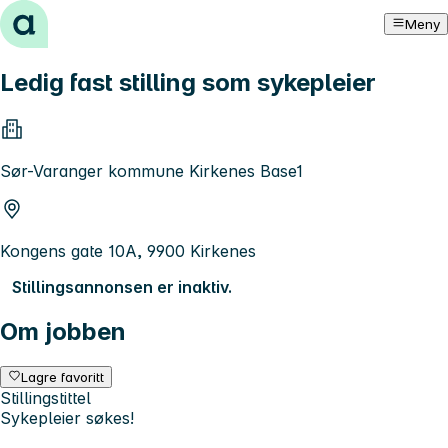
Hopp til innhold
Meny
Ledig fast stilling som sykepleier
Sør-Varanger kommune Kirkenes Base1
Kongens gate 10A, 9900 Kirkenes
Stillingsannonsen er inaktiv.
Om jobben
Lagre favoritt
Stillingstittel
Sykepleier søkes!