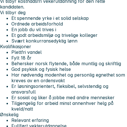
Vi tilbyr kostnadsfri vekerutdanning for den rette
kandidaten.
Vi tilbyr deg
Et spennende yrke i et solid selskap
Ordnede arbeidsforhold
En jobb du vil trives i
Et godt arbeidsmiljø og trivelige kolleger
Svært konkurransedyktig lønn
Kvalifikasjoner
Plettfri vandel
Fylt 18 år
Behersker norsk flytende, både muntlig og skriftlig
God psykisk og fysisk helse
Har nødvendig modenhet og personlig egnethet som
kreves av en ordensvakt
Er løsningsorientert, fleksibel, selvstendig og
ansvarsfull
Er sosial og liker å jobbe med andre mennesker
Tilgjengelig for arbeid minst annenhver helg på
kveld/natt
Ønskelig
Relevant erfaring
Fullført vekterutdannelse