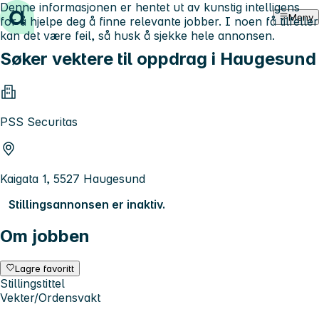
Denne informasjonen er hentet ut av kunstig intelligens
Hopp til innhold
Meny
for å hjelpe deg å finne relevante jobber. I noen få tilfeller
kan det være feil, så husk å sjekke hele annonsen.
Søker vektere til oppdrag i Haugesund
PSS Securitas
Kaigata 1, 5527 Haugesund
Stillingsannonsen er inaktiv.
Om jobben
Lagre favoritt
Stillingstittel
Vekter/Ordensvakt