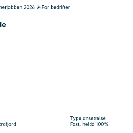
erjobben
2026
☀️
For bedrifter
de
Type ansettelse
rafjord
Fast, heltid 100%