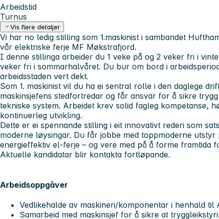
Arbeidstid
Turnus
Vis flere detaljer
Vi har no ledig stilling som 1.maskinist i
sambandet Hufthamar
vår elektriske ferje MF Møkstrafjord.
I denne stillinga arbeider du 1 veke på og 2 veker fri i vin
veker fri i sommarhalvåret. Du bur om bord i arbeidsperiod
arbeidsstaden vert dekt.
Som 1. maskinist vil du ha ei sentral rolle i den daglege drif
maskinsjefens stedfortredar og får ansvar for å sikre trygg 
tekniske system. Arbeidet krev solid fagleg kompetanse, høgt
kontinuerleg utvikling.
Dette er ei spennande stilling i eit innovativt rederi som sa
moderne løysingar. Du får jobbe med toppmoderne utstyr p
energieffektiv el-ferje – og vere med på å forme framtida f
Aktuelle kandidatar blir kontakta fortløpande.
Arbeidsoppgåver
Vedlikehalde av maskineri/komponentar i henhald ti
Samarbeid med maskinsjef for å sikre at tryggleikstyri