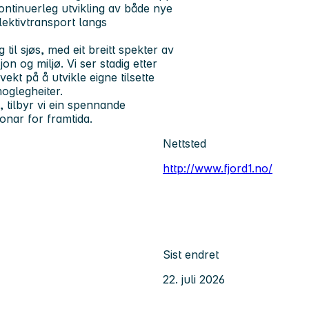
ntinuerleg utvikling av både nye
llektivtransport langs
il sjøs, med eit breitt spekter av
jon og miljø. Vi ser stadig etter
t på å utvikle eigne tilsette
oglegheiter.
 tilbyr vi ein spennande
onar for framtida.
Nettsted
http://www.fjord1.no/
Sist endret
22. juli 2026