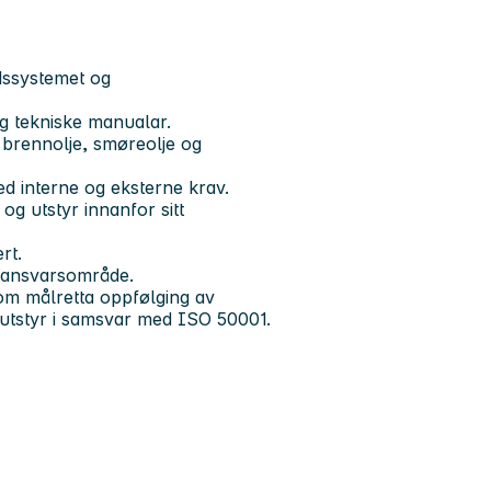
dssystemet og
og tekniske manualar.
 brennolje, smøreolje og
d interne og eksterne krav.
og utstyr innanfor sitt
rt.
t ansvarsområde.
nnom målretta oppfølging av
k utstyr i samsvar med ISO 50001.