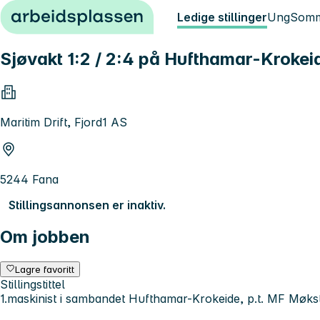
Hopp til innhold
Ledige stillinger
Ung
Somm
Sjøvakt 1:2 / 2:4 på Hufthamar-Krokei
Maritim Drift, Fjord1 AS
5244 Fana
Stillingsannonsen er inaktiv.
Om jobben
Lagre favoritt
Stillingstittel
1.maskinist i sambandet Hufthamar-Krokeide, p.t. MF Møkst