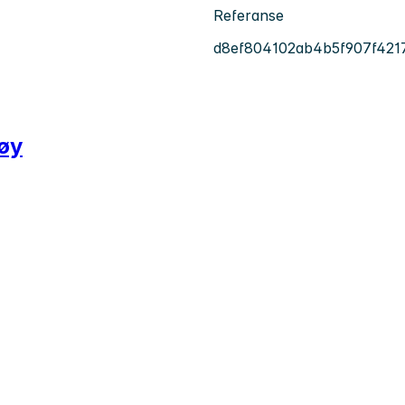
Referanse
d8ef804102ab4b5f907f421
tøy