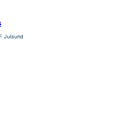
s
F Julsund