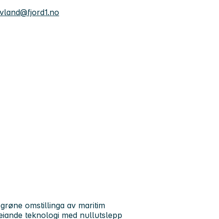
vland@fjord1.no
 grøne omstillinga av maritim
leiande teknologi med nullutslepp