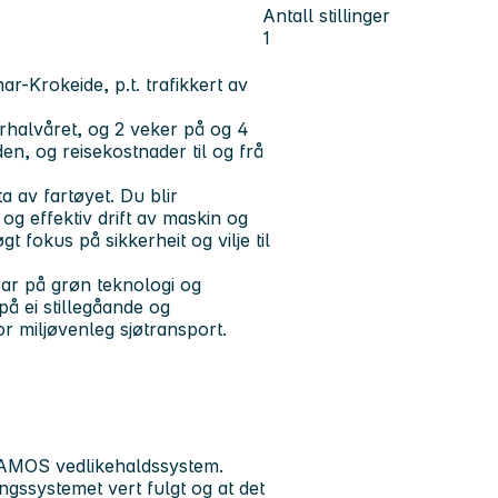
Antall stillinger
1
-Krokeide, p.t. trafikkert av
terhalvåret, og 2 veker på og 4
en, og reisekostnader til og frå
ta av fartøyet. Du blir
og effektiv drift av maskin og
 fokus på sikkerheit og vilje til
tsar på grøn teknologi og
å ei stillegåande og
or miljøvenleg sjøtransport.
l AMOS vedlikehaldssystem.
ngssystemet vert fulgt og at det