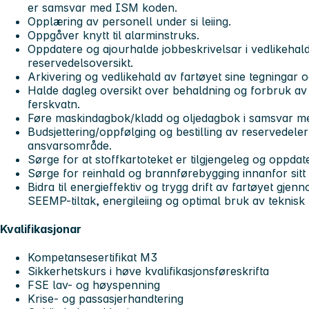
er samsvar med ISM koden.
Opplæring av personell under si leiing.
Oppgåver knytt til alarminstruks.
Oppdatere og ajourhalde jobbeskrivelsar i vedlikehal
reservedelsoversikt.
Arkivering og vedlikehald av fartøyet sine tegningar 
Halde dagleg oversikt over behaldning og forbruk av
ferskvatn.
Føre maskindagbok/kladd og oljedagbok i samsvar me
Budsjettering/oppfølging og bestilling av reservedeler 
ansvarsområde.
Sørge for at stoffkartoteket er tilgjengeleg og oppdate
Sørge for reinhald og brannførebygging innanfor sit
Bidra til energieffektiv og trygg drift av fartøyet gje
SEEMP-tiltak, energileiing og optimal bruk av teknis
Kvalifikasjonar
Kompetansesertifikat M3
Sikkerhetskurs i høve kvalifikasjonsføreskrifta
FSE lav- og høyspenning
Krise- og passasjerhandtering