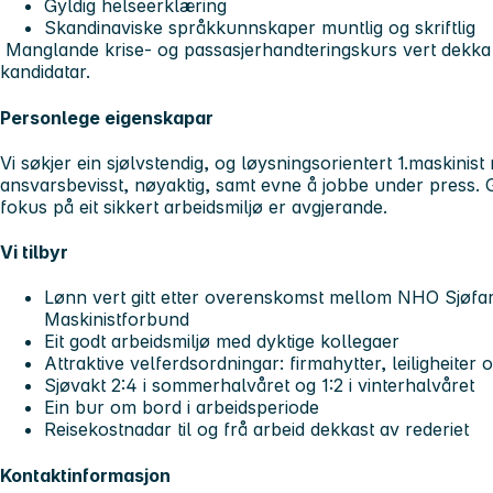
Gyldig helseerklæring
Skandinaviske språkkunnskaper muntlig og skriftlig
Manglande krise- og passasjerhandteringskurs vert dekka a
kandidatar.
Personlege eigenskapar
Vi søkjer ein sjølvstendig, og løysningsorientert 1.maskinis
ansvarsbevisst, nøyaktig, samt evne å jobbe under press.
fokus på eit sikkert arbeidsmiljø er avgjerande.
Vi tilbyr
Lønn vert gitt etter overenskomst mellom NHO Sjøfa
Maskinistforbund
Eit godt arbeidsmiljø med dyktige kollegaer
Attraktive velferdsordningar: firmahytter, leiligheiter
Sjøvakt 2:4 i sommerhalvåret og 1:2 i vinterhalvåret
Ein bur om bord i arbeidsperiode
Reisekostnadar til og frå arbeid dekkast av rederiet
Kontaktinformasjon