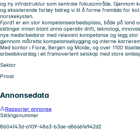
og ny infrastruktur som sentrale fokusområde. Gjennom ko
og eksisterande fartøy bidreg vi til å forme framtida for ko
norskekysten.
Fjord1 er ein stor kompetansearbeidsplass, både på land og t
stillingar innan blant anna operativ drift, teknologi, innovas
nye medarbeidarar med relevant kompetanse og legg stor vek
gjennom målretta kompetansebygging og interne karrierem
Med kontor i Florø, Bergen og Molde, og over 1100 tilsette,
arbeidskvardag i eit framoverlent selskap med store ambisj
Sektor
Privat
Annonsedata
Rapporter annonse
Stillingsnummer
8b04f43d-a109-48a3-b3ae-a86a6fe942d2