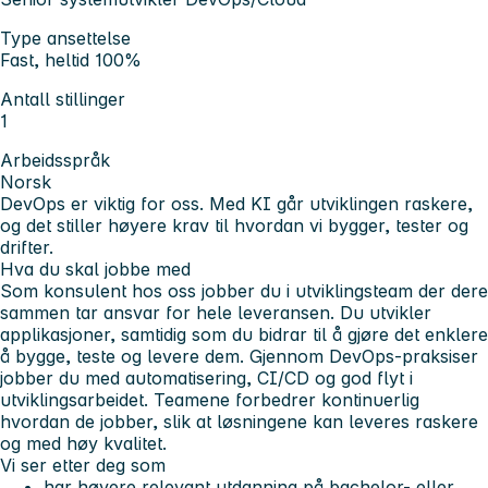
Type ansettelse
Fast, heltid 100%
Antall stillinger
1
Arbeidsspråk
Norsk
DevOps er viktig for oss. Med KI går utviklingen raskere,
og det stiller høyere krav til hvordan vi bygger, tester og
drifter.
Hva du skal jobbe med
Som konsulent hos oss jobber du i utviklingsteam der dere
sammen tar ansvar for hele leveransen. Du utvikler
applikasjoner, samtidig som du bidrar til å gjøre det enklere
å bygge, teste og levere dem. Gjennom DevOps-praksiser
jobber du med automatisering, CI/CD og god flyt i
utviklingsarbeidet. Teamene forbedrer kontinuerlig
hvordan de jobber, slik at løsningene kan leveres raskere
og med høy kvalitet.
Vi ser etter deg som
har høyere relevant utdanning på bachelor- eller