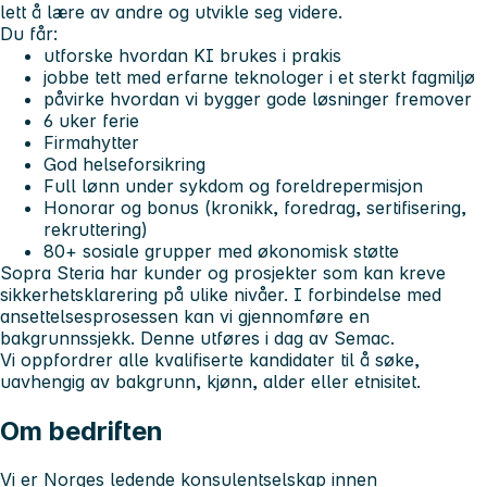
lett å lære av andre og utvikle seg videre.
Du får:
utforske hvordan KI brukes i prakis
jobbe tett med erfarne teknologer i et sterkt fagmiljø
påvirke hvordan vi bygger gode løsninger fremover
6 uker ferie
Firmahytter
God helseforsikring
Full lønn under sykdom og foreldrepermisjon
Honorar og bonus (kronikk, foredrag, sertifisering,
rekruttering)
80+ sosiale grupper med økonomisk støtte
Sopra Steria har kunder og prosjekter som kan kreve
sikkerhetsklarering på ulike nivåer. I forbindelse med
ansettelsesprosessen kan vi gjennomføre en
bakgrunnssjekk. Denne utføres i dag av Semac.
Vi oppfordrer alle kvalifiserte kandidater til å søke,
uavhengig av bakgrunn, kjønn, alder eller etnisitet.
Om bedriften
Vi er Norges ledende konsulentselskap innen