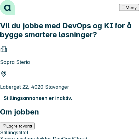
Hopp til innhold
Meny
Vil du jobbe med DevOps og KI for å
bygge smartere løsninger?
Sopra Steria
Laberget 22, 4020 Stavanger
Stillingsannonsen er inaktiv.
Om jobben
Lagre favoritt
Stillingstittel
Senior systemutvikler DevOps/Cloud