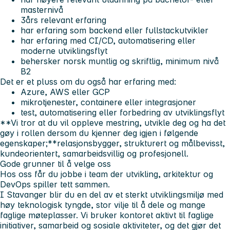
masternivå
3års relevant erfaring
har erfaring som backend eller fullstackutvikler
har erfaring med CI/CD, automatisering eller
moderne utviklingsflyt
behersker norsk muntlig og skriftlig, minimum nivå
B2
Det er et pluss om du også har erfaring med:
Azure, AWS eller GCP
mikrotjenester, containere eller integrasjoner
test, automatisering eller forbedring av utviklingsflyt
**Vi tror at du vil oppleve mestring, utvikle deg og ha det
gøy i rollen dersom du kjenner deg igjen i følgende
egenskaper;**relasjonsbygger, strukturert og målbevisst,
kundeorientert, samarbeidsvillig og profesjonell.
Gode grunner til å velge oss
Hos oss får du jobbe i team der utvikling, arkitektur og
DevOps spiller tett sammen.
I Stavanger blir du en del av et sterkt utviklingsmiljø med
høy teknologisk tyngde, stor vilje til å dele og mange
faglige møteplasser. Vi bruker kontoret aktivt til faglige
initiativer, samarbeid og sosiale aktiviteter, og det gjør det