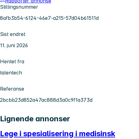
Rapporter annonse
Stillingsnummer
8afb3b54-6124-46e7-a215-57d04b61511d
Sist endret
11. juni 2026
Hentet fra
talentech
Referanse
2bcbb23d852a47ac888d3a0c9f1a373d
Lignende annonser
Lege i spesialisering i medisinsk