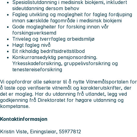
Spesialistutdanning i medisinsk biokjemi, inkludert
sideutdanning dersom behov
Fagleg utvikling og moglegheit for fagleg fordjuping
innan særskilde fagområde i medisinsk biokjemi
Gode moglegheiter for forsking innan vår
forskingsverksemd
Triveleg og tverrfagleg arbeidsmiljø
Høgt fagleg nivå
Eit rikhaldig bedriftsidrettstilbod
Konkurransedyktig pensjonsordning.
Yrkesskadeforsikring, gruppelivsforsikring og
tenestereiseforsikring
Vi oppfordrar alle søkarar til å nytte Vitnemålsportalen for
å laste opp verifiserte vitnemål og karakterutskrifter, der
det er mogleg. Har du utdanning frå utlandet, legg ved
godkjenning frå Direktoratet for høgare utdanning og
kompetanse.
Kontaktinformasjon
Kristin Viste, Einingsleiar, 55977812