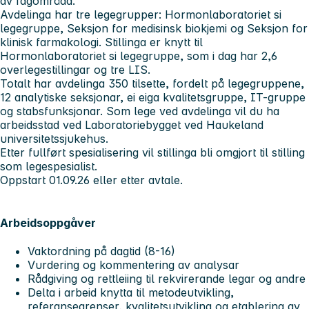
av fagområda.
Avdelinga har tre legegrupper: Hormonlaboratoriet si
legegruppe, Seksjon for medisinsk biokjemi og Seksjon for
klinisk farmakologi. Stillinga er knytt til
Hormonlaboratoriet si legegruppe, som i dag har 2,6
overlegestillingar og tre LIS.
Totalt har avdelinga 350 tilsette, fordelt på legegruppene,
12 analytiske seksjonar, ei eiga kvalitetsgruppe, IT-gruppe
og stabsfunksjonar. Som lege ved avdelinga vil du ha
arbeidsstad ved Laboratoriebygget ved Haukeland
universitetssjukehus.
Etter fullført spesialisering vil stillinga bli omgjort til stilling
som legespesialist.
Oppstart 01.09.26 eller etter avtale.
Arbeidsoppgåver
Vaktordning på dagtid (8-16)
Vurdering og kommentering av analysar
Rådgiving og rettleiing til rekvirerande legar og andre
Delta i arbeid knytta til metodeutvikling,
referansegrenser, kvalitetsutvikling og etablering av