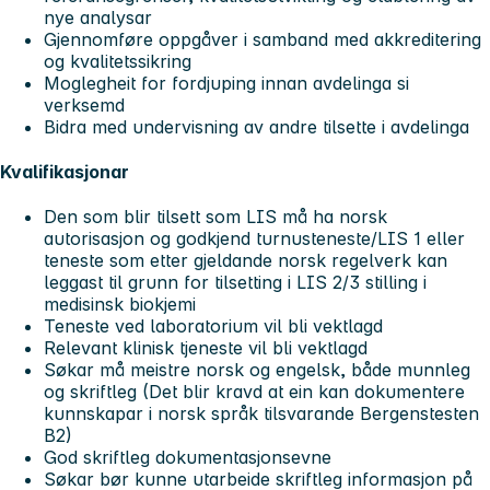
nye analysar
Gjennomføre oppgåver i samband med akkreditering
og kvalitetssikring
Moglegheit for fordjuping innan avdelinga si
verksemd
Bidra med undervisning av andre tilsette i avdelinga
Kvalifikasjonar
Den som blir tilsett som LIS må ha norsk
autorisasjon og godkjend turnusteneste/LIS 1 eller
teneste som etter gjeldande norsk regelverk kan
leggast til grunn for tilsetting i LIS 2/3 stilling i
medisinsk biokjemi
Teneste ved laboratorium vil bli vektlagd
Relevant klinisk tjeneste vil bli vektlagd
Søkar må meistre norsk og engelsk, både munnleg
og skriftleg (Det blir kravd at ein kan dokumentere
kunnskapar i norsk språk tilsvarande Bergenstesten
B2)
God skriftleg dokumentasjonsevne
Søkar bør kunne utarbeide skriftleg informasjon på