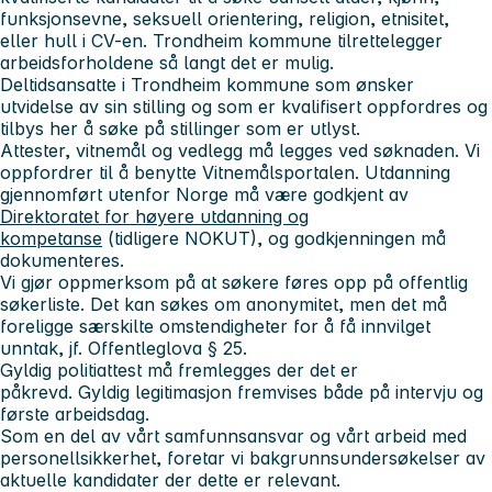
funksjonsevne, seksuell orientering, religion, etnisitet,
eller hull i CV-en. Trondheim kommune tilrettelegger
arbeidsforholdene så langt det er mulig.
Deltidsansatte i Trondheim kommune som ønsker
utvidelse av sin stilling og som er kvalifisert oppfordres og
tilbys her å søke på stillinger som er utlyst.
Attester, vitnemål og vedlegg må legges ved søknaden. Vi
oppfordrer til å benytte Vitnemålsportalen. Utdanning
gjennomført utenfor Norge må være godkjent av
Direktoratet for høyere utdanning og
kompetanse
(tidligere NOKUT), og godkjenningen må
dokumenteres.
Vi gjør oppmerksom på at søkere føres opp på offentlig
søkerliste. Det kan søkes om anonymitet, men det må
foreligge særskilte omstendigheter for å få innvilget
unntak, jf. Offentleglova § 25.
Gyldig politiattest må fremlegges der det er
påkrevd. Gyldig legitimasjon fremvises både på intervju og
første arbeidsdag.
Som en del av vårt samfunnsansvar og vårt arbeid med
personellsikkerhet, foretar vi bakgrunnsundersøkelser av
aktuelle kandidater der dette er relevant.