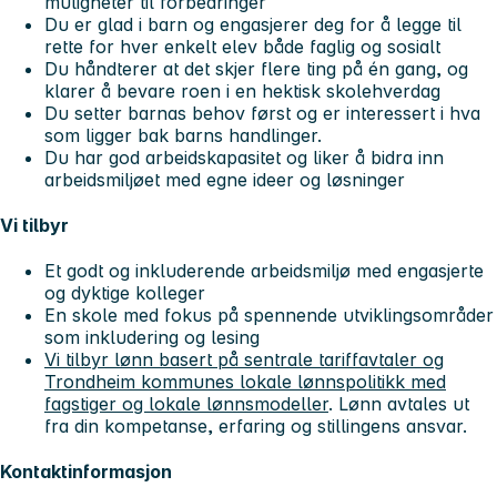
muligheter til forbedringer
Du er glad i barn og engasjerer deg for å legge til
rette for hver enkelt elev både faglig og sosialt
Du håndterer at det skjer flere ting på én gang, og
klarer å bevare roen i en hektisk skolehverdag
Du setter barnas behov først og er interessert i hva
som ligger bak barns handlinger.
Du har god arbeidskapasitet og liker å bidra inn
arbeidsmiljøet med egne ideer og løsninger
Vi tilbyr
Et godt og inkluderende arbeidsmiljø med engasjerte
og dyktige kolleger
En skole med fokus på spennende utviklingsområder
som inkludering og lesing
Vi tilbyr lønn basert på sentrale tariffavtaler og
Trondheim kommunes lokale lønnspolitikk med
fagstiger og lokale lønnsmodeller
. Lønn avtales ut
fra din kompetanse, erfaring og stillingens ansvar.
Kontaktinformasjon