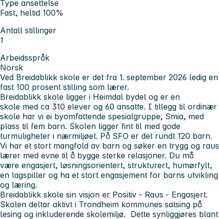
Type ansettelse
Fast, heltid 100%
Antall stillinger
1
Arbeidsspråk
Norsk
Ved Breidablikk skole er det fra 1. september 2026 ledig en
fast 100 prosent stilling som lærer.
Breidablikk skole ligger i Heimdal bydel og er en
skole med ca 310 elever og 60 ansatte. I tillegg til ordinær
skole har vi ei byomfattende spesialgruppe, Smia, med
plass til fem barn. Skolen ligger fint til med gode
turmuligheter i nærmiljøet. På SFO er det rundt 120 barn.
Vi har et stort mangfold av barn og søker en trygg og raus
lærer med evne til å bygge sterke relasjoner. Du må
være engasjert, løsningsorientert, strukturert, humørfylt,
en lagspiller og ha et stort engasjement for barns utvikling
og læring.
Breidablikk skole sin visjon er Positiv - Raus - Engasjert.
Skolen deltar aktivt i Trondheim kommunes satsing på
lesing og inkluderende skolemiljø. Dette synliggjøres blant