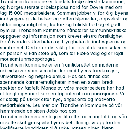
Trondheim kommune er landets tredje største kommune,
og Norges største arbeidsplass nord for Dovre med om
lag 15 000 medarbeidere. Sammen jobber vi for å gi byens
innbyggere gode helse- og velferdstjenester, oppvekst- og
utdanningsmuligheter, kultur- og fritidstilbud og et godt
bymiljø. Trondheim kommune håndterer samfunnskritiske
oppgaver og informasjon som krever ekstra forsiktighet
for å ivareta sikkerheten og tryggheten til innbyggerne og
samfunnet. Derfor er det viktig for oss at du som søker er
en person vi kan stole på, som tar kloke valg og er lojal
mot samfunnsoppdraget.
Trondheim kommune er en framtidsrettet og moderne
arbeidsgiver som samarbeider med byens forsknings-,
universitets- og høgskolemiljø. Hos oss finnes det
spennende karrieremuligheter innen en svært bredt
spekter av fagfelt. Mange av våre medarbeidere har hatt
et langt og variert karriereløp internt i organisasjonen. Vi
er stadig på utkikk etter nye, engasjerte og motiverte
medarbeidere. Les mer om Trondheim kommune på vår
hjemmeside
og siden
Jobb hos oss
.
Trondheim kommune legger til rette for mangfold, og våre
ansatte skal gjenspeile byens befolkning. Vi oppfordrer
kvalifiserte kandidater til å søke uansett alder, kjønn,