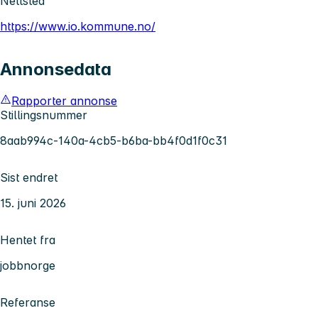
Nettsted
https://www.io.kommune.no/
Annonsedata
Rapporter annonse
Stillingsnummer
8aab994c-140a-4cb5-b6ba-bb4f0d1f0c31
Sist endret
15. juni 2026
Hentet fra
jobbnorge
Referanse