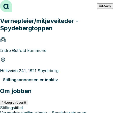
Hopp til innhold
Meny
Vernepleier/miljøveileder -
Spydebergtoppen
Indre Østfold kommune
Heliveien 241, 1821 Spydeberg
Stillingsannonsen er inaktiv.
Om jobben
Lagre favoritt
Stillingstittel
Vernepleier/miljøveileder - Spydebergtoppen