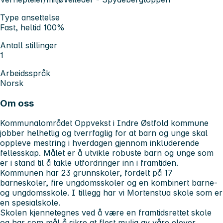
Type ansettelse
Fast, heltid 100%
Antall stillinger
1
Arbeidsspråk
Norsk
Om oss
Kommunalområdet Oppvekst i Indre Østfold kommune
jobber helhetlig og tverrfaglig for at barn og unge skal
oppleve mestring i hverdagen gjennom inkluderende
fellesskap. Målet er å utvikle robuste barn og unge som
er i stand til å takle utfordringer inn i framtiden.
Kommunen har 23 grunnskoler, fordelt på 17
barneskoler, fire ungdomsskoler og en kombinert barne-
og ungdomsskole. I tillegg har vi Mortenstua skole som er
en spesialskole.
Skolen kjennetegnes ved å være en framtidsrettet skole
og har som mål å sikre at flest mulig av våre elever