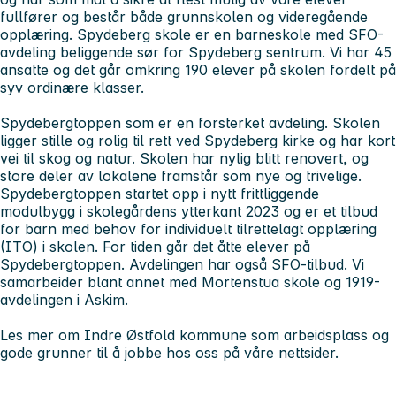
fullfører og består både grunnskolen og videregående
opplæring. Spydeberg skole er en barneskole med SFO-
avdeling beliggende sør for Spydeberg sentrum. Vi har 45
ansatte og det går omkring 190 elever på skolen fordelt på
syv ordinære klasser.
Spydebergtoppen som er en forsterket avdeling. Skolen
ligger stille og rolig til rett ved Spydeberg kirke og har kort
vei til skog og natur. Skolen har nylig blitt renovert, og
store deler av lokalene framstår som nye og trivelige.
Spydebergtoppen startet opp i nytt frittliggende
modulbygg i skolegårdens ytterkant 2023 og er et tilbud
for barn med behov for individuelt tilrettelagt opplæring
(ITO) i skolen. For tiden går det åtte elever på
Spydebergtoppen. Avdelingen har også SFO-tilbud. Vi
samarbeider blant annet med Mortenstua skole og 1919-
avdelingen i Askim.
Les mer om Indre Østfold kommune som arbeidsplass og
gode grunner til å jobbe hos oss på våre nettsider.