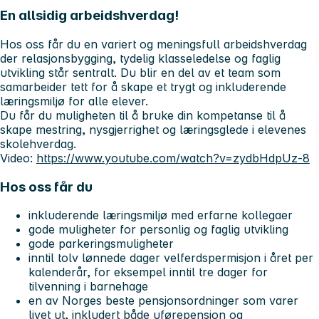
En allsidig arbeidshverdag!
Hos oss får du en variert og meningsfull arbeidshverdag
der relasjonsbygging, tydelig klasseledelse og faglig
utvikling står sentralt. Du blir en del av et team som
samarbeider tett for å skape et trygt og inkluderende
læringsmiljø for alle elever.
Du får du muligheten til å bruke din kompetanse til å
skape mestring, nysgjerrighet og læringsglede i elevenes
skolehverdag.
Video:
https://www.youtube.com/watch?v=zydbHdpUz-8
Hos oss får du
inkluderende læringsmiljø med erfarne kollegaer
gode muligheter for personlig og faglig utvikling
gode parkeringsmuligheter
inntil tolv lønnede dager velferdspermisjon i året per
kalenderår, for eksempel inntil tre dager for
tilvenning i barnehage
en av Norges beste pensjonsordninger som varer
livet ut, inkludert både uførepensjon og