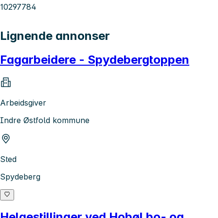
10297784
Lignende annonser
Fagarbeidere - Spydebergtoppen
Arbeidsgiver
Indre Østfold kommune
Sted
Spydeberg
Helgestillinger ved Hobøl bo- og