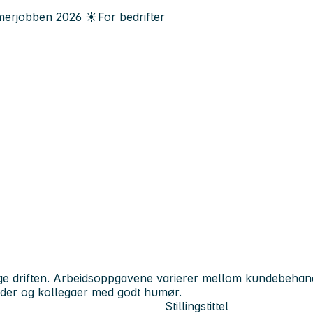
erjobben
2026
☀️
For bedrifter
ige driften. Arbeidsoppgavene varierer mellom kundebehandli
nder og kollegaer med godt humør.
Stillingstittel