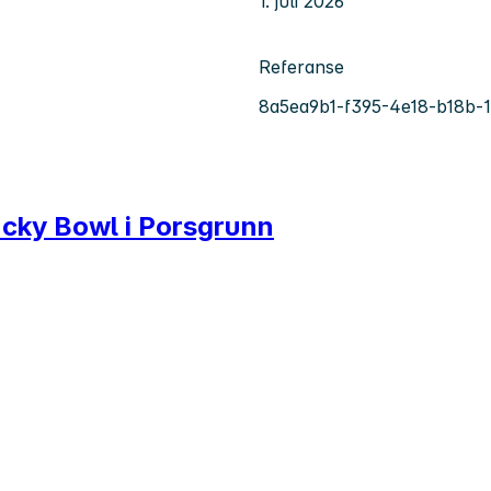
1. juli 2026
Referanse
8a5ea9b1-f395-4e18-b18b-1
ucky Bowl i Porsgrunn