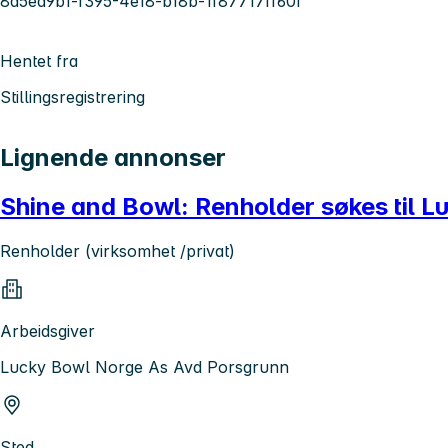
8a5ea9b1-f395-4e18-b18b-1f87717ff60f
Hentet fra
Stillingsregistrering
Lignende annonser
Shine and Bowl: Renholder søkes til L
Renholder (virksomhet /privat)
Arbeidsgiver
Lucky Bowl Norge As Avd Porsgrunn
Sted