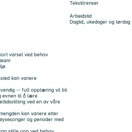
Tekstilrenser
Arbeidstid
Dagtid, ukedager og lørdag
 kort varsel ved behov
 team
ljø
ssted kan variere
vendig -- full opplæring vil bli
g evnen til å lære
eltidsstilling ved en av våre
smengden kan variere etter
 høysesonger og perioder med
 kan stille opp ved behov.