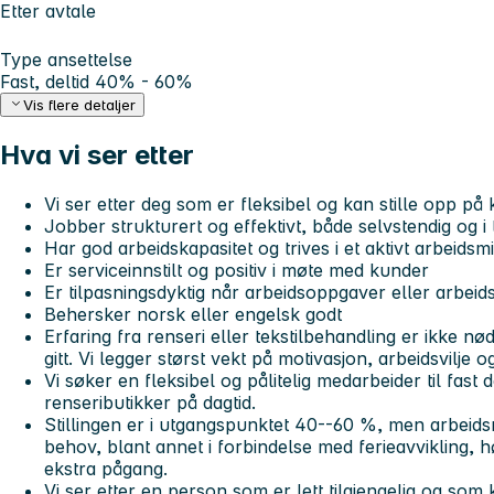
Etter avtale
Type ansettelse
Fast, deltid 40% - 60%
Vis flere detaljer
Hva vi ser etter
Vi ser etter deg som er fleksibel og kan stille opp på
Jobber strukturert og effektivt, både selvstendig og i
Har god arbeidskapasitet og trives i et aktivt arbeidsmi
Er serviceinnstilt og positiv i møte med kunder
Er tilpasningsdyktig når arbeidsoppgaver eller arbeid
Behersker norsk eller engelsk godt
Erfaring fra renseri eller tekstilbehandling er ikke nød
gitt. Vi legger størst vekt på motivasjon, arbeidsvilje o
Vi søker en fleksibel og pålitelig medarbeider til fast d
renseributikker på dagtid.
Stillingen er i utgangspunktet 40--60 %, men arbeid
behov, blant annet i forbindelse med ferieavvikling,
ekstra pågang.
Vi ser etter en person som er lett tilgjengelig og som