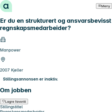
Hopp til innhold
Meny
Er du en strukturert og ansvarsbevisst
regnskapsmedarbeider?
Manpower
2007 Kjeller
Stillingsannonsen er inaktiv.
Om jobben
Lagre favoritt
Stillingstittel
Regnskapsmedarbeider