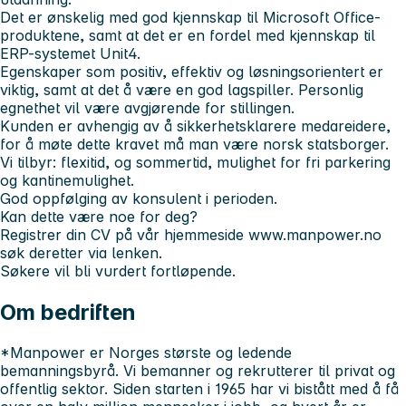
Det er ønskelig
med god kjennskap til Microsoft Office-
produktene, samt at det er en fordel med kjennskap til
ERP-systemet Unit4.
Egenskaper
som positiv, effektiv og løsningsorientert er
viktig, samt at det å være en god lagspiller. Personlig
egnethet vil være avgjørende for stillingen.
Kunden er avhengig av å sikkerhetsklarere medareidere,
for å møte dette kravet må man være norsk statsborger.
Vi tilbyr:
flexitid, og sommertid, mulighet for fri parkering
og kantinemulighet.
God oppfølging av konsulent i perioden.
Kan dette være noe for deg?
Registrer din CV på vår hjemmeside www.manpower.no
søk deretter via lenken.
Søkere vil bli vurdert fortløpende.
Om bedriften
*Manpower er Norges største og ledende
bemanningsbyrå. Vi bemanner og rekrutterer til privat og
offentlig sektor. Siden starten i 1965 har vi bistått med å få