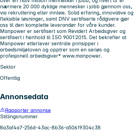
over en halv million mennesker i jobb, og hvert år er
nærmere 20 000 dyktige mennesker i jobb gjennom oss,
via rekruttering eller innleie. Solid erfaring, innovative og
fleksible løsninger, samt DNV sertifiserte rådgivere gjør
oss til den komplette leverandør for våre kunder.
Manpower er sertifisert som Revidert Arbeidsgiver og
sertifisert i henhold til ISO 9001:2015. Det bekrefter at
Manpower etterlever sentrale prinsipper i
arbeidsmiljøloven og opptrer som en seriøs og
profesjonell arbeidsgiver*
www.manpower.
Sektor
Offentlig
Annonsedata
Rapporter annonse
Stillingsnummer
8a3af4a7-256d-43ac-8b36-a50619304c38