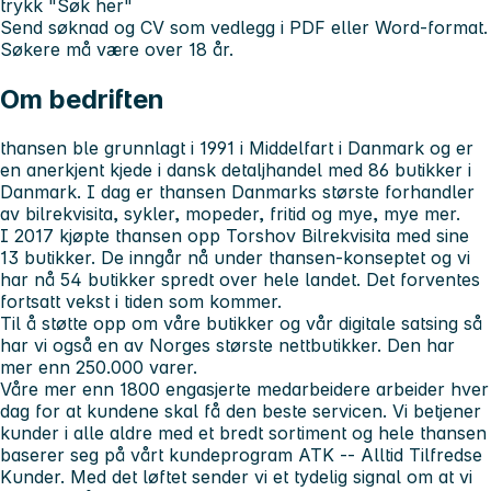
trykk "
Søk her
"
Send søknad og CV som vedlegg i PDF eller Word-format.
Søkere må være over 18 år.
Om bedriften
thansen ble grunnlagt i 1991 i Middelfart i Danmark og er
en anerkjent kjede i dansk detaljhandel med 86 butikker i
Danmark. I dag er thansen Danmarks største forhandler
av bilrekvisita, sykler, mopeder, fritid og mye, mye mer.
I 2017 kjøpte thansen opp Torshov Bilrekvisita med sine
13 butikker. De inngår nå under thansen-konseptet og vi
har nå 54 butikker spredt over hele landet. Det forventes
fortsatt vekst i tiden som kommer.
Til å støtte opp om våre butikker og vår digitale satsing så
har vi også en av Norges største nettbutikker. Den har
mer enn 250.000 varer.
Våre mer enn 1800 engasjerte medarbeidere arbeider hver
dag for at kundene skal få den beste servicen. Vi betjener
kunder i alle aldre med et bredt sortiment og hele thansen
baserer seg på vårt kundeprogram ATK -- Alltid Tilfredse
Kunder. Med det løftet sender vi et tydelig signal om at vi