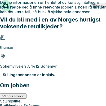
Denne informasjonen er hentet ut av kunstig intelligens
Hopp til innhold
Meny
for å hjelpe deg å finne relevante jobber. I noen få tilfeller
kan det være feil, så husk å sjekke hele annonsen.
Vil du bli med i en av Norges hurtigst
voksende retailkjeder?
thansen
Sofiemyrveien 7, 1412 Sofiemyr
Stillingsannonsen er inaktiv.
Om jobben
Lagre favoritt
Stillingstittel
Butikkselger Sofiemyr