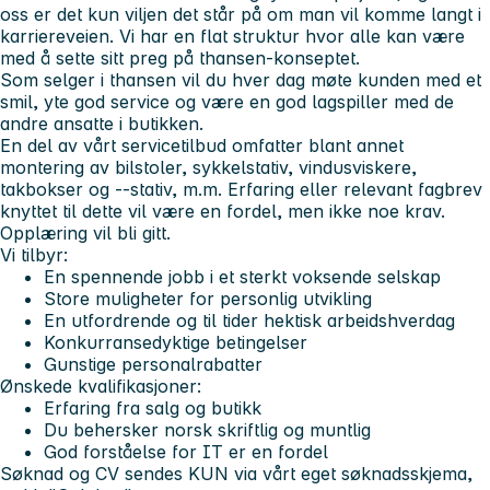
oss er det kun viljen det står på om man vil komme langt i
karriereveien. Vi har en flat struktur hvor alle kan være
med å sette sitt preg på thansen-konseptet.
Som selger i thansen vil du hver dag møte kunden med et
smil, yte god service og være en god lagspiller med de
andre ansatte i butikken.
En del av vårt servicetilbud omfatter blant annet
montering av bilstoler, sykkelstativ, vindusviskere,
takbokser og --stativ, m.m. Erfaring eller relevant fagbrev
knyttet til dette vil være en fordel, men ikke noe krav.
Opplæring vil bli gitt.
Vi tilbyr:
En spennende jobb i et sterkt voksende selskap
Store muligheter for personlig utvikling
En utfordrende og til tider hektisk arbeidshverdag
Konkurransedyktige betingelser
Gunstige personalrabatter
Ønskede kvalifikasjoner:
Erfaring fra salg og butikk
Du behersker norsk skriftlig og muntlig
God forståelse for IT er en fordel
Søknad og CV sendes KUN via vårt eget søknadsskjema,