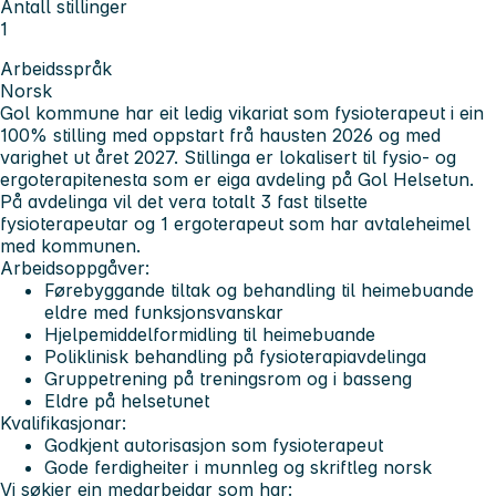
Antall stillinger
1
Arbeidsspråk
Norsk
Gol kommune har eit ledig vikariat som fysioterapeut i ein
100% stilling med oppstart frå hausten 2026 og med
varighet ut året 2027. Stillinga er lokalisert til fysio- og
ergoterapitenesta som er eiga avdeling på Gol Helsetun.
På avdelinga vil det vera totalt 3 fast tilsette
fysioterapeutar og 1 ergoterapeut som har avtaleheimel
med kommunen.
Arbeidsoppgåver:
Førebyggande tiltak og behandling til heimebuande
eldre med funksjonsvanskar
Hjelpemiddelformidling til heimebuande
Poliklinisk behandling på fysioterapiavdelinga
Gruppetrening på treningsrom og i basseng
Eldre på helsetunet
Kvalifikasjonar:
Godkjent autorisasjon som fysioterapeut
Gode ferdigheiter i munnleg og skriftleg norsk
Vi søkjer ein medarbeidar som har: