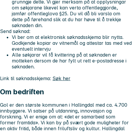
grunngje dette. Vi gjer merksam på at opplysningar
om søkjarane likevel kan verta offentleggjorde,
jamfør offentleglova §25. Du vil då bli varsla om
dette på førehand slik at du har høve til å trekkje
søknaden din.
Send søknad:
Vi ber om at elektronisk søknadsskjema blir nytta.
Godkjende kopiar av vitnemål og attestar tas med ved
eventuelt intervju
Alle søkjarar vil få kvittering på at søknaden er
motteken dersom de har fylt ut rett e-postadresse i
søknaden.
Link til søknadsskjema:
Søk her
Om bedriften
Gol er den største kommunen i Hallingdal med ca. 4.700
innbyggere. Vi satser på utdanning, innovasjon og
forskning. Vi er enige om at: «det er samarbeid som
former framtida». Vi kan by på svært gode muligheter for
en aktiv fritid, både innen friluftsliv og kultur. Hallingdal