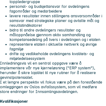
toppledergruppe
personal- og budsjettansvar for avdelingens
fagområder og medarbeidere
levere resultater innen stillingens ansvarsområder i
samsvar med strategiske planer og avtalte mål og
resultatindikatorer
bidra til andre avdelingers resultater og
måloppnåelse gjennom aktiv samhandling og
kompetansedeling på tvers i avdelingen og i etaten
representere etaten i aktuelle nettverk og øvrige
fagmiljø
drifte og vedlikeholde avdelingens kvalitets- og
miljøledelsessystem
Innledningsvis vil en sentral oppgave være å
implementere vår nye kjerneløsning ("ERP system"),
herunder å sikre lojalitet til nye rutiner for å realisere
gevinstpotensialet.
I et lengre perspektiv vil fokus være på den forestående
omleggingen av Oslos avfallssystem, som vil medføre
store endringer for Innsamlingsavdelingen.
Kvalifikasjoner