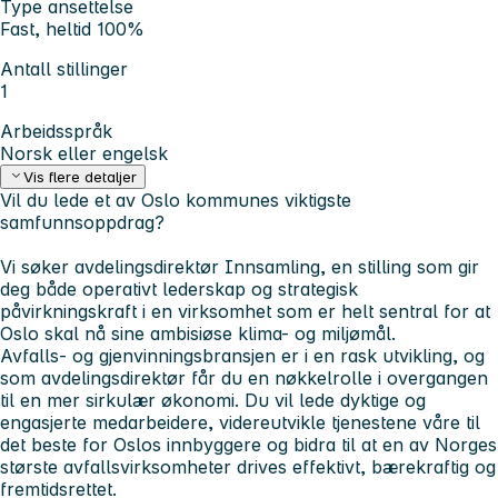
Type ansettelse
Fast, heltid 100%
Antall stillinger
1
Arbeidsspråk
Norsk eller engelsk
Vis flere detaljer
Vil du lede et av Oslo kommunes viktigste
samfunnsoppdrag?
Vi søker avdelingsdirektør Innsamling, en stilling som gir
deg både operativt lederskap og strategisk
påvirkningskraft i en virksomhet som er helt sentral for at
Oslo skal nå sine ambisiøse klima- og miljømål.
Avfalls- og gjenvinningsbransjen er i en rask utvikling, og
som avdelingsdirektør får du en nøkkelrolle i overgangen
til en mer sirkulær økonomi. Du vil lede dyktige og
engasjerte medarbeidere, videreutvikle tjenestene våre til
det beste for Oslos innbyggere og bidra til at en av Norges
største avfallsvirksomheter drives effektivt, bærekraftig og
fremtidsrettet.