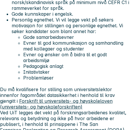
norsk/skandinavisk språk på minimum nivå CEFR C1 i
rammeverket for språk.
Gode kunnskaper i engelsk.
Personlig egnethet. Vi vil legge vekt på søkers
motivasjon for stillingen og personlige egnethet. Vi
søker kandidater som blant annet har:
Gode samarbeidsevner
Evner til god kommunikasjon og samhandling
med kollegaer og studenter
Evner og ønsker om å bidra til et godt
arbeidsmiljø
Pedagogisk anlagt
Initativtaker
Problemløser
Du må kvalifisere for stilling som universitetslektor
innenfor fagområdet datasikkerhet i henhold til krav
gjengitt i
Forskrift til universitets- og høyskoleloven
(universitets- og høyskoleforskriften)
Ved UiT legges det vekt på forskningsarbeidenes kvalitet,
relevans og betydning og ikke på hvor arbeidene er
publisert, i henhold til prinsippene i The San
Fransisco Declaration on Research Assessment (
DORA
).