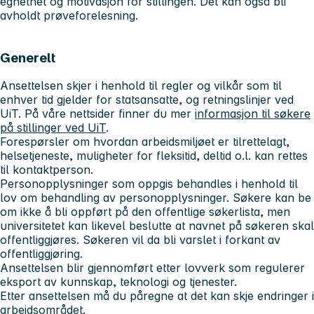
egnethet og motivasjon for stillingen. Det kan også bli
avholdt prøveforelesning.
Generelt
Ansettelsen skjer i henhold til regler og vilkår som til
enhver tid gjelder for statsansatte, og retningslinjer ved
UiT. På våre nettsider finner du mer
informasjon til søkere
på stillinger ved UiT
.
Forespørsler om hvordan arbeidsmiljøet er tilrettelagt,
helsetjeneste, muligheter for fleksitid, deltid o.l. kan rettes
til kontaktperson.
Personopplysninger som oppgis behandles i henhold til
lov om behandling av personopplysninger. Søkere kan be
om ikke å bli oppført på den offentlige søkerlista, men
universitetet kan likevel beslutte at navnet på søkeren skal
offentliggjøres. Søkeren vil da bli varslet i forkant av
offentliggjøring.
Ansettelsen blir gjennomført etter lovverk som regulerer
eksport av kunnskap, teknologi og tjenester.
Etter ansettelsen må du påregne at det kan skje endringer i
arbeidsområdet.