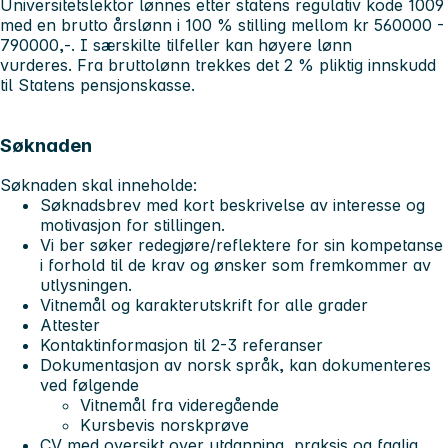
Universitetslektor lønnes etter statens regulativ kode 1009
med en brutto årslønn i 100 % stilling mellom kr 560000 -
790000,-. I særskilte tilfeller kan høyere lønn
vurderes. Fra bruttolønn trekkes det 2 % pliktig innskudd
til Statens pensjonskasse.
Søknaden
Søknaden skal inneholde:
Søknadsbrev med kort beskrivelse av interesse og
motivasjon for stillingen.
Vi ber søker redegjøre/reflektere for sin kompetanse
i forhold til de krav og ønsker som fremkommer av
utlysningen.
Vitnemål og karakterutskrift for alle grader
Attester
Kontaktinformasjon til 2-3 referanser
Dokumentasjon av norsk språk, kan dokumenteres
ved følgende
Vitnemål fra videregående
Kursbevis norskprøve
CV med oversikt over utdanning, praksis og faglig