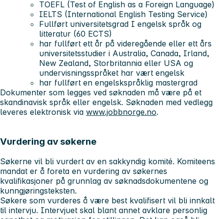
TOEFL (Test of English as a Foreign Language)
IELTS (International English Testing Service)
Fullført universitetsgrad I engelsk språk og
litteratur (60 ECTS)
har fullført ett år på videregående eller ett års
universitetsstudier i Australia, Canada, Irland,
New Zealand, Storbritannia eller USA og
undervisningsspråket har vært engelsk
har fullført en engelskspråklig mastergrad
Dokumenter som legges ved søknaden må være på et
skandinavisk språk eller engelsk. Søknaden med vedlegg
leveres elektronisk via
www.jobbnorge.no
.
Vurdering av søkerne
Søkerne vil bli vurdert av en sakkyndig komité. Komiteens
mandat er å foreta en vurdering av søkernes
kvalifikasjoner på grunnlag av søknadsdokumentene og
kunngjøringsteksten.
Søkere som vurderes å være best kvalifisert vil bli innkalt
til intervju. Intervjuet skal blant annet avklare personlig