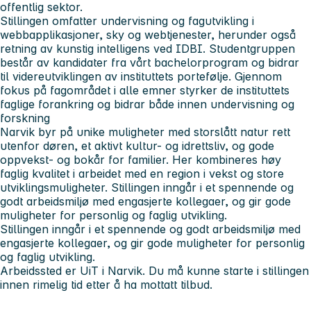
offentlig sektor.
Stillingen omfatter undervisning og fagutvikling i
webbapplikasjoner, sky og webtjenester, herunder også
retning av kunstig intelligens ved IDBI. Studentgruppen
består av kandidater fra vårt bachelorprogram og bidrar
til videreutviklingen av instituttets portefølje. Gjennom
fokus på fagområdet i alle emner styrker de instituttets
faglige forankring og bidrar både innen undervisning og
forskning
Narvik byr på unike muligheter med storslått natur rett
utenfor døren, et aktivt kultur- og idrettsliv, og gode
oppvekst- og bokår for familier. Her kombineres høy
faglig kvalitet i arbeidet med en region i vekst og store
utviklingsmuligheter. Stillingen inngår i et spennende og
godt arbeidsmiljø med engasjerte kollegaer, og gir gode
muligheter for personlig og faglig utvikling.
Stillingen inngår i et spennende og godt arbeidsmiljø med
engasjerte kollegaer, og gir gode muligheter for personlig
og faglig utvikling.
Arbeidssted er UiT i Narvik. Du må kunne starte i stillingen
innen rimelig tid etter å ha mottatt tilbud.