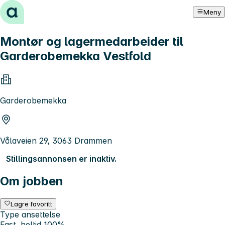
Hopp til innhold
Meny
Montør og lagermedarbeider til
Garderobemekka Vestfold
Garderobemekka
Vålaveien 29, 3063 Drammen
Stillingsannonsen er inaktiv.
Om jobben
Lagre favoritt
Type ansettelse
Fast, heltid 100%