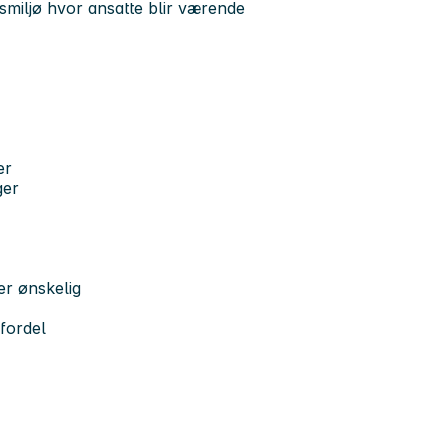
idsmiljø hvor ansatte blir værende
er
ger
 er ønskelig
fordel