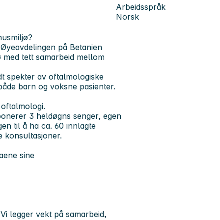
Arbeidsspråk
Norsk
ehusmiljø?
ved Øyeavdelingen på Betanien
jø med tett samarbeid mellom
dt spekter av oftalmologiske
v både barn og voksne pasienter.
 oftalmologi.
sponerer 3 heldøgns senger, egen
en til å ha ca. 60 innlagte
e konsultasjoner.
aene sine
 Vi legger vekt på samarbeid,