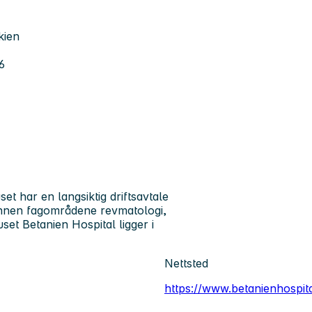
kien
6
et har en langsiktig driftsavtale
innen fagområdene revmatologi,
uset Betanien Hospital ligger i
Nettsted
https://www.betanienhospita