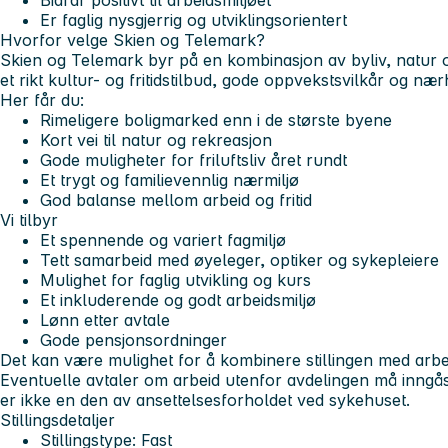
Bidrar positivt til arbeidsmiljøet
Er faglig nysgjerrig og utviklingsorientert
Hvorfor velge Skien og Telemark?
Skien og Telemark byr på en kombinasjon av byliv, natur o
et rikt kultur- og fritidstilbud, gode oppvekstsvilkår og nærhet
Her får du:
Rimeligere boligmarked enn i de største byene
Kort vei til natur og rekreasjon
Gode muligheter for friluftsliv året rundt
Et trygt og familievennlig nærmiljø
God balanse mellom arbeid og fritid
Vi tilbyr
Et spennende og variert fagmiljø
Tett samarbeid med øyeleger, optiker og sykepleiere
Mulighet for faglig utvikling og kurs
Et inkluderende og godt arbeidsmiljø
Lønn etter avtale
Gode pensjonsordninger
Det kan være mulighet for å kombinere stillingen med arbeid
Eventuelle avtaler om arbeid utenfor avdelingen må inngås
er ikke en den av ansettelsesforholdet ved sykehuset.
Stillingsdetaljer
Stillingstype: Fast