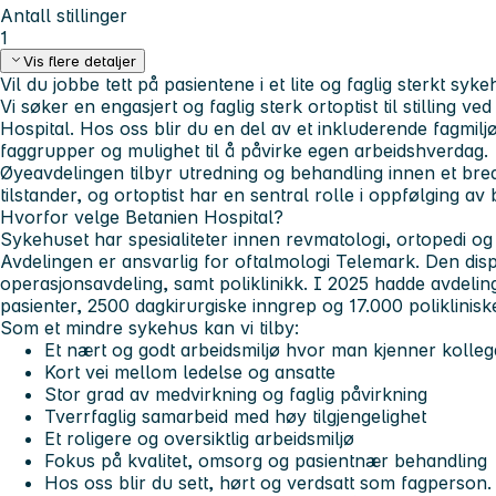
Antall stillinger
1
Vis flere detaljer
Vil du jobbe tett på pasientene i et lite og faglig sterkt syk
Vi søker en engasjert og faglig sterk ortoptist til stilling 
Hospital. Hos oss blir du en del av et inkluderende fagmil
faggrupper og mulighet til å påvirke egen arbeidshverdag.
Øyeavdelingen tilbyr utredning og behandling innen et bre
tilstander, og ortoptist har en sentral rolle i oppfølging a
Hvorfor velge Betanien Hospital?
Sykehuset har spesialiteter innen revmatologi, ortopedi og
Avdelingen er ansvarlig for oftalmologi Telemark. Den di
operasjonsavdeling, samt poliklinikk. I 2025 hadde avdeling
pasienter, 2500 dagkirurgiske inngrep og 17.000 poliklinisk
Som et mindre sykehus kan vi tilby:
Et nært og godt arbeidsmiljø hvor man kjenner kolleg
Kort vei mellom ledelse og ansatte
Stor grad av medvirkning og faglig påvirkning
Tverrfaglig samarbeid med høy tilgjengelighet
Et roligere og oversiktlig arbeidsmiljø
Fokus på kvalitet, omsorg og pasientnær behandling
Hos oss blir du sett, hørt og verdsatt som fagperson.