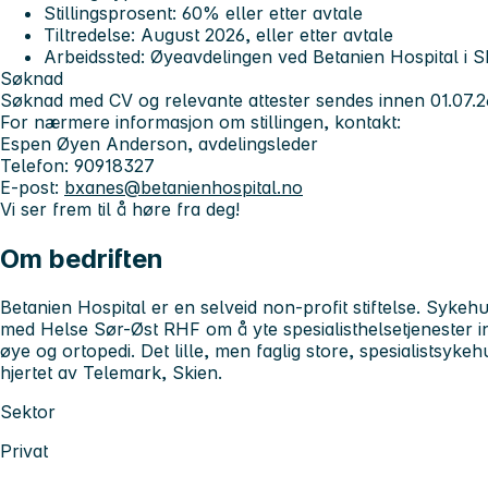
Stillingsprosent: 60% eller etter avtale
Tiltredelse: August 2026, eller etter avtale
Arbeidssted: Øyeavdelingen ved Betanien Hospital i S
Søknad
Søknad med CV og relevante attester sendes innen 01.07.2
For nærmere informasjon om stillingen, kontakt:
Espen Øyen Anderson, avdelingsleder
Telefon: 90918327
E-post:
bxanes@betanienhospital.no
Vi ser frem til å høre fra deg!
Om bedriften
Betanien Hospital er en selveid non-profit stiftelse. Sykehus
med Helse Sør-Øst RHF om å yte spesialisthelsetjenester 
øye og ortopedi. Det lille, men faglig store, spesialistsykeh
hjertet av Telemark, Skien.
Sektor
Privat