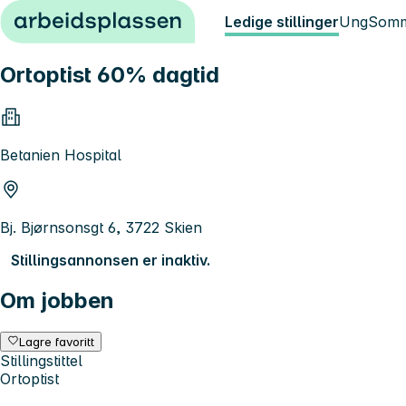
Hopp til innhold
Ledige stillinger
Ung
Somm
Ortoptist 60% dagtid
Betanien Hospital
Bj. Bjørnsonsgt 6, 3722 Skien
Stillingsannonsen er inaktiv.
Om jobben
Lagre favoritt
Stillingstittel
Ortoptist