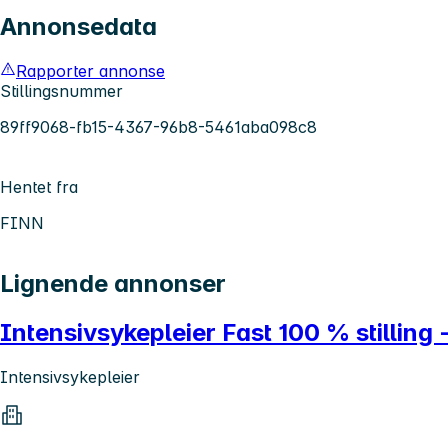
Annonsedata
Rapporter annonse
Stillingsnummer
89ff9068-fb15-4367-96b8-5461aba098c8
Hentet fra
FINN
Lignende annonser
Intensivsykepleier Fast 100 % stilling
Intensivsykepleier