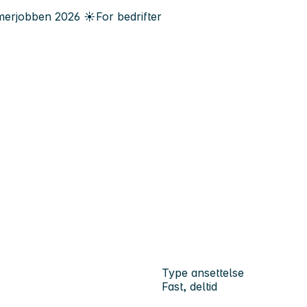
erjobben
2026
☀️
For bedrifter
Type ansettelse
Fast, deltid